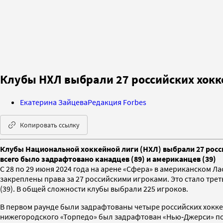
Клубы НХЛ выбрали 27 российских хокке
Екатерина Зайцева
Редакция Forbes
Копировать ссылку
Клубы Национальной хоккейной лиги (НХЛ) выбрали 27 россий
всего было задрафтовано канадцев (89) и американцев (39)
С 28 по 29 июня 2024 года на арене «Сфера» в американском Л
закреплены права за 27 российскими игроками. Это стало тре
(39). В общей сложности клубы выбрали 225 игроков.
В первом раунде были задрафтованы четыре российских хокк
нижегородского «Торпедо» был задрафтован «Нью‑Джерси» по