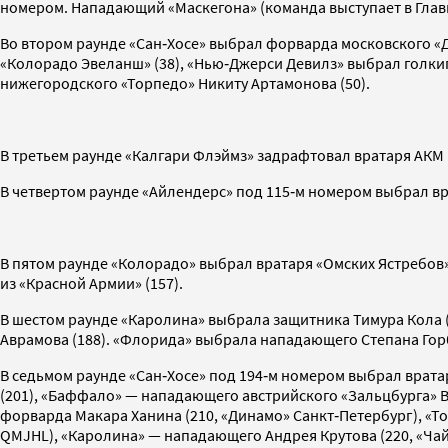
номером. Нападающий «Маскегона» (команда выступает в Глав
Во втором раунде «Сан‑Хосе» выбрал форварда московского «
«Колорадо Эвеланш» (38), «Нью‑Джерси Девилз» выбрал голки
нижегородского «Торпедо» Никиту Артамонова (50).
В третьем раунде «Калгари Флэймз» задрафтовал вратаря АКМ 
В четвертом раунде «Айлендерс» под 115‑м номером выбрал вр
В пятом раунде «Колорадо» выбрал вратаря «Омских Ястребов
из «Красной Армии» (157).
В шестом раунде «Каролина» выбрала защитника Тимура Кола 
Аврамова (188). «Флорида» выбрала нападающего Степана Горб
В седьмом раунде «Сан‑Хосе» под 194‑м номером выбрал врат
(201), «Баффало» — нападающего австрийского «Зальцбурга» В
форварда Макара Ханина (210, «Динамо» Санкт‑Петербург), «Т
QMJHL), «Каролина» — нападающего Андрея Крутова (220, «Чай