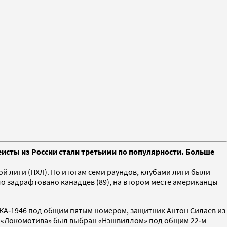
еисты из России стали третьими по популярности. Больше
й лиги (НХЛ). По итогам семи раундов, клубами лиги были
ло задрафтовано канадцев (89), на втором месте американцы
КА‑1946 под общим пятым номером, защитник Антон Силаев из
о «Локомотива» был выбран «Нэшвиллом» под общим 22‑м