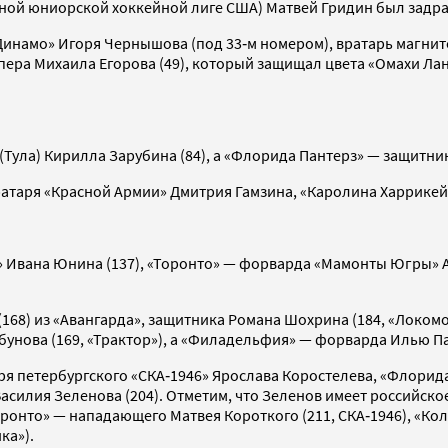
ной юниорской хоккейной лиге США) Матвей Гридин был задра
Динамо» Игоря Чернышова (под 33‑м номером), вратарь магни
пера Михаила Егорова (49), который защищал цвета «Омахи Ла
(Тула) Кирилла Зарубина (84), а «Флорида Пантерз» — защитни
атаря «Красной Армии» Дмитрия Гамзина, «Каролина Харрикейн
» Ивана Юнина (137), «Торонто» — форварда «Мамонты Югры» 
(168) из «Авангарда», защитника Романа Шохрина (184, «Локо
унова (169, «Трактор»), а «Филадельфия» — форварда Илью Пау
аря петербургского «СКА‑1946» Ярослава Коростелева, «Флори
асилия Зеленова (204). Отметим, что Зеленов имеет российск
оронто» — нападающего Матвея Короткого (211, СКА‑1946), «К
ка»).