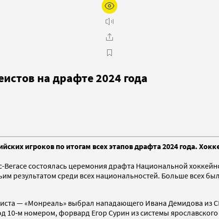
истов на драфте 2024 года
ских игроков по итогам всех этапов драфта 2024 года. Хокк
ас-Вегасе состоялась церемония драфта Национальной хоккейно
тьим результатом среди всех национальностей. Больше всех бы
еиста — «Монреаль» выбрал нападающего Ивана Демидова из С
д 10‑м номером, форвард Егор Сурин из системы ярославског