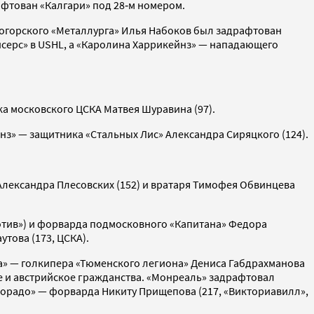
фтован «Калгари» под 28‑м номером.
тогорского «Металлурга» Илья Набоков был задрафтован
нсерс» в USHL, а «Каролина Харрикейнз» — нападающего
ка московского ЦСКА Матвея Шуравина (97).
з» — защитника «Стальных Лис» Александра Сиряцкого (124).
Александра Плесовских (152) и вратаря Тимофея Обвинцева
мотив») и форварда подмосковного «Капитана» Федора
това (173, ЦСКА).
да» — голкипера «Тюменского легиона» Дениса Габдрахманова
ое и австрийское гражданства. «Монреаль» задрафтовал
олорадо» — форварда Никиту Прищепова (217, «Викториавилл»,