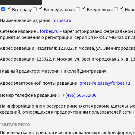
Все сразу
Еженедельная
Ежедневная
Ново
Наименование издания:
forbes.ru
Cетевое издание «
forbes.ru
» зарегистрировано Федеральной 
принятия решения о регистрации: серия Эл № ФС77-82431 от 23 
Адрес редакции, издателя: 123022, г. Москва, ул. Звенигородская 2-
Адрес редакции: 123022, г. Москва, ул. Звенигородская 2-я, д. 13, с
Главный редактор: Мазурин Николай Дмитриевич
Адрес электронной почты редакции:
press-release@forbes.ru
Номер телефона редакции:
+7 (495) 565-32-06
На информационном ресурсе применяются рекомендательные 
сведений, относящихся к предпочтениям пользователей сети 
СМИ2
SPARROW
INFOX
Перепечатка материалов и использование их в любой форме, в