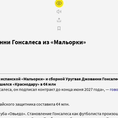
нни Гонсалеса из «Мальорки»
 испанской «Мальорки» и сборной Уругвая Джованни Гонсале
шелся «Краснодару» в €4 млн
леса, он подписал контракт до конца июня 2027 года», —
гов
айского защитника составила €4 млн.
клуба «Овьедо». Становление Гонсалеса как футболиста произо