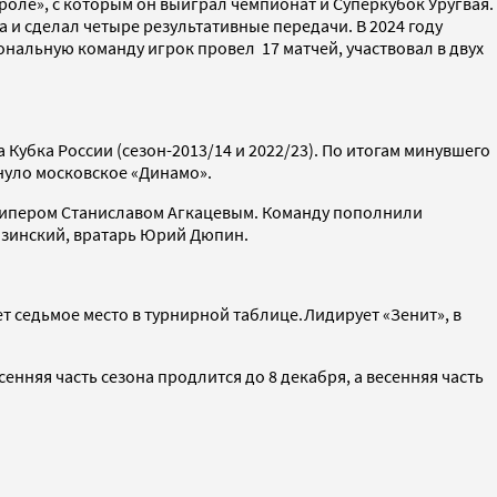
роле», с которым он выиграл чемпионат и Суперкубок Уругвая.
ла и сделал четыре результативные передачи. В 2024 году
ональную команду игрок провел 17 матчей, участвовал в двух
Кубка России (сезон-2013/14 и 2022/23). По итогам минувшего
кнуло московское «Динамо».
лкипером Станиславом Агкацевым. Команду пополнили
азинский, вратарь Юрий Дюпин.
т седьмое место в турнирной таблице.Лидирует «Зенит», в
сенняя часть сезона продлится до 8 декабря, а весенняя часть