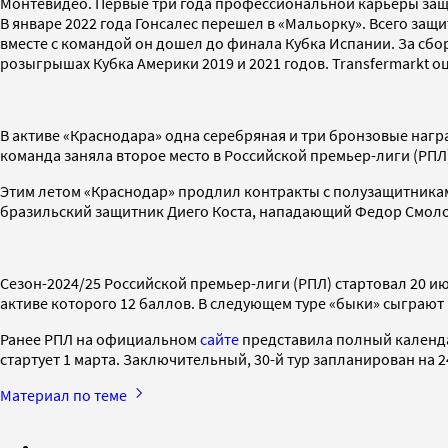
Монтевидео. Первые три года профессиональной карьеры защит
В январе 2022 года Гонсалес перешел в «Мальорку». Всего защи
вместе с командой он дошел до финала Кубка Испании. За сбор
розыгрышах Кубка Америки 2019 и 2021 годов. Transfermarkt о
В активе «Краснодара» одна серебряная и три бронзовые нагр
команда заняла второе место в Российской премьер-лиги (РПЛ
Этим летом «Краснодар» продлил контракты с полузащитника
бразильский защитник Диего Коста, нападающий Федор Смоло
Сезон-2024/25 Российской премьер-лиги (РПЛ) стартовал 20 ию
активе которого 12 баллов. В следующем туре «быки» сыграют н
Ранее РПЛ на официальном
сайте
представила полный календарь
стартует 1 марта. Заключительный, 30-й тур запланирован на 24
Материал по теме