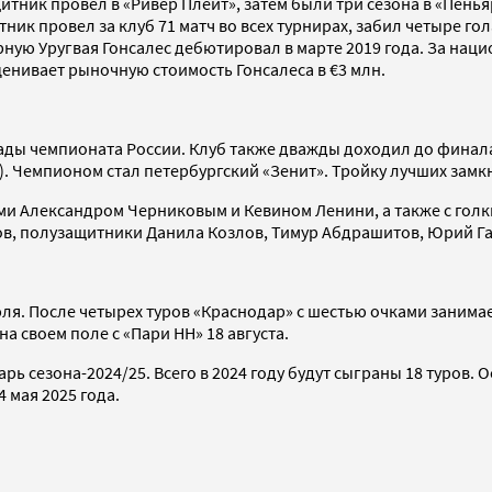
ник провел в «Ривер Плейт», затем были три сезона в «Пенья
тник провел за клуб 71 матч во всех турнирах, забил четыре го
ную Уругвая Гонсалес дебютировал в марте 2019 года. За наци
ценивает рыночную стоимость Гонсалеса в €3 млн.
ады чемпионата России. Клуб также дважды доходил до финала 
). Чемпионом стал петербургский «Зенит». Тройку лучших зам
ми Александром Черниковым и Кевином Ленини, а также с го
в, полузащитники Данила Козлов, Тимур Абдрашитов, Юрий Г
ля. После четырех туров «Краснодар» с шестью очками занимае
а своем поле с «Пари НН» 18 августа.
 сезона-2024/25. Всего в 2024 году будут сыграны 18 туров. О
 мая 2025 года.