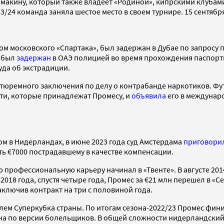
кину, который также владеет «Родиной», кипрскими клубами «
3/24 команда заняла шестое место в своем турнире. 15 сентябр
ом московского «Спартака», был задержан в Дубае по запросу 
к был
задержан
в ОАЭ полицией во время прохождения паспортно
уда об экстрадиции.
тюремного заключения по делу о контрабанде наркотиков. Фут
ти, которые принадлежат Промесу, и
объявила
его в междунар
ом в Нидерландах, в июне 2023 года суд Амстердама
приговори
ь €7000 пострадавшему в качестве компенсации.
ю профессиональную карьеру начинал в «Твенте». В августе 201
2018 года, спустя четыре года, Промес за €21 млн перешел в «Се
аключив контракт на три с половиной года.
лем Суперкубка страны. По итогам сезона-2022/23 Промес фин
зона по версии болельщиков. В общей сложности нидерландский