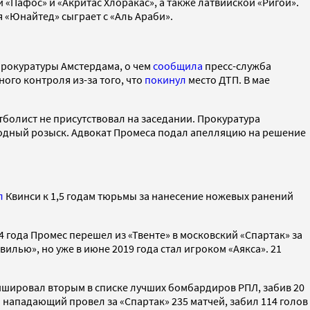
Пафос» и «Акритас Хлоракас», а также латвийской «Ригой».
я «Юнайтед» сыграет с «Аль Араби».
прокуратуры Амстердама, о чем
сообщила
пресс-служба
го контроля из-за того, что
покинул
место ДТП. В мае
болист не присутствовал на заседании. Прокуратура
одный розыск. Адвокат Промеса подал апелляцию на решение
л
Квинси к 1,5 годам тюрьмы за нанесение ножевых ранений
4 года Промес перешел из «Твенте» в московский «Спартак» за
вилью», но уже в июне 2019 года стал игроком «Аякса». 21
ишировал вторым в списке лучших бомбардиров РПЛ, забив 20
 нападающий провел за «Спартак» 235 матчей, забил 114 голов