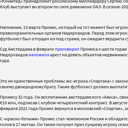
«Юнайтед» принадлежит российскому миллиардеру Сергею Лома
Клуб выступает во втором по силе дивизионе ОАЭ. В сезоне-202
Напомним, 13 марта Промес, который на тот момент был игрок
правоохранительных органов Нидерландов. Перед этим игро
футболист был отпущен из-под стражи, он ожидает вердикта с
Суд Амстердама в феврале
приговорил
Промеса к шести годам 
Нидерландов
наложила
арест на девять объектов недвижимос
суда.
Это не единственные проблемы экс-игрока «Спартака» с закон
своему двоюродному брату. Также футболист должен выплатит
Промесу 32 года. Он воспитанник амстердамского «Аякса», сво
€10 млн, подписав с клубом четырехлетний контракт. В августе 
февраля 2021 года Промес вернулся в московский «Спартак», з
С «красно-белыми» Промес стал чемпионом России и обладате
голов в 27 матчах. Он также получил приз лучшему игроку се