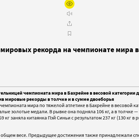
 мировых рекорда на чемпионате мира в
ельницей чемпионата мира в Бахрейне в весовой категории д
новив мировые рекорды в толчке и в сумме двоеборья
емпионата мира по тяжелой атлетике в Бахрейне в весовой кат
малые золотые медали. В рывке она подняла 106 кг, а в толчке —
 кг заняла китаянка Пэй Синьи с результатом 237 кг (130 кг в р
 общем весе. Предыдущее достижения также принадлежали спор