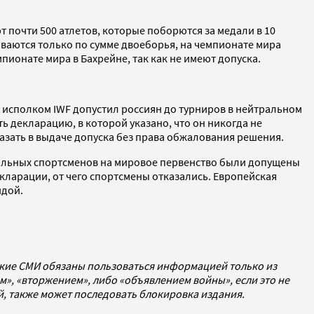
ют почти 500 атлетов, которые поборются за медали в 10
ываются только по сумме двоеборья, на чемпионате мира
ионате мира в Бахрейне, так как не имеют допуска.
а исполком IWF допустил россиян до турниров в нейтральном
ть декларацию, в которой указано, что он никогда не
азать в выдаче допуска без права обжалования решения.
йтральных спортсменов на мировое первенство были допущены
кларации, от чего спортсмены отказались. Европейская
идой.
ские СМИ обязаны пользоваться информацией только из
», «вторжением», либо «объявлением войны», если это не
ей, также может последовать блокировка издания.