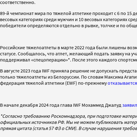
соответственно.
89-й чемпионат мира по тяжелой атлетике проходит с 6 по 15 д
весовых категориях среди мужчин и 10 весовых категориях ср
победители определяются отдельно в рывке, толчке и по общей
Российские тяжелоатлеты в марте 2022 года были лишены возм
статусе. Сообщалось, что атлет, желающий подать заявку на у
поддерживал «спецоперацию»*. После этого каждого спортсме
В августе 2023 года IWF приняла решение не допускать предс
только тяжелоатлеты из Белоруссии. По словам Максима Агап
федерация тяжелой атлетики (EWF) по-прежнему
отказывается
В начале декабря 2024 года глава IWF Мохаммед Джалуд
заяви
*Согласно требованию Роскомнадзора, при подготовке матери
официальных источников РФ. Мы не можем публиковать матери
прямая цитата (статья 57 ФЗ о СМИ). В случае нарушения треб