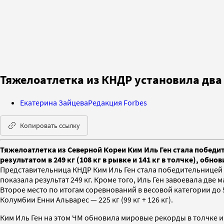
Тяжелоатлетка из КНДР установила два
Екатерина Зайцева
Редакция Forbes
Копировать ссылку
Тяжелоатлетка из Северной Кореи Ким Иль Ген стала победит
результатом в 249 кг (108 кг в рывке и 141 кг в толчке), об
Представительница КНДР Ким Иль Ген стала победительницей ч
показала результат 249 кг. Кроме того, Иль Ген завоевала две 
Второе место по итогам соревнований в весовой категории до 59
Колумбии Енни Альварес — 225 кг (99 кг + 126 кг).
Ким Иль Ген на этом ЧМ обновила мировые рекорды в толчке и