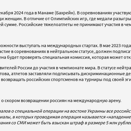
екабря 2024 года в Манаме (Бахрейн). В соревнованиях участву
еди женщин. В отличие от Олимпийских игр, где медали разыгр
 сумме. Российские тяжелоатлеты не принимают участия в чемп
ожности выступать на международных стартах. В мае 2023 год
частие в соревнованиях в нейтральном статусе, должен подписа
на будет проверять специальная комиссия, которая может отк
тавителей России до участия в чемпионате мира. В статусе не
итова, атлетов заставляли подписывать дискриминационные де
возвращать российских спортсменов на турниры под своей эг
л
о скором возвращении россиян на международную арену.
алов о специальной операции на востоке Украины все россий
алы, в которых проводимая операция называется «нападением
ования со СМИ может быть взыскан штраф в размере 5 млн рубл