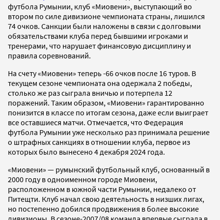
футбола Румынии, клуб «Миовени», выступающий во
втором по силе дивизионе чемпионата страны, лишился
74 очков. Санкции были наложены в связи с долговыми
обязательствами клуба перед бывшими игроками и
тренерами, что нарушает финансовую дисциплину и
правила соревнований.
На счету «Миовени» теперь -66 очков после 16 туров. В
текущем сезоне чемпионата она одержала 2 победы,
столько же раз сыграла вничью и потерпела 12
поражений. Таким образом, «Миовени» гарантированно
понизится в классе по итогам сезона, даже если выиграет
все оставшиеся матчи. Отмечается, что Федерация
футбола Румынии уже несколько раз принимала решение
о штрафных санкциях в отношении клуба, первое из
которых было вынесено 4 декабря 2024 года.
«Миовени» — румынский футбольный клуб, основанный в
2000 году в одноименном городе Миовени,
расположенном в южной части Румынии, недалеко от
Питещти. Клуб начал свою деятельность в низших лигах,
но постепенно добился продвижения в более высокие
дивизионы. В сезоне-2007/08 команда впервые сыграла в