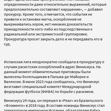
определенности даже относительно выражений, которые
предположительно составляют нарушение», — добавил
прокурор. Кроме того, отмечается, что события не
привели к остановке матча, оскорбления не
выкрикивались хором, нет никаких доказательств
принадлежности кого-либо из подследственных к
радикальной или экстремистской группировке.
Прокуратура просит закрыть дело и не передавать его в
суд.
Испанская лига неоднократно сообщала в прокуратуру о
случаях расистских оскорблений в адрес Винисиуса. На
данный момент обвинительные приговоры были
вынесены болельщикам в Пальма-де-Майорке и
Валенсии. В июне 2023 года сообщалось, что Винисиус
возглавит специальный комитет Международной
федерации футбола (ФИФА) по борьбе с расизмом.
Винисиусу 24 года, он перешел в «Реал» из бразильского
«Фламенго» в 2018 году. В составе команды Винисиус стал
трехкратным чемпионом Испании, обладателем Кубка