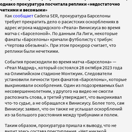
однако прокуратура посчитала реплики «недостаточно
четкими и весомыми»
Как
сообщает
Cadena SER, прокуратура Барселоны
требует прекратить дело о расистских оскорблениях в
адрес игрока мадридского «Реала» Винисиуса во время
матча с «Барселоной». По данным Ла Лиги, некоторые
фанаты «Барселоны» кричали футболисту с трибун:
«Чертова обезьяна!». При этом прокурор считает, что
реплики были нечеткими.
События происходили во время матча «Барселона» —
«Реал Мадрид», который состоялся 28 октября 2023 года
на Олимпийском стадионе Монтжуик. Следователи
установили личности трех фанатов «Барселоны», которые
выкрикивали оскобрления. Один из подозреваемых был
несовершеннолетним, у другого на видео не смогли
распознать слова, а третий утверждает, что выкрикивал
что-то судье, а не обращался к Винисиусу. Более того, сам
Винисиус заявил, что он также не услышал оскорблений
из-за большого расстояния между трибунами и полем.
Таким образом, прокуратура пришла к выводу, что не
видит здесь состава преступления. «Нет никакой