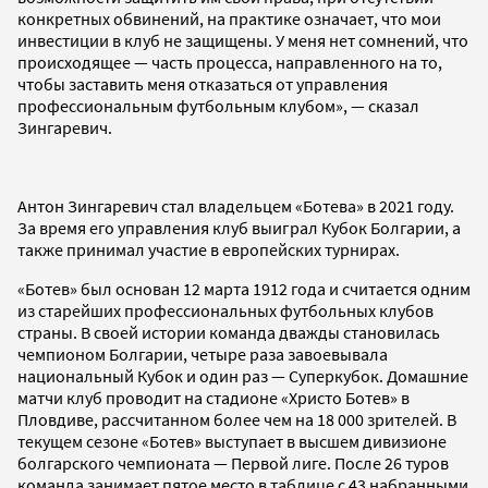
конкретных обвинений, на практике означает, что мои
инвестиции в клуб не защищены. У меня нет сомнений, что
происходящее — часть процесса, направленного на то,
чтобы заставить меня отказаться от управления
профессиональным футбольным клубом», — сказал
Зингаревич.
Антон Зингаревич стал владельцем «Ботева» в 2021 году.
За время его управления клуб выиграл Кубок Болгарии, а
также принимал участие в европейских турнирах.
«Ботев» был основан 12 марта 1912 года и считается одним
из старейших профессиональных футбольных клубов
страны. В своей истории команда дважды становилась
чемпионом Болгарии, четыре раза завоевывала
национальный Кубок и один раз — Суперкубок. Домашние
матчи клуб проводит на стадионе «Христо Ботев» в
Пловдиве, рассчитанном более чем на 18 000 зрителей. В
текущем сезоне «Ботев» выступает в высшем дивизионе
болгарского чемпионата — Первой лиге. После 26 туров
команда занимает пятое место в таблице с 43 набранными