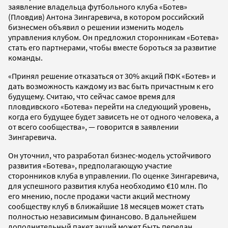
заявление владельца футбольного клуба «Ботев»
(Пловдив) Антона Зингаревича, в котором российский
бизнесмен объявил о решении изменить модель
управления клубом. Он предложил сторонникам «Ботева»
стать его партнерами, чтобы вместе бороться за развитие
команды.
«Принял решение отказаться от 30% акций ПФК «Ботев» и
дать возможность каждому из вас быть причастным к его
будущему. Считаю, что сейчас самое время для
пловдивского «Ботева» перейти на следующий уровень,
когда его будущее будет зависеть не от одного человека, а
от всего сообщества», — говорится в заявлении
Зингаревича.
Он уточнил, что разработал бизнес-модель устойчивого
развития «Ботева», предполагающую участие
сторонников клуба в управлении. По оценке Зингаревича,
для успешного развития клуба необходимо €10 млн. По
его мнению, после продажи части акций местному
сообществу клуб в ближайшие 18 месяцев может стать
полностью независимым финансово. В дальнейшем
дополнительный пакет акций может быть передан