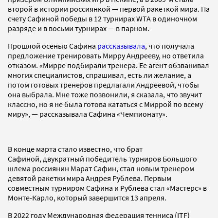
второй в истории россиянкой — первой ракеткой мира. На
счету Сафиной победы в 12 турнирах WTA в одиночном
разряде и в восьми турнирах — в парном.
Прошлой осенью Сафина
рассказывала
, что получала
предложение тренировать Мирру Андрееву, но ответила
отказом. «Мирре подбирали тренера. Ее агент обзванивал
многих специалистов, спрашивал, есть ли желание, а
потом готовых тренеров предлагали Андреевой, чтобы
она выбрала. Мне тоже позвонили, я сказала, что звучит
классно, но я не была готова кататься с Миррой по всему
миру», — рассказывала Сафина «Чемпионату».
В конце марта стало известно, что брат
Сафиной, двукратный победитель турниров Большого
шлема россиянин Марат Сафин, стал новым тренером
девятой ракетки мира Андрея Рублева. Первым
совместным турниром Сафина и Рублева стал «Мастерс» в
Монте-Карло, который завершится 13 апреля.
В 2022 году Международная федерация тенниса (ITF)