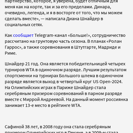
партнерство, которое, я уверена, будет отличным для
меня как на корте, так и за его пределами. Динара,
очевидно, легенда, и я в восторге от того, что мы можем
сделать вместе», — написала Диана Шнайдер в
социальных сетях.
Как
сообщает
Telegram-канал «Больше!», сотрудничество
рассчитано на грунтовую часть сезона. В планах «Ролан
Гаррос», а также соревнования в Штутгарте, Мадриде и
Риме.
Шнайдер 21 год. Она является победительницей четырех
турниров WTA в одиночном разряде. Лучшим результатом
спортсменки на турнирах Большого шлема в одиночном
разряде является выход в четвертый круг US Open-2024.
На Олимпийских играх в Париже Шнайдер стала
серебряным призером соревнований в парном разряде
вместе с Миррой Андреевой. На данный момент россиянка
занимает 13-е место в рейтинге WTA.
Сафиной 38 лет, в 2008 году она стала серебряным
призером Олимпийских игр в Пекине, а в 2009-м стала