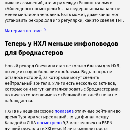
никаких сомнений, что игру между «Вашингтоном» и
«Айлендерс» посмотрели бы на федеральном канале не
менее миллиона человека. Быть может, даже канал мог
установить рекорд для игр регулярки, как это сделал TNT.
Материал по теме
Теперь у НХЛ меньше инфоповодов
для бродкастеров
Новый рекорд Овечкина стал не только благом для НХЛ,
но еще и создал большие проблемы. Ведь теперь не
осталось историй, за которыми могут следить
нейтральный зрители. У лиги есть несколько активов,
которые они могут капитализировать с бродкастерами,
но ничего сопоставимого с «Великой погоней» пока не
наблюдается.
НХЛ в нынешнем сезоне
показала
отличные рейтинги во
время Турнира четырех наций, когда финал между
Канадой и США
посмотрело
9,3 млн человек на ESPN —
лучший результат в XXI веке. И лига ожидает роста