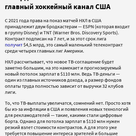
главный хоккейный канал США
С 2021 года права на показ матчей НХЛ в США
принадлежит двум бродкастерам — ESPN (которая входит
в группу Disney) и TNT (Warner Bros. Discovery Sports).
Контракт подписан на 7 лет, и за этот срок лига
получит
$4,5 млрд, это самый маленький телеконтракт
среди четырех главных лиг Америки.
НХЛ рассчитывает, что новое ТВ-соглашение будет
заметно большим, на это намекает и прогнозируемый
новый потолок зарплат в $110 млн. Ведь ТВ-деньги —
один из главных источников дохода, а размер фондов
оплаты труда полностью зависит от выручки 32 клубов
лиги.
То, что ТВ-выплаты увеличатся, сомнений нет. Просто хотя
бы из-за инфляции в США и появления новых технологий
для рекламодателей — такие, какими стали цифровые
борта. Однако для потолка зарплат в $110 млн нужен
резкий взлет стоимости контрактов. А для этого уже
требуется повышение интереса зрителей и большие