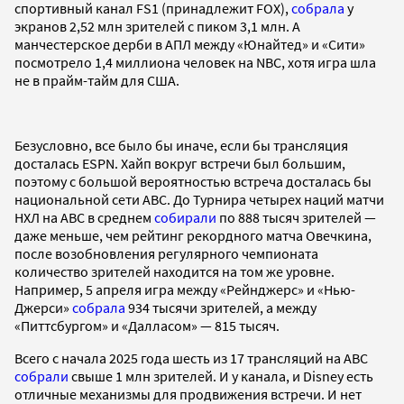
спортивный канал FS1 (принадлежит FOX),
собрала
у
экранов 2,52 млн зрителей с пиком 3,1 млн. А
манчестерское дерби в АПЛ между «Юнайтед» и «Сити»
посмотрело 1,4 миллиона человек на NBC, хотя игра шла
не в прайм-тайм для США.
Безусловно, все было бы иначе, если бы трансляция
досталась ESPN. Хайп вокруг встречи был большим,
поэтому с большой вероятностью встреча досталась бы
национальной сети ABC. До Турнира четырех наций матчи
НХЛ на ABC в среднем
собирали
по 888 тысяч зрителей —
даже меньше, чем рейтинг рекордного матча Овечкина,
после возобновления регулярного чемпионата
количество зрителей находится на том же уровне.
Например, 5 апреля игра между «Рейнджерс» и «Нью-
Джерси»
собрала
934 тысячи зрителей, а между
«Питтсбургом» и «Далласом» — 815 тысяч.
Всего с начала 2025 года шесть из 17 трансляций на ABC
собрали
свыше 1 млн зрителей. И у канала, и Disney есть
отличные механизмы для продвижения встречи. И нет