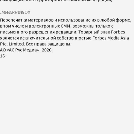
СМИ2
SPARROW
INFOX
Перепечатка материалов и использование их в любой форме,
в том числе и в электронных СМИ, возможны только с
письменного разрешения редакции. Товарный знак Forbes
является исключительной собственностью Forbes Media Asia
Pte. Limited. Все права защищены.
AO «АС Рус Медиа»
·
2026
16+