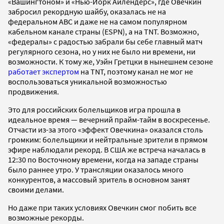
«Вашингтоном» и «Нью-Йорк Айлендерс», где Овечкин
забросил рекордную шайбу, оказалась не на
федеральном ABC и даже не на самом популярном
кабельном канале страны (ESPN), а на TNT. Возможно,
«федералы» с радостью забрали бы себе главный матч
регулярного сезона, но у них не было ни времени, ни
возможности. К тому же, Уэйн Гретцки в нынешнем сезоне
работает экспертом
на TNT, поэтому канал не мог не
воспользоваться уникальной возможностью
продвижения.
Это для российских болельщиков игра прошла в
идеальное время — вечерний прайм-тайм в воскресенье.
Отчасти из-за этого «эффект Овечкина» оказался столь
громким: болельщики и нейтральные зрители в прямом
эфире наблюдали рекорд. В США же встреча началась в
12:30 по Восточному времени, когда на западе страны
было раннее утро. У трансляции оказалось много
конкурентов, а массовый зритель в основном занят
своими делами.
Но даже при таких условиях Овечкин смог побить все
возможные рекорды.