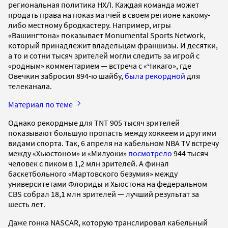
региональная политика НХЛ. Каждая команда может
продать права на показ матчей в своем регионе какому-
либо местному бродкастеру. Например, игры
«Вашингтона» показывает Monumental Sports Network,
который принадлежит владельцам франшизы. И десятки,
а то и сотни тысяч зрителей могли следить за игрой с
«родным» комментарием — встреча с «Чикаго», где
Овечкин забросил 894-ю шайбу,
была рекордной
для
телеканала.
Материал по теме
Однако рекордные для TNT 905 тысяч зрителей
показывают большую пропасть между хоккеем и другими
видами спорта. Так, 6 апреля на кабельном NBA TV встречу
между «Хьюстоном» и «Милуоки»
посмотрело
944 тысяч
человек с пиком в 1,2 млн зрителей. А финал
баскетбольного «Мартовского безумия» между
университетами Флориды и Хьюстона на федеральном
CBS собрал 18,1 млн зрителей — лучший результат за
шесть лет.
Даже гонка NASCAR, которую транслировал кабельный