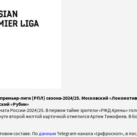
ой премьер-лиги (РПЛ) сезона-2024/25. Московский «Локомоти
ский «Рубин»
ата России-2024/25. В первом тайме зрители «РЖД Арены» голов
инуте второй желтой карточкой отметился Артем Тимофеев. В б
товом составе. По
данным
Telegram-канала «Цифроскоп», в по