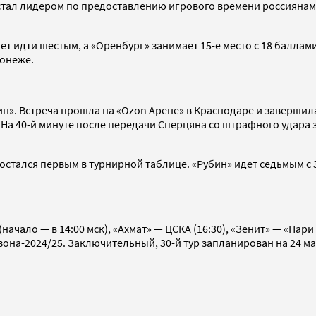
в» стал лидером по предоставлению игрового времени россияна
 идти шестым, а «Оренбург» занимает 15-е место с 18 баллами.
ронеже.
ин». Встреча прошла на «Ozon Арене» в Краснодаре и завершила
На 40-й минуте после передачи Сперцяна со штрафного удара 
остался первым в турнирной таблице. «Рубин» идет седьмым с 3
ачало — в 14:00 мск), «Ахмат» — ЦСКА (16:30), «Зенит» — «Пари 
на-2024/25. Заключительный, 30-й тур запланирован на 24 мая