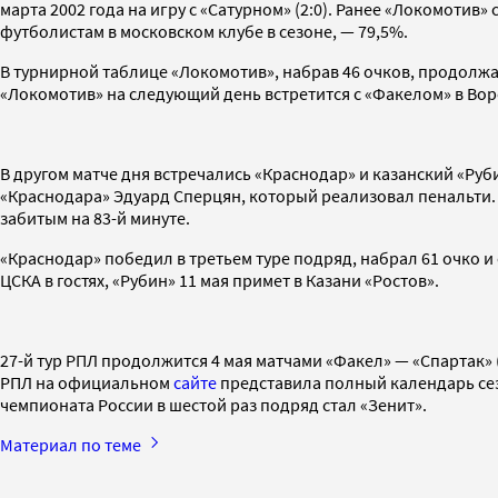
марта 2002 года на игру с «Сатурном» (2:0). Ранее «Локомоти
футболистам в московском клубе в сезоне, — 79,5%.
В турнирной таблице «Локомотив», набрав 46 очков, продолжает
«Локомотив» на следующий день встретится с «Факелом» в Во
В другом матче дня встречались «Краснодар» и казанский «Руб
«Краснодара» Эдуард Сперцян, который реализовал пенальти. 
забитым на 83-й минуте.
«Краснодар» победил в третьем туре подряд, набрал 61 очко и 
ЦСКА в гостях, «Рубин» 11 мая примет в Казани «Ростов».
27-й тур РПЛ продолжится 4 мая матчами «Факел» — «Спартак» (н
РПЛ на официальном
сайте
представила полный календарь сезо
чемпионата России в шестой раз подряд стал «Зенит».
Материал по теме