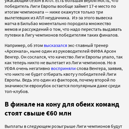
ужасающий сезон в АПЛ. Есть большая вероятность, что
победитель Лиги Европы вообще займет 17-е место по
итогам чемпионата — ниже окажутся только три
вылетевших из АПЛ неудачника. Из-за этого вывеска
матча в Бильбао моментально породила множество
мемов и рассуждений о том, что надо перестать выдавать
путевки в Лигу чемпионов победителям таких финалов.
Например, об этом
высказался
экс-главный тренер
«Арсенала», ныне один из руководителей ФИФА Арсен
Венгер. Он сослался, что качество Лиги Европы упало, так
как теперь никто не вылетает из Лиги чемпионов. Но в
УЕФА очень негативно
восприняли
слова Венгера, заявив,
что никто не будет отбирать квоту у победителей Лиги
Европы. Ведь это один из факторов, почему второй по
значимости еврокубок остается популярным даже среди
топ-клубов.
В финале на кону для обеих команд
стоят свыше €60 млн
Выплаты в следующем розыгрыше Лиги чемпионов будут