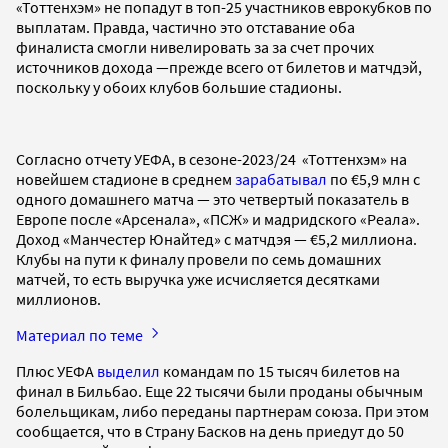
«Тоттенхэм» не попадут в топ-25 участников еврокубков по
выплатам. Правда, частично это отставание оба
финалиста смогли нивелировать за за счет прочих
источников дохода —прежде всего от билетов и матчдэй,
поскольку у обоих клубов большие стадионы.
Согласно отчету УЕФА, в сезоне-2023/24 «Тоттенхэм» на
новейшем стадионе в среднем
зарабатывал
по €5,9 млн с
одного домашнего матча — это четвертый показатель в
Европе после «Арсенала», «ПСЖ» и мадридского «Реала».
Доход «Манчестер Юнайтед» с матчдэя — €5,2 миллиона.
Клубы на пути к финалу провели по семь домашних
матчей, то есть выручка уже исчисляется десятками
миллионов.
Материал по теме
Плюс УЕФА
выделил
командам по 15 тысяч билетов на
финал в Бильбао. Еще 22 тысячи были проданы обычным
болельщикам, либо переданы партнерам союза. При этом
сообщается, что в Страну Басков на день приедут до 50