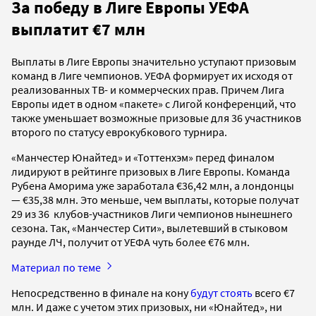
За победу в Лиге Европы УЕФА
выплатит €7 млн
Выплаты в Лиге Европы значительно уступают призовым
команд в Лиге чемпионов. УЕФА формирует их исходя от
реализованных ТВ- и коммерческих прав. Причем Лига
Европы идет в одном «пакете» с Лигой конференций, что
также уменьшает возможные призовые для 36 участников
второго по статусу еврокубкового турнира.
«Манчестер Юнайтед» и «Тоттенхэм» перед финалом
лидируют в рейтинге призовых в Лиге Европы. Команда
Рубена Аморима уже заработала €36,42 млн, а лондонцы
— €35,38 млн. Это меньше, чем выплаты, которые получат
29 из 36 клубов-участников Лиги чемпионов нынешнего
сезона. Так, «Манчестер Сити», вылетевший в стыковом
раунде ЛЧ, получит от УЕФА чуть более €76 млн.
Материал по теме
Непосредственно в финале на кону
будут стоять
всего €7
млн. И даже с учетом этих призовых, ни «Юнайтед», ни