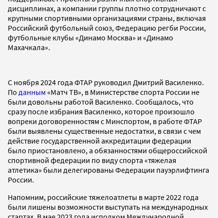
дисциплинах, а компании группы плотно сотрудничают с
крупными спортивными организациями страны, включая
Российский футбольный союз, Федерацию регби России,
футбольные клубы «Динамо Москва» и «Динамо
Махачкала».
С ноября 2024 года ФТАР руководил Дмитрий Василенко.
По
данным
«Матч ТВ», в Министерстве спорта России не
были довольны работой Василенко. Сообщалось, что
сразу после избрания Василенко, которое произошло
вопреки договоренностям с Минспортом, в работе ФТАР
были выявлены существенные недостатки, в связи с чем
действие государственной аккредитации федерации
было приостановлено, а обязанностями общероссийской
спортивной федерации по виду спорта «тяжелая
атлетика» были делегированы Федерации пауэрлифтинга
России.
Напомним, российские тяжелоатлеты в марте 2022 года
были лишены возможности выступать на международных
стартах. В мае 2023 года исполком Международной