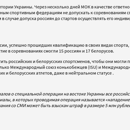
тории Украины. Через несколько дней МОК в качестве ответно
ым спортивным федерациям не допускать к соревнованиям спо
случае допуска россиян до стартов осуществлять его индивид
сии, успешно прошедших квалификацию в своих видах спорта, д
ие в соревнованиях смогли 15 россиян и 17 белорусов.
ть российских и белорусских спортсменов, чтобы они могли п
только Международный союз конькобежцев (ISU) и Международ
х и белорусских атлетов, даже в нейтральном статусе .
алов о специальной операции на востоке Украины все россий
алы, в которых проводимая операция называется «нападением
ования со СМИ может быть взыскан штраф в размере 5 млн рубл