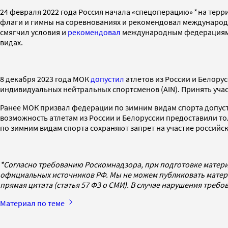
24 февраля 2022 года Россия начала «спецоперацию»
*
на терри
флаги и гимны на соревнованиях и рекомендовал международн
смягчил условия и
рекомендовал
международным федерациям в 
видах.
8 декабря 2023 года МОК
допустил
атлетов из России и Белорус
индивидуальных нейтральных спортсменов (AIN). Принять участ
Ранее МОК призвал федерации по зимним видам спорта допусти
возможность атлетам из России и Белоруссии предоставили 
по зимним видам спорта сохраняют запрет на участие российски
*Согласно требованию Роскомнадзора, при подготовке матери
официальных источников РФ. Мы не можем публиковать матери
прямая цитата (статья 57 ФЗ о СМИ). В случае нарушения треб
Материал по теме