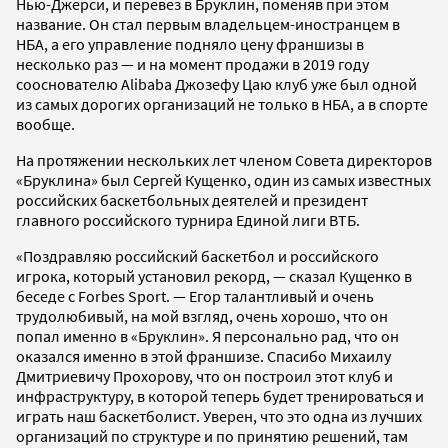
Нью-Джерси, и перевез в Бруклин, поменяв при этом
название. Он стал первым владельцем-иностранцем в
НБА, а его управление подняло цену франшизы в
несколько раз — и на момент продажи в 2019 году
сооснователю Alibaba Джозефу Цаю клуб уже был одной
из самых дорогих организаций не только в НБА, а в спорте
вообще.
На протяжении нескольких лет членом Совета директоров
«Бруклина» был Сергей Кущенко, один из самых известных
российских баскетбольных деятелей и президент
главного российского турнира Единой лиги ВТБ.
«Поздравляю российский баскетбол и российского
игрока, который установил рекорд, — сказал Кущенко в
беседе с Forbes Sport. — Егор талантливый и очень
трудолюбивый, на мой взгляд, очень хорошо, что он
попал именно в «Бруклин». Я персонально рад, что он
оказался именно в этой франшизе. Спасибо Михаилу
Дмитриевичу Прохорову, что он построил этот клуб и
инфраструктуру, в которой теперь будет тренироваться и
играть наш баскетболист. Уверен, что это одна из лучших
организаций по структуре и по принятию решений, там