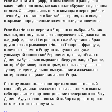
Если же отойти от цифр, то пока слишком рано делать
какие-либо прогнозы, так как состав «Бруклина» до конца
не ясен. Очевидно лишь то, что команда в перестройке и
точно будет меняться в ближайшее время, а это всегда
открывает определенные возможности для новичков.
Если бы «Нетс» не верили в Егора, то не выбрали бы так
высоко, поэтому такая вера воодушевляет. Однако на том
же драфте, через 11 игроков, тот же «Бруклин» забрал
другого разыгрывающего Нолана Траоре — француза,
отлично знакомого Егору по выступлению в уже
упомянутой юношеской Евролиге: год назад «Реал» с
Деминым буквально вырвали победу у команды Траоре,
который финишировал вторым, но показал лучшее на
турнире индивидуальное выступление и изначально
котировался специалистами выше Егора.
Поэтому можно только повториться: окончательный
состав «Бруклина» неизвестен, но известно, что шансы
себя проявить и стартовое доверие тренерского штаба у
Демина будут точно — восьмой выбор на драфте просто
не может этого не получить.