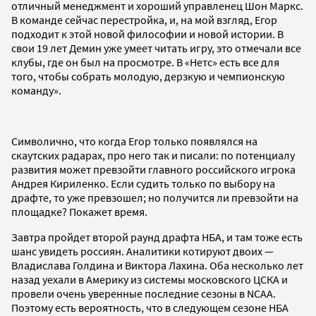
отличный менеджмент и хороший управленец Шон Маркс.
В команде сейчас перестройка, и, на мой взгляд, Егор
подходит к этой новой философии и новой истории. В
свои 19 лет Демин уже умеет читать игру, это отмечали все
клубы, где он был на просмотре. В «Нетс» есть все для
того, чтобы собрать молодую, дерзкую и чемпионскую
команду».
Символично, что когда Егор только появлялся на
скаутских радарах, про него так и писали: по потенциалу
развития может превзойти главного российского игрока
Андрея Кириленко. Если судить только по выбору на
драфте, то уже превзошел; но получится ли превзойти на
площадке? Покажет время.
Завтра пройдет второй раунд драфта НБА, и там тоже есть
шанс увидеть россиян. Аналитики котируют двоих —
Владислава Голдина и Виктора Лахина. Оба несколько лет
назад уехали в Америку из системы московского ЦСКА и
провели очень уверенные последние сезоны в NCAA.
Поэтому есть вероятность, что в следующем сезоне НБА