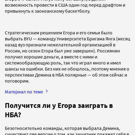
возможность провести в США один год перед драфтом и
привыкнуть к заокеанскому баскетболу.
Стратегическим решением Егора и его семьи было
выбрать BYU — команду Университета Бригама Янга (месяц
назад вуз признали нежелательной организацией в
России, но сезон Егора был уже завершен). Россиянин
получил хорошие деньги, а вместе с ними и
системообразующую роль, так что играл много и имел
шансы на ошибки. Без них не обошлось, поэтому мнения о
перспективах Демина в НБА полярные — об этом сейчас и
поговорим.
Материал по теме
Получится ли у Егора заиграть в
НБА?
Безотносительно команды, которая выбрала Демина,
существует две версии о том, как защитник покажет себя в