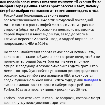
для российских игроков восьмым номером «Бруклин Нетс»
выбрал Егора Демина. Forbes Sport рассказывает, почему
Егор был выбран так высоко и что его может ждать в НБА
Российский болельщик давно не видел
соотечественников в НБА: в 2018 году свой последний
матч в лиге сыграл Тимофей Мозгов, в 2016-м в разные
стороны (обратно в Россию и на пенсию) отправились
Сергей Карасев и Александр Каун, за год до этого в
«Химки» переехал Алексей Швед, а Андрей Кириленко
попрощался с НБА в 2014-м.
Но теперь любителям спорта самое время вспоминать,
каково это — ставить будильники посреди ночи, чтобы не
пропустить лучший баскетбол на планете в прямом
эфире. В следующем сезоне в Америке будет играть Егор
Демин, который уже сейчас установил рекорд среди всех
россиян, когда-либо выступавших в НБА, и котируется
среди лучших новичков лиги. В 2024 году Демин
попадал
в
число номинантов от спорта и киберспорта рейтинга
Forbes 30 самых перспективных россиян до 30 лет.
Forbes Sport отвечает на главные вопросы, которые могут
возникнуть у неискушенного зрителя.