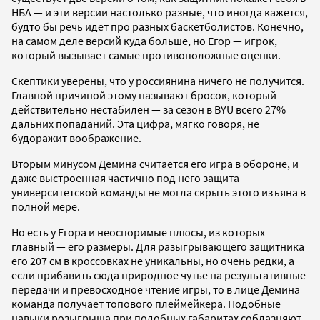
НБА — и эти версии настолько разные, что иногда кажется,
будто бы речь идет про разных баскетболистов. Конечно,
на самом деле версий куда больше, но Егор — игрок,
который вызывает самые противоположные оценки.
Скептики уверены, что у россиянина ничего не получится.
Главной причиной этому называют бросок, который
действительно нестабилен — за сезон в BYU всего 27%
дальних попаданий. Эта цифра, мягко говоря, не
будоражит воображение.
Вторым минусом Демина считается его игра в обороне, и
даже выстроенная частично под него защита
университетской команды не могла скрыть этого изъяна в
полной мере.
Но есть у Егора и неоспоримые плюсы, из которых
главный — его размеры. Для разыгрывающего защитника
его 207 см в кроссовках не уникальны, но очень редки, а
если прибавить сюда природное чутье на результативные
передачи и превосходное чтение игры, то в лице Демина
команда получает топового плеймейкера. Подобные
навыки розыгрыша при подобных габаритах соблазняют