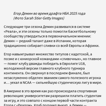
Егор Демин во время драфта НБА 2025 года
(Фото Sarah Stier
·
Getty Images)
Следующие три сезона Демин развивался в системе
«Реала», и эти сезоны только помогли баскетбольному
сообществу утвердиться в первоначальном мнении:
Демин — редкий талант даже в Испании, которая
традиционно собирает сливки со всей Европы и Африки.
Егор навыигрывал множество титулов с кадетской, а
позже и с юниорской командами «сливочных», но главное
— помог клубу дважды победить в Евролиге U18,
молодежной версии главного клубного турнира
континента. Он сверкнул в последнем финале, был
незаслуженно обделен званием самого полезного игрока
и… уехал в NCAA — сильнейшую студенческую лигу в мире.
В Америке в это время как раз происходила спортивная
революция: университетам разрешили платить студентам
за игру, и это совпало с концом первой части контракта
Егора с «Реалом». Клуб получил выкуп, а Демин —