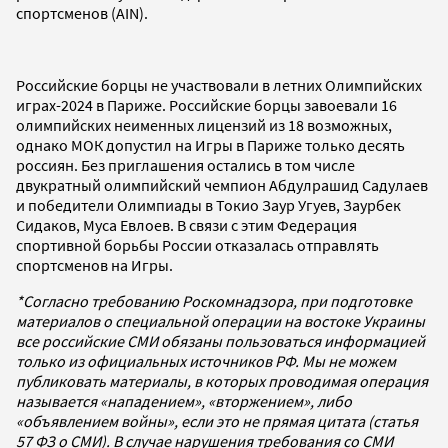
спортсменов (AIN).
Российские борцы не участвовали в летних Олимпийских
играх-2024 в Париже. Российские борцы завоевали 16
олимпийских неименных лицензий из 18 возможных,
однако МОК допустил на Игры в Париже только десять
россиян. Без приглашения остались в том числе
двукратный олимпийский чемпион Абдулрашид Садулаев
и победители Олимпиады в Токио Заур Угуев, Заурбек
Сидаков, Муса Евлоев. В связи с этим Федерация
спортивной борьбы России отказалась отправлять
спортсменов на Игры.
*Согласно требованию Роскомнадзора, при подготовке
материалов о специальной операции на востоке Украины
все российские СМИ обязаны пользоваться информацией
только из официальных источников РФ. Мы не можем
публиковать материалы, в которых проводимая операция
называется «нападением», «вторжением», либо
«объявлением войны», если это не прямая цитата (статья
57 ФЗ о СМИ). В случае нарушения требования со СМИ