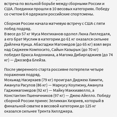
встреча по вольной борьбе между сборными России и
США. Поединки прошли в 10 весовых категориях. Победу
со счетом 6:4 одержали российские спортсмены.
Сборная России начала матчевую встречу с США с пяти
побед подряд.
В весе до 57 кг Муса Мехтиханов одолел Люка Лилледаля,
а его брат Муслим в категории до 61 кг оказался сильнее
Дайлена Кунца. Абасгаджи Магомедов (до 65 кг) взял верх
над Сиджеем Компосито, Сайын Казырык (до 70 кг)
победил Брюса Андониана, а Магома Дибиргаджиев (до 74
кг) — Джозефа Блейза.
После уверенного старта россияне потерпели четыре
поражения подряд.
Мохьмад Насирхаев (79 кг) проиграл Диджею Хамити,
Аманула Расулов (86 кг) — Маркусу Коулмэну, Аманула
Гаджимагомедов (92 кг) — Майку Маккиавелло, а
Константин Пшеничников (97 кг) — Джею Айелло. Победу
сборной России принес Зелимхан Хизриев, который в
финальной схватке в весовой категории до 125 кг
оказался сильнее Трента Хиллджера.