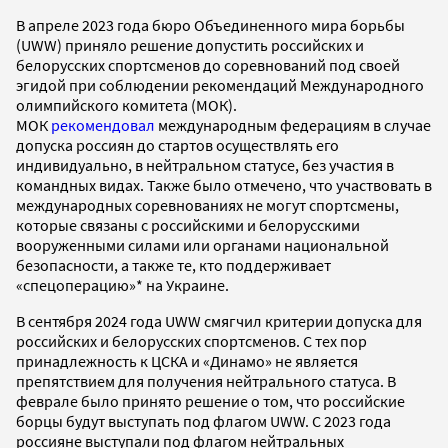
В апреле 2023 года бюро Объединенного мира борьбы
(UWW) приняло решение допустить российских и
белорусских спортсменов до соревнований под своей
эгидой при соблюдении рекомендаций Международного
олимпийского комитета (МОК).
МОК
рекомендовал
международным федерациям в случае
допуска россиян до стартов осуществлять его
индивидуально, в нейтральном статусе, без участия в
командных видах. Также было отмечено, что участвовать в
международных соревнованиях не могут спортсмены,
которые связаны с российскими и белорусскими
вооруженными силами или органами национальной
безопасности, а также те, кто поддерживает
«спецоперацию»* на Украине.
В сентября 2024 года UWW смягчил критерии допуска для
российских и белорусских спортсменов. С тех пор
принадлежность к ЦСКА и «Динамо» не является
препятствием для получения нейтрального статуса. В
феврале было принято решение о том, что российские
борцы будут выступать под флагом UWW. С 2023 года
россияне выступали под флагом нейтральных