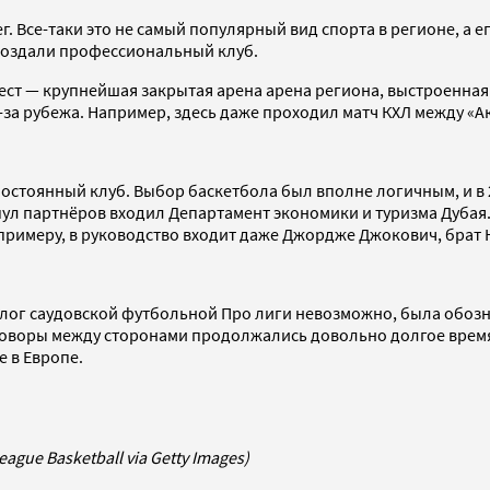
. Все-таки это не самый популярный вид спорта в регионе, а 
е создали профессиональный клуб.
ч мест — крупнейшая закрытая арена арена региона, выстроенн
а рубежа. Например, здесь даже проходил матч КХЛ между «Ак
остоянный клуб. Выбор баскетбола был вполне логичным, и в 
ул партнёров входил Департамент экономики и туризма Дубая. 
примеру, в руководство входит даже Джордже Джокович, брат 
аналог саудовской футбольной Про лиги невозможно, была обоз
оворы между сторонами продолжались довольно долгое время, 
е в Европе.
eague Basketball via Getty Images)