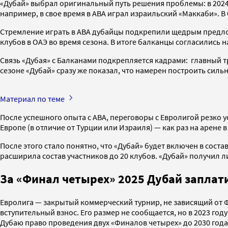
«Дубай» выбрал оригинальный путь решения проблемы: в 2024-
например, в свое время в АВА играл израильский «Маккаби».
Стремление играть в ABA дубайцы подкрепили щедрым предлож
клубов в ОАЭ во время сезона. В итоге балканцы согласились н
Связь «Дубая» с Балканами подкрепляется кадрами: главный т
сезоне «Дубай» сразу же показал, что намерен построить сил
Материал по теме
После успешного опыта с ABA, переговоры с Евролигой резко у
Европе (в отличие от Турции или Израиля) — как раз на арене в
После этого стало понятно, что «Дубай» будет включен в сос
расширила состав участников до 20 клубов. «Дубай» получил ли
За «Финал четырех» 2025 Дубай заплат
Евролига — закрытый коммерческий турнир, не зависящий от Ф
вступительный взнос. Его размер не сообщается, но в 2023 году
Дубаю право проведения двух «Финалов четырех» до 2030 года