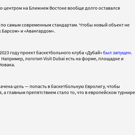
его центром на Ближнем Востоке вообще долго оставался
ая по самым современным стандартам. Чтобы новый объект не
 Барсом» и «Авангардом».
2023 году проект баскетбольного клуба «Дубай»
был запущен
.
Например, логотип Visit Dubai есть на форме, площадке и
Новака.
начена цель — попасть в баскетбольную Евролигу, чтобы
а главным препятствием стало то, что в европейском турнире