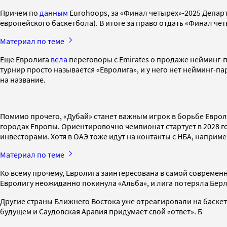
Причем по
данным
Eurohoops, за «Финал четырех»-2025 Департ
европейского баскетбола). В итоге за право отдать «Финал че
Материал по теме
Еще Евролига
вела
переговоры с Emirates о продаже нейминг-пр
турнир просто называется «Евролига», и у него нет нейминг-п
на название.
Помимо прочего, «Дубай» станет важным игрок в борьбе Еврол
городах Европы. Ориентировочно чемпионат стартует в 2028 г
инвесторами. Хотя в ОАЭ тоже идут на контакты с НБА, напри
Материал по теме
Ко всему прочему, Евролига заинтересована в самой современн
Евролигу неожиданно покинула «Альба», и лига потеряла Берл
Другие страны Ближнего Востока уже отреагировали на баскет
будущем и Саудовская Аравия придумает свой «ответ». Б