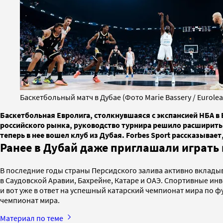
Баскетбольный матч в Дубае (Фото Marie Bassery / Euroleag
Баскетбольная Евролига, столкнувшаяся с экспансией НБА в
российского рынка, руководство турнира решило расширить
теперь в нее вошел клуб из Дубая. Forbes Sport рассказывае
Ранее в Дубай даже приглашали играть
В последние годы страны Персидского залива активно вкладыв
в Саудовской Аравии, Бахрейне, Катаре и ОАЭ. Спортивные и
и вот уже в ответ на успешный катарский чемпионат мира по 
чемпионат мира.
Материал по теме