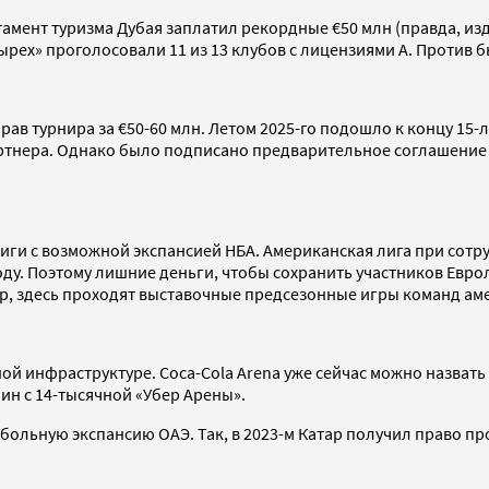
амент туризма Дубая заплатил рекордные €50 млн (правда, изда
тырех» проголосовали 11 из 13 клубов с лицензиями А. Против 
ав турнира за €50-60 млн. Летом 2025-го подошло к концу 15-ле
артнера. Однако было подписано предварительное соглашение с
иги с возможной экспансией НБА. Американская лига при сотру
оду. Поэтому лишние деньги, чтобы сохранить участников Евр
мер, здесь проходят выставочные предсезонные игры команд ам
ой инфраструктуре. Coca-Cola Arena уже сейчас можно назвать 
ин с 14-тысячной «Убер Арены».
больную экспансию ОАЭ. Так, в 2023-м Катар получил право пр