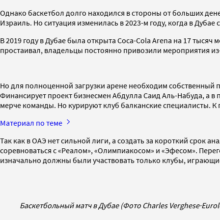
Однако баскетбол долго находился в стороны от больших денег
Израиль. Но ситуация изменилась в 2023-м году, когда в Дуба
В 2019 году в Дубае была открыта Coca-Cola Arena на 17 тыся
простаивал, владельцы постоянно привозили мероприятия из-з
Но для полноценной загрузки арене необходим собственный п
Финансирует проект бизнесмен Абдулла Саид Аль-Набуда, а в п
мерче команды. Но курируют клуб балканские специалисты. К 
Материал по теме
Так как в ОАЭ нет сильной лиги, а создать за короткий срок 
соревноваться с «Реалом», «Олимпиакосом» и «Эфесом». Перег
изначально должны были участвовать только клубы, играющи
Баскетбольный матч в Дубае (Фото Charles Verghese
·
Eurol