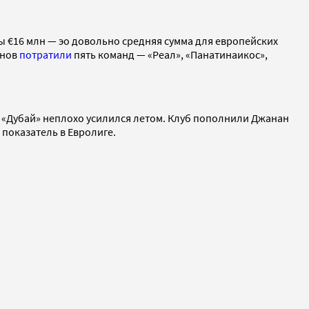
ы €16 млн — эо довольно средняя сумма для европейских
онов
потратили
пять команд — «Реал», «Панатинаикос»,
х, «Дубай» неплохо усилился летом. Клуб пополнили Джанан
 показатель в Евролиге.