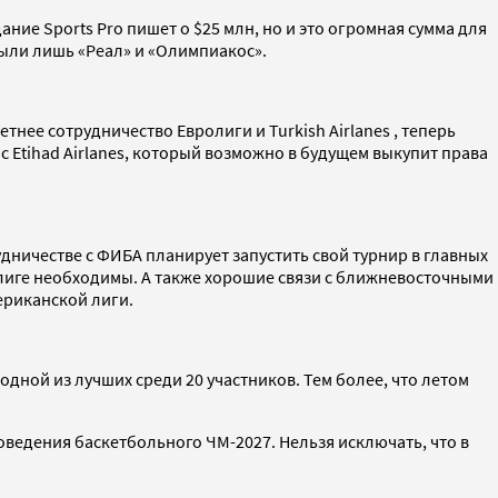
ние Sports Pro пишет о $25 млн, но и это огромная сумма для
были лишь «Реал» и «Олимпиакос».
тнее сотрудничество Евролиги и Turkish Airlanes , теперь
 Etihad Airlanes, который возможно в будущем выкупит права
дничестве с ФИБА планирует запустить свой турнир в главных
олиге необходимы. А также хорошие связи с ближневосточными
ериканской лиги.
одной из лучших среди 20 участников. Тем более, что летом
оведения баскетбольного ЧМ-2027. Нельзя исключать, что в