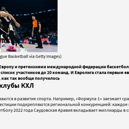
ue Basketball via Getty Images)
 Европу и претензиями международной федерации баскетбола
 список участников до 20 команд. И Евролига стала первым
т, как так вообще получилось
 клубы КХЛ
аются в развитие спорта. Например, «Формула-1» заезжает сра
нвестиции подкрепляются региональной конкуренцией: каждое 
футболу 2022 года Саудовская Аравия вкладывает миллиарды в 