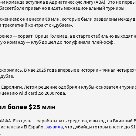
м команда вступила в Адриатическую лигу (АBA). Это не первы
 В баскетболе привычно видеть межнациональный турниры.
ением: они внесли €8 млн, которые были разделены между др
а трехлетний контракт с «Дубаем».
ренер — хорват Юрица Големац, а в старте стабильно выходят 
ьную команду — клуб дошел до полуфинала плей-офф.
скорились. В мае 2025 года впервые в истории «Финал четырех
 Дубае.
тав Евролиги. Летом решение одобрили клубы-основатели турни
цензию wild card до 2030 года.
ил более $25 млн
ИФА. Его цель — зарабатывать средства, и выход на Ближний В
 испанская El Español
заявила
, что дубайцы готовы внести до $
.