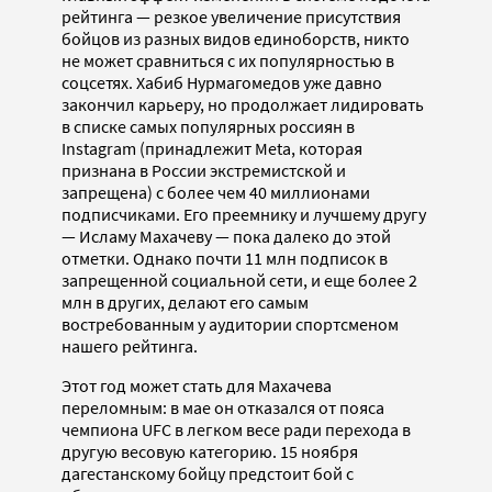
рейтинга — резкое увеличение присутствия
бойцов из разных видов единоборств, никто
не может сравниться с их популярностью в
соцсетях. Хабиб Нурмагомедов уже давно
закончил карьеру, но продолжает лидировать
в списке самых популярных россиян в
Instagram (принадлежит Meta, которая
признана в России экстремистской и
запрещена) с более чем 40 миллионами
подписчиками. Его преемнику и лучшему другу
— Исламу Махачеву — пока далеко до этой
отметки. Однако почти 11 млн подписок в
запрещенной социальной сети, и еще более 2
млн в других, делают его самым
востребованным у аудитории спортсменом
нашего рейтинга.
Этот год может стать для Махачева
переломным: в мае он отказался от пояса
чемпиона UFC в легком весе ради перехода в
другую весовую категорию. 15 ноября
дагестанскому бойцу предстоит бой с