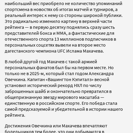
наибольший вес приобрело не количество упоминаний
спортсмена в новостях об итогах матчей и турниров, а
реальный интерес к нему со стороны широкой публики.
Это радикально изменило картину в верхней части
рейтинга — в первую десятку поднялись сразу шесть
представителей бокса и ММА, а фантастические для
отечественного спорта 13 миллионов подписчиков в
персональных соцсетях вывели на второе место
дагестанского чемпиона UFC Ислама Махачева.
В любой другой год Махачев с такой армией
персональных фанатов был бы на первом месте. Но
только не в 2025-м, который стал годом Александра
Овечкина. Капитан «Вашингтон Кэпиталз» весной
установил исторический рекорд НХЛ по числу
заброшенных шайб и окончательно превратился в
общепризнанную звезду мирового масштаба —
единственную в российском спорте. Его победа стала
самой предсказуемой и убедительной в истории нашего
рейтинга.
Достижения Овечкина или Махачева впечатляют
болельщиков тем более, что они добываются в