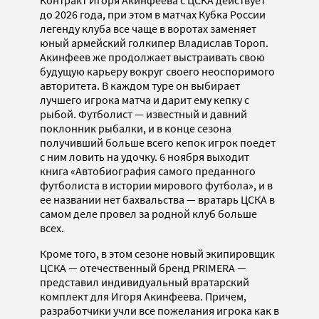
до 2026 года, при этом в матчах Кубка России
легенду клуба все чаще в воротах заменяет
юный армейский голкипер Владислав Тороп.
Акинфеев же продолжает выстраивать свою
будущую карьеру вокруг своего неоспоримого
авторитета. В каждом туре он выбирает
лучшего игрока матча и дарит ему кепку с
рыбой. Футболист — известный и давний
поклонник рыбалки, и в конце сезона
получивший больше всего кепок игрок поедет
с ним ловить на удочку. 6 ноября выходит
книга «Автобиография самого преданного
футболиста в истории мирового футбола», и в
ее названии нет бахвальства — вратарь ЦСКА в
самом деле провел за родной клуб больше
всех.
Кроме того, в этом сезоне новый экипировщик
ЦСКА — отечественный бренд PRIMERA —
представил индивидуальный вратарский
комплект для Игоря Акинфеева. Причем,
разработчики учли все пожелания игрока как в