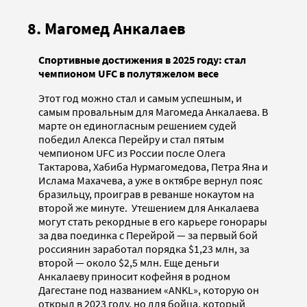
8. Магомед Анкалаев
Спортивные достижения в 2025 году: стал
чемпионом UFC в полутяжелом весе
Этот год можно стал и самым успешным, и
самым провальным для Магомеда Анкалаева. В
марте он единогласным решением судей
победил Алекса Перейру и стал пятым
чемпионом UFC из России после Олега
Тактарова, Хабиба Нурмагомедова, Петра Яна и
Ислама Махачева, а уже в октябре вернул пояс
бразильцу, проиграв в реванше нокаутом на
второй же минуте. Утешением для Анкалаева
могут стать рекордные в его карьере гонорары
за два поединка с Перейрой — за первый бой
россиянин заработал порядка $1,23 млн, за
второй — около $2,5 млн. Еще деньги
Анкалаеву приносит кофейня в родном
Дагестане под названием «ANKL», которую он
открыл в 2023 году, но для бойца, который