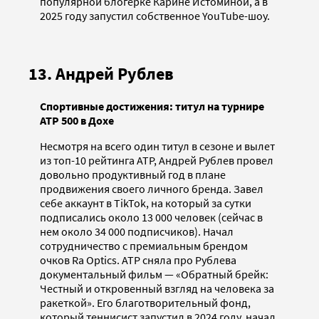
популярной блогерке Карине Истоминой, а в
2025 году запустил собственное YouTube-шоу.
13. Андрей Рублев
Спортивные достижения: титул на турнире
ATP 500 в Дохе
Несмотря на всего один титул в сезоне и вылет
из топ-10 рейтинга ATP, Андрей Рублев провел
довольно продуктивный год в плане
продвижения своего личного бренда. Завел
себе аккаунт в TikTok, на который за сутки
подписались около 13 000 человек (сейчас в
нем около 34 000 подписчиков). Начал
сотрудничество с премиальным брендом
очков Ra Optics. ATP сняла про Рублева
документальный фильм — «Обратный брейк:
Честный и откровенный взгляд на человека за
ракеткой». Его благотворительный фонд,
который теннисист запустил в 2024 году, начал