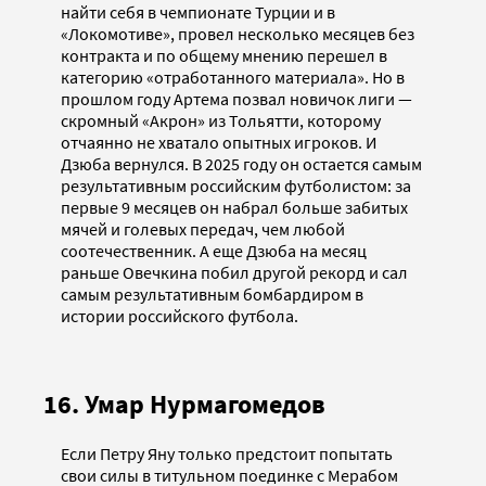
найти себя в чемпионате Турции и в
«Локомотиве», провел несколько месяцев без
контракта и по общему мнению перешел в
категорию «отработанного материала». Но в
прошлом году Артема позвал новичок лиги —
скромный «Акрон» из Тольятти, которому
отчаянно не хватало опытных игроков. И
Дзюба вернулся. В 2025 году он остается самым
результативным российским футболистом: за
первые 9 месяцев он набрал больше забитых
мячей и голевых передач, чем любой
соотечественник. А еще Дзюба на месяц
раньше Овечкина побил другой рекорд и сал
самым результативным бомбардиром в
истории российского футбола.
16. Умар Нурмагомедов
Если Петру Яну только предстоит попытать
свои силы в титульном поединке с Мерабом