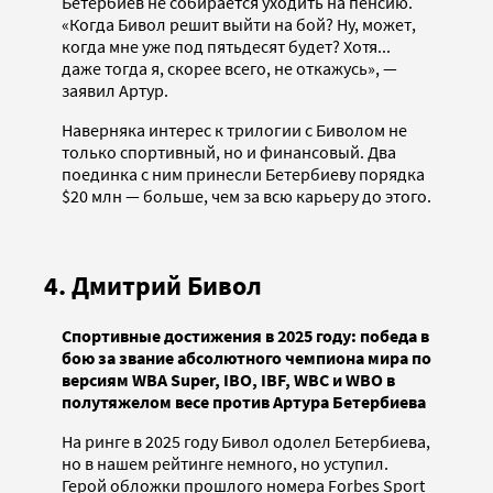
Бетербиев не собирается уходить на пенсию.
«Когда Бивол решит выйти на бой? Ну, может,
когда мне уже под пятьдесят будет? Хотя...
даже тогда я, скорее всего, не откажусь», —
заявил Артур.
Наверняка интерес к трилогии с Биволом не
только спортивный, но и финансовый. Два
поединка с ним принесли Бетербиеву порядка
$20 млн — больше, чем за всю карьеру до этого.
4. Дмитрий Бивол
Спортивные достижения в 2025 году: победа в
бою за звание абсолютного чемпиона мира по
версиям WBA Super, IBO, IBF, WBC и WBO в
полутяжелом весе против Артура Бетербиева
На ринге в 2025 году Бивол одолел Бетербиева,
но в нашем рейтинге немного, но уступил.
Герой обложки прошлого номера Forbes Sport