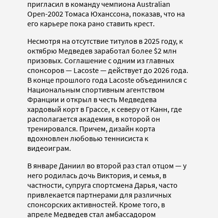
пригласил в команду чемпиона Australian
Open-2002 Томаса Юханссона, показав, что на
его карьере пока рано ставить крест.
Несмотря на отсутствие титулов в 2025 году, к
октябрю Медведев заработал более $2 млн
призовых. Соглашение с одним из главных
спонсоров — Lacoste — действует до 2026 года.
В конце прошлого года Lacoste объединился с
Национальным спортивным агентством
Франции и открыл в честь Медведева
хардовый корт в Грассе, к северу от Канн, где
располагается академия, в которой он
тренировался. Причем, дизайн корта
вдохновлен любовью теннисиста к
видеоиграм.
В январе Даниил во второй раз стал отцом — у
него родилась дочь Виктория, и семья, в
частности, супруга спортсмена Дарья, часто
привлекается партнерами для различных
спонсорских активностей. Кроме того, в
апреле Медведев стал амбассадором