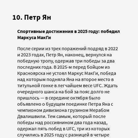
10. Петр Ян
Спортивные достижения в 2025 году: победил
Маркуса МакГи
После серии из трех поражений подряд в 2022
и 2023 годах, Петр Ян, наконец, вернулся на
победную тропу, одержав три победы за два
последних года. В 2025-м перед бойцом из
Красноярска не устоял Маркус МакГи, победа
над которым подняла Яна на второе место в
титульной гонке в легчайшем весе UFC. Ждать
очередного шанса на бой за пояс долго не
пришлось — в середине октября было
объявлено о будущем поединке Петра Яна с
чемпионом дивизиона грузином Мерабом
Двалишвили. Тем самым, который после
победы над россиянином два года назад,
одержал пять побед в UFC, три из которых
случились в 2025 году с разницей в четыре