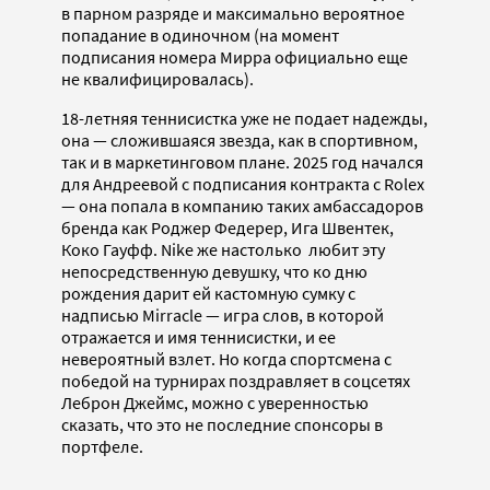
в парном разряде и максимально вероятное
попадание в одиночном (на момент
подписания номера Мирра официально еще
не квалифицировалась).
18-летняя теннисистка уже не подает надежды,
она — сложившаяся звезда, как в спортивном,
так и в маркетинговом плане. 2025 год начался
для Андреевой с подписания контракта с Rolex
— она попала в компанию таких амбассадоров
бренда как Роджер Федерер, Ига Швентек,
Коко Гауфф. Nike же настолько любит эту
непосредственную девушку, что ко дню
рождения дарит ей кастомную сумку с
надписью Mirracle — игра слов, в которой
отражается и имя теннисистки, и ее
невероятный взлет. Но когда спортсмена с
победой на турнирах поздравляет в соцсетях
Леброн Джеймс, можно с уверенностью
сказать, что это не последние спонсоры в
портфеле.