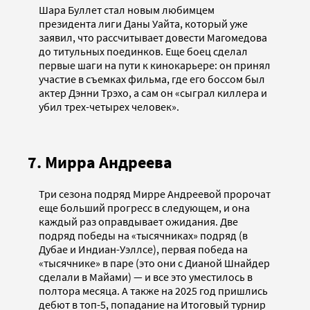
Шара Буллет стал новым любимцем
президента лиги Даны Уайта, который уже
заявил, что рассчитывает довести Магомедова
до титульных поединков. Еще боец сделал
первые шаги на пути к кинокарьере: он принял
участие в съемках фильма, где его боссом был
актер Дэнни Трэхо, а сам он «сыграл киллера и
убил трех-четырех человек».
7. Мирра Андреева
Три сезона подряд Мирре Андреевой пророчат
еще больший прогресс в следующем, и она
каждый раз оправдывает ожидания. Две
подряд победы на «тысячниках» подряд (в
Дубае и Индиан-Уэллсе), первая победа на
«тысячнике» в паре (это они с Дианой Шнайдер
сделали в Майами) — и все это уместилось в
полтора месяца. А также на 2025 год пришлись
дебют в топ-5, попадание на Итоговый турнир