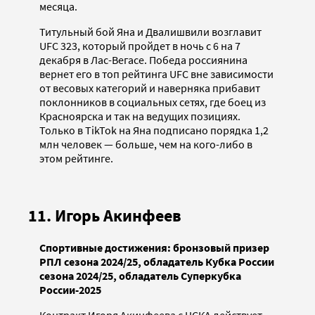
месяца.
Титульный бой Яна и Двалишвили возглавит
UFC 323, который пройдет в ночь с 6 на 7
декабря в Лас-Вегасе. Победа россиянина
вернет его в топ рейтинга UFC вне зависимости
от весовых категорий и наверняка прибавит
поклонников в социальных сетях, где боец из
Красноярска и так на ведущих позициях.
Только в TikTok на Яна подписано порядка 1,2
млн человек — больше, чем на кого-либо в
этом рейтинге.
11. Игорь Акинфеев
Спортивные достижения: бронзовый призер
РПЛ сезона 2024/25, обладатель Кубка России
сезона 2024/25, обладатель Суперкубка
России-2025
Контракт Игоря Акинфеева с ЦСКА действует