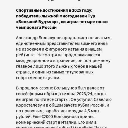
Спортивные достижения в 2025 году:
победитель лыжной многодневки Тур
«Большой Вудъявр», выиграл четыре гонки
чемпионата России
Александр Большунов продолжает оставаться
единственным представителем зимнего вида
не из хоккея и фигурного катания в нашем
рейтинге . Несмотря на продолжающееся
международное отстранение, он по-прежнему
главное лицо этого лыжных гонок в нашей
стране, и один из самых титулованных
спортсменов в целом.
В прошлом сезоне Большунов был далек от
своей формы образца сезона-2023/24, когда
выиграл почти все старты. Он уступил Савелию
Коростелеву и в общем зачете Кубка России, и
по призовым, заработав порядка 4,5 млн
рублей. Еще €2000 Большунова принес
коммерческий старт в Италии. Его имя в
списках участников Sudtirol Moonlight Classic —