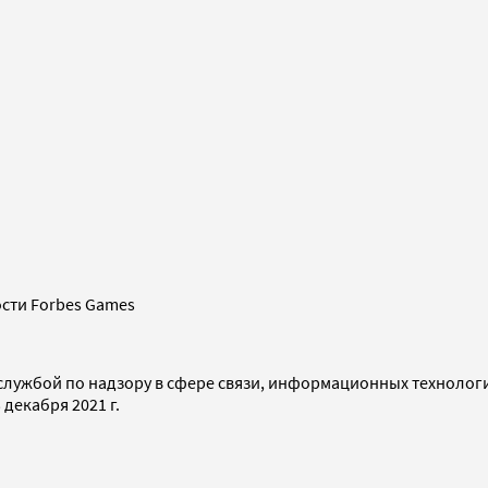
сти Forbes Games
службой по надзору в сфере связи, информационных технолог
декабря 2021 г.
я, д. 13, стр. 15, эт. 4, пом. X, ком. 1
тр. 15, эт. 4, пом. X, ком. 1