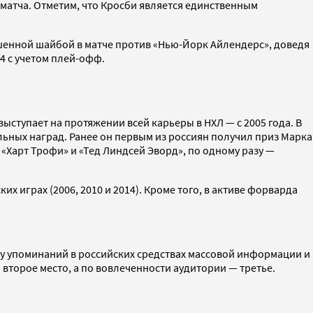
1 матча. Отметим, что Кросби является единственным
ошенной шайбой в матче против «Нью-Йорк Айлендерс», доведя
84 с учетом плей-офф.
ступает на протяжении всей карьеры в НХЛ — с 2005 года. В
льных наград. Ранее он первым из россиян получил приз Марка
 «Харт Трофи» и «Тед Линдсей Эворд», по одному разу —
х играх (2006, 2010 и 2014). Кроме того, в активе форварда
ву упоминаний в российских средствах массовой информации и
л второе место, а по вовлеченности аудитории — третье.