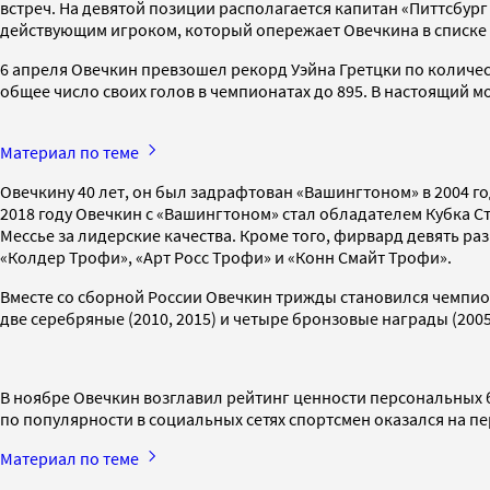
встреч. На девятой позиции располагается капитан «Питтсбург 
действующим игроком, который опережает Овечкина в списке
6 апреля Овечкин превзошел рекорд Уэйна Гретцки по количе
общее число своих голов в чемпионатах до 895. В настоящий м
Материал по теме
Овечкину 40 лет, он был задрафтован «Вашингтоном» в 2004 го
2018 году Овечкин с «Вашингтоном» стал обладателем Кубка С
Мессье за лидерские качества. Кроме того, фирвард девять ра
«Колдер Трофи», «Арт Росс Трофи» и «Конн Смайт Трофи».
Вместе со сборной России Овечкин трижды становился чемпионом
две серебряные (2010, 2015) и четыре бронзовые награды (2005
В ноябре Овечкин возглавил рейтинг ценности персональных б
по популярности в социальных сетях спортсмен оказался на пе
Материал по теме