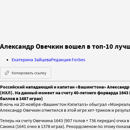
Александр Овечкин вошел в топ-10 луч
Екатерина Зайцева
Редакция Forbes
Копировать ссылку
Российский нападающий и капитан «Вашингтона» Александр 
(НХЛ). На данный момент на счету 40-летнего форварда 1643 
баллов в 1487 играх)
В ночь на 20 ноября «Вашингтон Кэпиталз» обыграл «Монреаль
Александр Овечкин отметился в этой игре хет-триком и резул
Теперь на счету Овечкина 1643 (907 голов + 736 передач) очк
Сакика (1641 очко в 1378 играх). Рекордсменом по этому показ