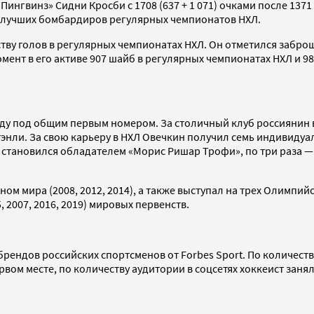
Пингвинз» Сидни Кросби с 1708 (637 + 1 071) очками после 137
 лучших бомбардиров регулярных чемпионатов НХЛ.
ству голов в регулярных чемпионатах НХЛ. Он отметился забр
омент в его активе 907 шайб в регулярных чемпионатах НХЛ и 9
ду под общим первым номером. За столичный клуб россиянин вы
тэнли. За свою карьеру в НХЛ Овечкин получил семь индивидуа
з становился обладателем «Морис Ришар Трофи», по три раза —
 мира (2008, 2012, 2014), а также выступал на трех Олимпийски
, 2007, 2016, 2019) мировых первенств.
рендов российских спортсменов от Forbes Sport. По количест
рвом месте, по количеству аудитории в соцсетях хоккеист заня