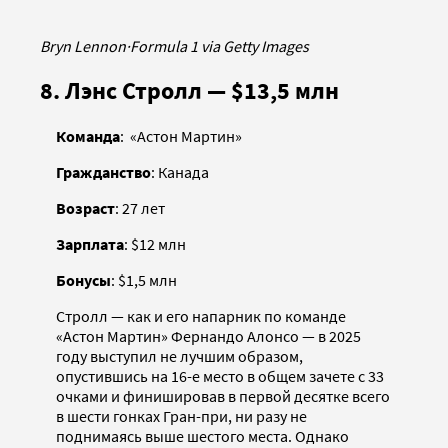
Bryn Lennon
·
Formula 1 via Getty Images
8. Лэнс Стролл — $13,5 млн
Команда
: «Астон Мартин»
Гражданство
: Канада
Возраст
: 27 лет
Зарплата
: $12 млн
Бонусы
: $1,5 млн
Стролл — как и его напарник по команде
«Астон Мартин» Фернандо Алонсо — в 2025
году выступил не лучшим образом,
опустившись на 16-е место в общем зачете с 33
очками и финишировав в первой десятке всего
в шести гонках Гран-при, ни разу не
поднимаясь выше шестого места. Однако