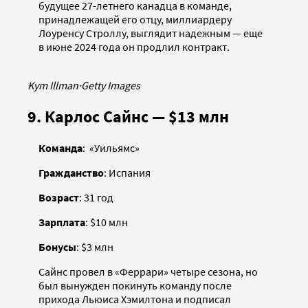
будущее 27-летнего канадца в команде,
принадлежащей его отцу, миллиардеру
Лоуренсу Строллу, выглядит надежным — еще
в июне 2024 года он продлил контракт.
Kym Illman
·
Getty Images
9. Карлос Сайнс — $13 млн
Команда
: «Уильямс»
Гражданство
: Испания
Возраст
: 31 год
Зарплата
: $10 млн
Бонусы
: $3 млн
Сайнс провел в «Феррари» четыре сезона, но
был вынужден покинуть команду после
прихода Льюиса Хэмилтона и подписал