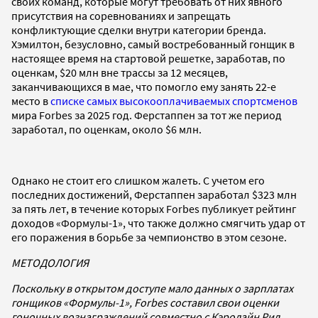
своих команд, которые могут требовать от них явного
присутствия на соревнованиях и запрещать
конфликтующие сделки внутри категории бренда.
Хэмилтон, безусловно, самый востребованный гонщик в
настоящее время на стартовой решетке, заработав, по
оценкам, $20 млн вне трассы за 12 месяцев,
заканчивающихся в мае, что помогло ему занять 22-е
место в
списке самых высокооплачиваемых спортсменов
мира Forbes за 2025 год. Ферстаппен за тот же период
заработал, по оценкам, около $6 млн.
Однако не стоит его слишком жалеть. С учетом его
последних достижений, Ферстаппен заработал $323 млн
за пять лет, в течение которых Forbes публикует рейтинг
доходов «Формулы-1», что также должно смягчить удар от
его поражения в борьбе за чемпионство в этом сезоне.
МЕТОДОЛОГИЯ
Поскольку в открытом доступе мало данных о зарплатах
гонщиков «Формулы-1», Forbes составил свои оценки
гоночных вознаграждений совместно с Кэролайн Рид,