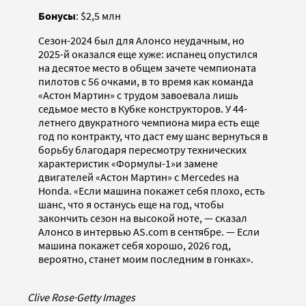
Бонусы
: $2,5 млн
Сезон-2024 был для Алонсо неудачным, но
2025-й оказался еще хуже: испанец опустился
на десятое место в общем зачете чемпионата
пилотов с 56 очками, в то время как команда
«Астон Мартин» с трудом завоевала лишь
седьмое место в Кубке конструкторов. У 44-
летнего двукратного чемпиона мира есть еще
год по контракту, что даст ему шанс вернуться в
борьбу благодаря пересмотру технических
характеристик «Формулы-1»и замене
двигателей «Астон Мартин» с Mercedes на
Honda. «Если машина покажет себя плохо, есть
шанс, что я останусь еще на год, чтобы
закончить сезон на высокой ноте, — сказал
Алонсо в интервью AS.com в сентябре. — Если
машина покажет себя хорошо, 2026 год,
вероятно, станет моим последним в гонках».
Clive Rose
·
Getty Images