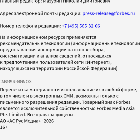
Главный редактор: Мазурин Николай Дмитриевич
Адрес электронной почты редакции:
press-release@forbes.ru
Номер телефона редакции:
+7 (495) 565-32-06
На информационном ресурсе применяются
рекомендательные технологии (информационные технологии
предоставления информации на основе сбора,
систематизации и анализа сведений, относящихся
к предпочтениям пользователей сети «Интернет»,
находящихся на территории Российской Федерации)
СМИ2
SPARROW
INFOX
Перепечатка материалов и использование их в любой форме,
в том числе и в электронных СМИ, возможны только с
письменного разрешения редакции. Товарный знак Forbes
является исключительной собственностью Forbes Media Asia
Pte. Limited. Все права защищены.
AO «АС Рус Медиа»
·
2026
16+