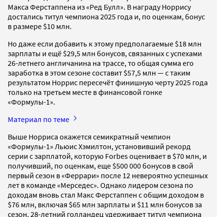
Макса Ферстаппена из «Ред Булл». В награду Норрису
достались титул чемпиона 2025 года и, по оценкам, бонус
в размере $10 млн.
Но даже если добавить к этому предполагаемые $18 млн
зарплаты и ещё $29,5 млн бонусов, связанных с успехами
26-летнего англичанина на трассе, то общая сумма его
заработка в этом сезоне составит $57,5 млн — с таким
результатом Норрис пересечёт финишную черту 2025 года
только на третьем месте в финансовой гонке
«Формулы-1».
Материал по теме
Выше Норриса окажется семикратный чемпион
«Формулы-1» Льюис Хэмилтон, установивший рекорд
серии с зарплатой, которую Forbes оценивает в $70 млн, и
получивший, по оценкам, еще $500 000 бонусов в свой
первый сезон в «Феррари» после 12 невероятно успешных
лет в команде «Мерседес». Однако лидером сезона по
доходам вновь стал Макс Ферстаппен с общим доходом в
$76 млн, включая $65 млн зарплаты и $11 млн бонусов за
сезон. 28-летний голландец удерживает титул чемпиона