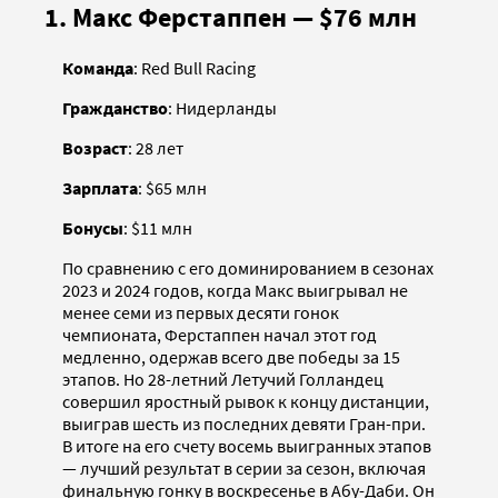
1. Макс Ферстаппен — $76 млн
Команда
: Red Bull Racing
Гражданство
: Нидерланды
Возраст
: 28 лет
Зарплата
: $65 млн
Бонусы
: $11 млн
По сравнению с его доминированием в сезонах
2023 и 2024 годов, когда Макс выигрывал не
менее семи из первых десяти гонок
чемпионата, Ферстаппен начал этот год
медленно, одержав всего две победы за 15
этапов. Но 28-летний Летучий Голландец
совершил яростный рывок к концу дистанции,
выиграв шесть из последних девяти Гран-при.
В итоге на его счету восемь выигранных этапов
— лучший результат в серии за сезон, включая
финальную гонку в воскресенье в Абу-Даби. Он