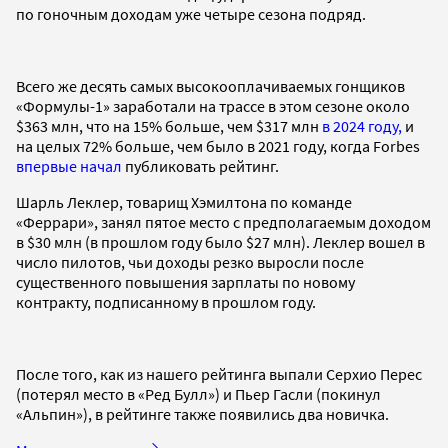
по гоночным доходам уже четыре сезона подряд.
Всего же десять самых высокооплачиваемых гонщиков
«Формулы-1» заработали на трассе в этом сезоне около
$363 млн, что на 15% больше, чем $317 млн
в 2024 году,
и
на целых 72% больше, чем было в 2021 году, когда Forbes
впервые начал
публиковать рейтинг.
Шарль Леклер, товарищ Хэмилтона по команде
«Феррари», занял пятое место с предполагаемым доходом
в $30 млн (в прошлом году было $27 млн). Леклер вошел в
число пилотов, чьи доходы резко выросли после
существенного повышения зарплаты по новому
контракту, подписанному в прошлом году.
После того, как из нашего рейтинга выпали Серхио Перес
(потерял место в «Ред Булл») и Пьер Гасли (покинул
«Альпин»), в рейтинге также появились два новичка.