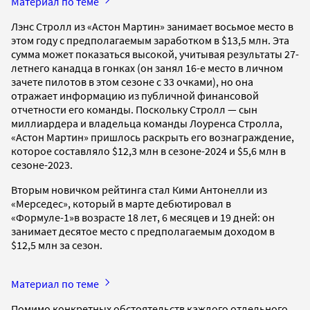
Материал по теме
Лэнс Стролл из «Астон Мартин» занимает восьмое место в
этом году с предполагаемым заработком в $13,5 млн. Эта
сумма может показаться высокой, учитывая результаты 27-
летнего канадца в гонках (он занял 16-е место в личном
зачете пилотов в этом сезоне с 33 очками), но она
отражает информацию из публичной финансовой
отчетности его команды. Поскольку Стролл — сын
миллиардера и владельца команды Лоуренса Стролла,
«Астон Мартин» пришлось раскрыть его вознаграждение,
которое составляло $12,3 млн в сезоне-2024 и $5,6 млн в
сезоне-2023.
Вторым новичком рейтинга стал Кими Антонелли из
«Мерседес», который в марте дебютировал в
«Формуле-1»в возрасте 18 лет, 6 месяцев и 19 дней: он
занимает десятое место с предполагаемым доходом в
$12,5 млн за сезон.
Материал по теме
Помимо конкретных обстоятельств каждого отдельного