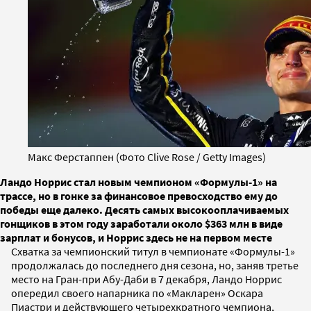
Макс Ферстаппен (Фото Clive Rose / Getty Images)
Ландо Норрис стал новым чемпионом «Формулы-1» на
трассе, но в гонке за финансовое превосходство ему до
победы еще далеко. Десять самых высокооплачиваемых
гонщиков в этом году заработали около $363 млн в виде
зарплат и бонусов, и Норрис здесь не на первом месте
Схватка за чемпионский титул в чемпионате «Формулы-1»
продолжалась до последнего дня сезона, но, заняв третье
место на Гран-при Абу-Даби в 7 декабря, Ландо Норрис
опередил своего напарника по «Макларен» Оскара
Пиастри и действующего четырехкратного чемпиона,