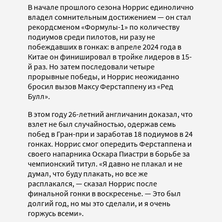
В начале прошлого сезона Норрис единолично
владел сомнительным достижением — он стал
рекордсменом «Формулы-1» по количеству
подиумов среди пилотов, ни разу не
побеждавших в гонках: в апреле 2024 года в
Китае он финишировал в тройке лидеров в 15-
й раз. Но затем последовали четыре
прорывные победы, и Норрис неожиданно
бросил вызов Максу Ферстаппену из «Ред
Булл».
В этом году 26-летний англичанин доказал, что
взлет не был случайностью, одержав семь
побед в Гран-при и заработав 18 подиумов в 24
гонках. Норрис смог опередить Ферстаппена и
своего напарника Оскара Пиастри в борьбе за
чемпионский титул. «Я давно не плакал и не
думал, что буду плакать, но все же
расплакался, — сказал Норрис после
финальной гонки в воскресенье. — Это был
долгий год, но мы это сделали, и я очень
горжусь всеми».