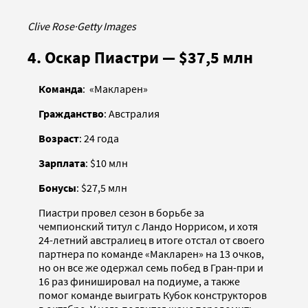
Clive Rose
·
Getty Images
4. Оскар Пиастри — $37,5 млн
Команда
: «Макларен»
Гражданство
: Австралия
Возраст
: 24 года
Зарплата
: $10 млн
Бонусы
: $27,5 млн
Пиастри провел сезон в борьбе за
чемпионский титул с Ландо Норрисом, и хотя
24-летний австралиец в итоге отстал от своего
партнера по команде «Макларен» на 13 очков,
но он все же одержал семь побед в Гран-при и
16 раз финишировал на подиуме, а также
помог команде выиграть Кубок конструкторов