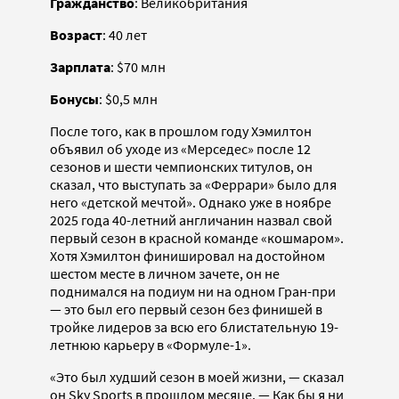
Гражданство
: Великобритания
Возраст
: 40 лет
Зарплата
: $70 млн
Бонусы
: $0,5 млн
После того, как в прошлом году Хэмилтон
объявил об уходе из «Мерседес» после 12
сезонов и шести чемпионских титулов, он
сказал, что выступать за «Феррари» было для
него «детской мечтой». Однако уже в ноябре
2025 года 40-летний англичанин назвал свой
первый сезон в красной команде «кошмаром».
Хотя Хэмилтон финишировал на достойном
шестом месте в личном зачете, он не
поднимался на подиум ни на одном Гран-при
— это был его первый сезон без финишей в
тройке лидеров за всю его блистательную 19-
летнюю карьеру в «Формуле-1».
«Это был худший сезон в моей жизни, — сказал
он Sky Sports в прошлом месяце. — Как бы я ни