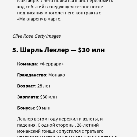
в октябре. У него появится шанс переломить
ход событий в следующем сезоне после
подписания многолетнего контракта с
«Макларен» в марте.
Clive Rose
·
Getty Images
5. Шарль Леклер — $30 млн
Команда
: «Феррари»
Гражданство
: Монако
Возраст
: 28 лет
Зарплата
: $30 млн
Бонусы
: $0 млн
Леклер в этом году пережил и взлеты, и
падения. С одной стороны, 28-летний
монакский гонщик опустился с третьего
итогового места в чемпионате-2024 на пятое в