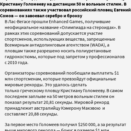
Кристиану Голомееву на дистанции 50 м вольным стилем. В
соревнованиях также участвовал российский пловец Евгений
Сомов — он завоевал серебро и бронзу
В Лас-Вегасе прошли Enhanced Games, получившие
неофициальное название «Олимпиада на стероидах». В
рамках этих соревнований допускается участие
спортсменов, использующих вещества, запрещенные
Всемирным антидопинговым агентством (WADA), а
пловцам также разрешено носить полиуретановые
гидрокостюмы, которые под запретом у профессионалов
с 2010 года.
Организаторы соревнований пообещали выплатить $1
млн спортсменам, которые превзойдут официальные
мировые рекорды. Это удалось сделать
только греческому пловцу Кристиану Голомееву. В самом
последнем заплыве на 50 метров вольным стилем он
показал результат 20,81 секунды. Мировой рекорд
принадлежит австралийцу Кэмерону Макэвою и
составляет 20,88 секунды.
За первое место Голомеев получил $250 000, а за результат
выше мирового рекорда — бонус в размере $1 млн.