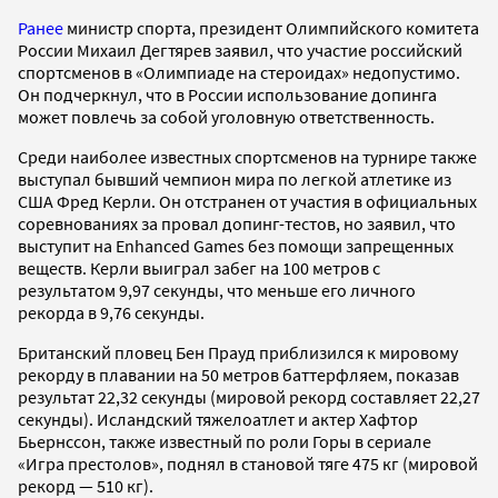
Ранее
министр спорта, президент Олимпийского комитета
России Михаил Дегтярев заявил, что участие российский
спортсменов в «Олимпиаде на стероидах» недопустимо.
Он подчеркнул, что в России использование допинга
может повлечь за собой уголовную ответственность.
Среди наиболее известных спортсменов на турнире также
выступал бывший чемпион мира по легкой атлетике из
США Фред Керли. Он отстранен от участия в официальных
соревнованиях за провал допинг-тестов, но заявил, что
выступит на Enhanced Games без помощи запрещенных
веществ. Керли выиграл забег на 100 метров с
результатом 9,97 секунды, что меньше его личного
рекорда в 9,76 секунды.
Британский пловец Бен Прауд приблизился к мировому
рекорду в плавании на 50 метров баттерфляем, показав
результат 22,32 секунды (мировой рекорд составляет 22,27
секунды). Исландский тяжелоатлет и актер Хафтор
Бьернссон, также известный по роли Горы в сериале
«Игра престолов», поднял в становой тяге 475 кг (мировой
рекорд — 510 кг).