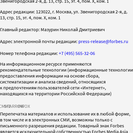
Звенигородская 2-я, д. 13, стр. 15, эт. 4, пом. X, ком. 1
Адрес редакции: 123022, г. Москва, ул. Звенигородская 2-я, д.
13, стр. 15, эт. 4, пом. X, ком. 1
Главный редактор: Мазурин Николай Дмитриевич
Адрес электронной почты редакции:
press-release@forbes.ru
Номер телефона редакции:
+7 (495) 565-32-06
На информационном ресурсе применяются
рекомендательные технологии (информационные технологии
предоставления информации на основе сбора,
систематизации и анализа сведений, относящихся
к предпочтениям пользователей сети «Интернет»,
находящихся на территории Российской Федерации)
СМИ2
SPARROW
INFOX
Перепечатка материалов и использование их в любой форме,
в том числе и в электронных СМИ, возможны только с
письменного разрешения редакции. Товарный знак Forbes
является исключительной собственностью Forbes Media Asia