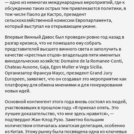
— одно из немногих международных мероприятий, где к
обсуждению таких острых тем привлекаются политики, в
том числе Паоло де Кастро, президент
сельскохозяйственной комиссии Европарламента,
который выступал на открывающем ужине.
Впервые Винный Давос был проведен ровно год назад в
разгар кризиса, что не помешало ему собрать
представителей высшего винного света и заполучить в
качестве «крестных отцов» владельцев пяти именитых
винодельческих хозяйств: Domaine de la Romanee-Conti,
Chateau Ausone, Gaja, Egon Muller и Vega Sicilia.
Организатор Франсуа Маусс, президент Grand Jury
Europeen, заявляет, что он создавал это мероприятие как
платформу для обмена мнениями и для генерирования
новых идей.
Основной контингент этого года вновь состоял из людей,
участвовавших в прошлом году. «Я приехал опять. Это
лучшее доказательство, что мне здесь нравится», —
подтвердил Жан-Клод Рузо. Заметно большим
количеством отличалась азиатская делегация, особенно
из Китая. Этому рынку была посвящена одна из ключевых