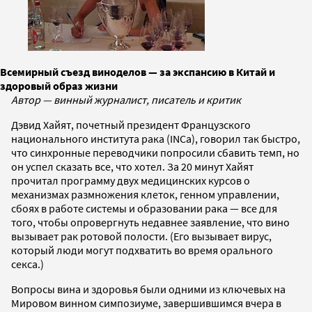
Всемирный съезд виноделов — за экспансию в Китай и
здоровый образ жизни
Автор — винный журналист, писатель и критик
Дэвид Хайят, почетный президент Французского
национального института рака (INCa), говорил так быстро,
что синхронные переводчики попросили сбавить темп, но
он успел сказать все, что хотел. За 20 минут Хайят
прочитал программу двух медицинских курсов о
механизмах размножения клеток, генном управлении,
сбоях в работе системы и образовании рака — все для
того, чтобы опровергнуть недавнее заявление, что вино
вызывает рак ротовой полости. (Его вызывает вирус,
который люди могут подхватить во время орального
секса.)
Вопросы вина и здоровья были одними из ключевых на
Мировом винном симпозиуме, завершившимся вчера в