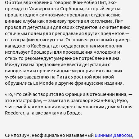
Об этом вдохновенно говорил Жан-Робер Пит, экс-
президент Университета Сорбонны, который еще на
прошлогоднем симпозиуме предлагал студенческие
винные клубы как прививку против алкоголизма. Пит
проводит дегустации для своих студентов и считает вино
отличным полем для преподавания других предметов —
от географии до искусства. Он привел успешный пример
канадского Квебека, где государственная монополия
использует брошюры для просвещения молодежи и
открыто рекомендует умеренное потребление вина.
Между тем на предложение ввести дегустации с
виноделами и прочие винные мероприятия в высших
учебных заведениях на Пита с яростной критикой
обрушились Le Monde и другие французские издания.
«То, что сейчас творится во Франции в отношении вина, —
это катастрофа», — заметил в разговоре Жан-Клод Рузо,
чья семейная компания владеет шампанским домом Louis
Roederer, а также замками в Бордо.
Симпозиум, неофициально называемый
Винным Давосом
,