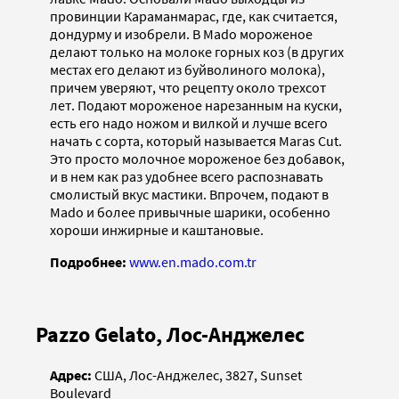
провинции Караманмарас, где, как считается,
дондурму и изобрели. В Mado мороженое
делают только на молоке горных коз (в других
местах его делают из буйволиного молока),
причем уверяют, что рецепту около трехсот
лет. Подают мороженое нарезанным на куски,
есть его надо ножом и вилкой и лучше всего
начать с сорта, который называется Maras Cut.
Это просто молочное мороженое без добавок,
и в нем как раз удобнее всего распознавать
смолистый вкус мастики. Впрочем, подают в
Mado и более привычные шарики, особенно
хороши инжирные и каштановые.
Подробнее:
www.en.mado.com.tr
Pazzo Gelato, Лос-Анджелес
Адрес:
США, Лос-Анджелес, 3827, Sunset
Boulevard