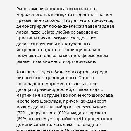
Рынок американского артизанального
мороженого так велик, что выделиться на нем
чрезвычайно сложно. Что для этого требуется,
демонстрирует лос-анджелесская авангардная
лавка Pazzo Gelato, любимое заведение
Кристины Риччи. Разумеется, здесь все
делается вручную и из натуральных
ингредиентов, которые принципиально
покупаются только на местном фермерском
рынке, по возможности органические.
А главное — здесь более ста сортов, и среди
них почти нет традиционных. Одного
шоколадного мороженого здесь около
двадцати разновидностей, от шоколада с
мартини или с грушей до копченого шоколада
и соленого шоколада, причем каждый сорт
можно сделать на выбор из венесуэльского
(72%) , перуанского (65%), мадагаскарского
(64%) и совсем уж горчайшего 91-процентного
доминиканского. Есть даже шоколадное
мороженое без сахара. Остальные сорта не