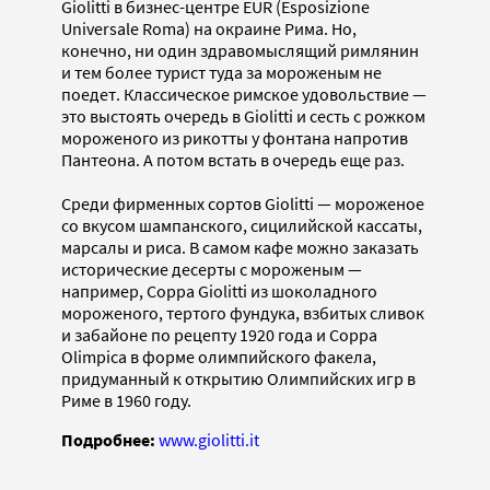
Giolitti в бизнес-центре EUR (Esposizione
Universale Roma) на окраине Рима. Но,
конечно, ни один здравомыслящий римлянин
и тем более турист туда за мороженым не
поедет. Классическое римское удовольствие —
это выстоять очередь в Giolitti и сесть с рожком
мороженого из рикотты у фонтана напротив
Пантеона. А потом встать в очередь еще раз.
Среди фирменных сортов Giolitti — мороженое
со вкусом шампанского, сицилийской кассаты,
марсалы и риса. В самом кафе можно заказать
исторические десерты с мороженым —
например, Coppa Giolitti из шоколадного
мороженого, тертого фундука, взбитых сливок
и забайоне по рецепту 1920 года и Coppa
Olimpica в форме олимпийского факела,
придуманный к открытию Олимпийских игр в
Риме в 1960 году.
Подробнее:
www.giolitti.it