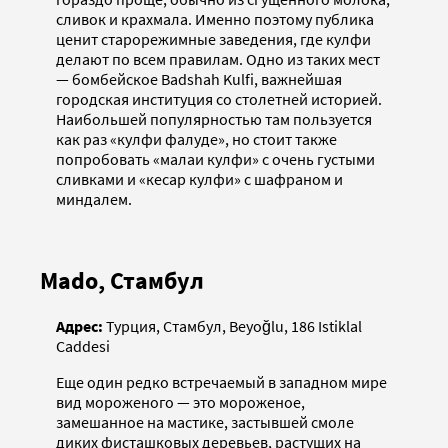
сливок и крахмала. Именно поэтому публика
ценит старорежимные заведения, где кулфи
делают по всем правилам. Одно из таких мест
— бомбейское Badshah Kulfi, важнейшая
городская институция со столетней историей.
Наибольшей популярностью там пользуется
как раз «кулфи фалуде», но стоит также
попробовать «малаи кулфи» с очень густыми
сливками и «кесар кулфи» с шафраном и
миндалем.
Mado, Стамбул
Адрес:
Турция, Стамбул, Beyoğlu, 186 Istiklal
Caddesi
Еще один редко встречаемый в западном мире
вид мороженого — это мороженое,
замешанное на мастике, застывшей смоле
диких фисташковых деревьев, растущих на