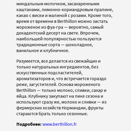
миндальным молочком, засахаренными
каштанами, лимонно-кориандровым пралине,
какао с виски и малиной с розами. Кроме того,
время от времени в Berthillon можно застать
мороженое из фуа-гра — вероятно, самый
декадентский десерт на свете. Впрочем,
наибольшей популярностью пользуются
традиционные сорта — шоколадное,
ванильное и клубничное.
Разумеется, все делается из свежайщих и
только натуральных ингредиентов, без
искусственных подсластителей,
ароматизаторов и, что встречается гораздо
реже, загустителей. Основа мороженого
Berthillon — только молоко, сливки, сахар и
яйца. Клубнику закупают на пике сезона и
используют сразу же, молоко и сливки — из
фермерских хозяйств Нормандии, фрукты
стараются брать только сезонные.
Подробнее:
www.berthillon.fr