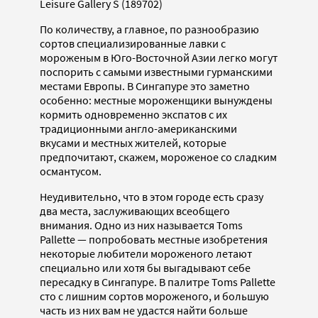
Leisure Gallery S (189702)
По количеству, а главное, по разнообразию
сортов специализированные лавки с
мороженым в Юго-Восточной Азии легко могут
поспорить с самыми известными гурманскими
местами Европы. В Сингапуре это заметно
особенно: местные мороженщики вынуждены
кормить одновременно экспатов с их
традиционными англо-американскими
вкусами и местных жителей, которые
предпочитают, скажем, мороженое со сладким
османтусом.
Неудивительно, что в этом городе есть сразу
два места, заслуживающих всеобщего
внимания. Одно из них называется Toms
Pallette — попробовать местные изобретения
некоторые любители мороженого летают
специально или хотя бы выгадывают себе
пересадку в Сингапуре. В палитре Toms Pallette
сто с лишним сортов мороженого, и большую
часть из них вам не удастся найти больше