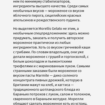
нем по минимуму стабилизаторов,
ингредиенты высшего качества. Среди самых
необычных вкусов — мороженое со вкусом
яблочного пирога, сицилийских красных
апельсинов и рождественского пудинга.
Но выделяется Morellis Gelato не этим, а
необычным спецпредложением: здесь можно
придумать, заказать и получить авторское
мороженое практически из любых
ингредиентов. Хоть со вкусом гречневой каши
с грибами. По словам владельцев, они уже
делали мороженое с грушей и горгонзолой, с
белым шоколадом и пьемонтскими
трюфелями и с маринованным луком. Самыми
странными заказами были мороженое со
вкусом пасты Marmite — дико соленого
концентрата пивных дрожжей, которую в
Британии мажут на хлеб, и хаггиса —
традиционного шотландского блюда из
бараньих потрохов с луком, салом и толокном,
сваренного в бараньем желудке. Морелли
обещают сделать мороженое хоть из устриц.