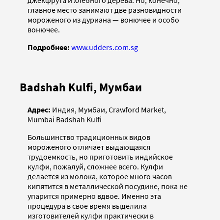
джекфрута и хлебного дерева. Но, конечно,
главное место занимают две разновидности
мороженого из дуриана — вонючее и особо
вонючее.
Подробнее:
www.udders.com.sg
Badshah Kulfi, Мумбаи
Адрес:
Индия, Мумбаи, Crawford Market,
Mumbai Badshah Kulfi
Большинство традиционных видов
мороженого отличает выдающаяся
трудоемкость, но приготовить индийское
кулфи, пожалуй, сложнее всего. Кулфи
делается из молока, которое много часов
кипятится в металлической посудине, пока не
упарится примерно вдвое. Именно эта
процедура в свое время выделила
изготовителей кулфи практически в