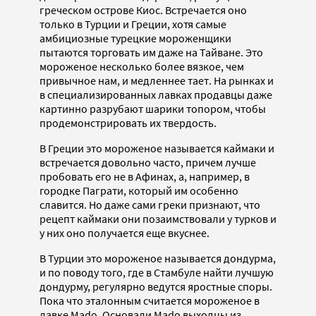
греческом острове Киос. Встречается оно
только в Турции и Греции, хотя самые
амбициозные турецкие мороженщики
пытаются торговать им даже на Тайване. Это
мороженое несколько более вязкое, чем
привычное нам, и медленнее тает. На рынках и
в специализированных лавках продавцы даже
картинно разрубают шарики топором, чтобы
продемонстрировать их твердость.
В Греции это мороженое называется каймаки и
встречается довольно часто, причем лучше
пробовать его не в Афинах, а, например, в
городке Паграти, который им особенно
славится. Но даже сами греки признают, что
рецепт каймаки они позаимствовали у турков и
у них оно получается еще вкуснее.
В Турции это мороженое называется дондурма,
и по поводу того, где в Стамбуле найти лучшую
дондурму, регулярно ведутся яростные споры.
Пока что эталонным считается мороженое в
лавке Mado. Основали Mado выходцы из