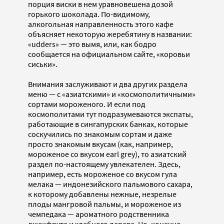
порция виски в нем уравновешена дозой
горького шоколада. По-видимому,
алкогольная направленность этого кафе
объясняет некоторую жеребятину в названии:
«udders» — это вымя, или, как бодро
сообщается на официальном сайте, «коровьи
сиськи».
Внимания заслуживают и два других раздела
меню — с «азиатскими» и «космополитичными»
сортами мороженого. И если под
космополитами тут подразумеваются экспаты,
работающие в сингапурских банках, которые
соскучились по знакомым сортам и даже
просто знакомым вкусам (как, например,
мороженое со вкусом earl grey), то азиатский
раздел по-настоящему увлекателен. Здесь,
например, есть мороженое со вкусом гула
мелака — индонезийского пальмового сахара,
к которому добавлены нежные, незрелые
плоды мангровой пальмы, и мороженое из
чемпедака — ароматного родственника