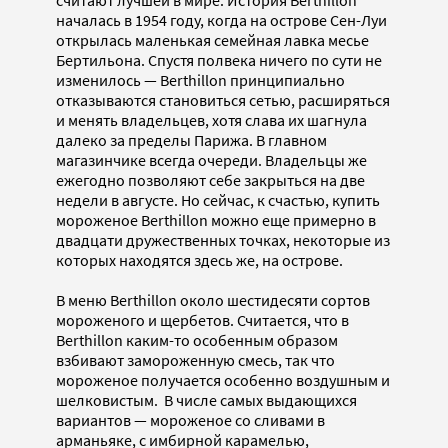
началась в 1954 году, когда на острове Сен-Луи
открылась маленькая семейная лавка месье
Бертильона. Спустя полвека ничего по сути не
изменилось — Berthillon принципиально
отказываются становиться сетью, расширяться
и менять владельцев, хотя слава их шагнула
далеко за пределы Парижа. В главном
магазинчике всегда очереди. Владельцы же
ежегодно позволяют себе закрыться на две
недели в августе. Но сейчас, к счастью, купить
мороженое Berthillon можно еще примерно в
двадцати дружественных точках, некоторые из
которых находятся здесь же, на острове.
В меню Berthillon около шестидесяти сортов
мороженого и щербетов. Считается, что в
Berthillon каким-то особенным образом
взбивают замороженную смесь, так что
мороженое получается особенно воздушным и
шелковистым. В числе самых выдающихся
вариантов — мороженое со сливами в
арманьяке, с имбирной карамелью,