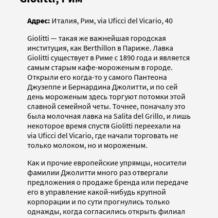
Адрес:
Италия, Рим, via Uficci del Vicario, 40
Giolitti — такая же важнейшая городская
институция, как Berthillon в Париже. Лавка
Giolitti существует в Риме с 1890 года и является
самым старым кафе-мороженым в городе.
Открыли его когда-то у самого Пантеона
Джузеппе и Бернардина Джолитти, и по сей
день мороженым здесь торгуют потомки этой
славной семейной четы. Точнее, поначалу это
была молочная лавка на Salita del Grillo, и лишь
некоторое время спустя Giolitti переехали на
via Uficci del Vicario, где начали торговать не
только молоком, но и мороженым.
Как и прочие европейские упрямцы, носители
фамилии Джолитти много раз отвергали
предложения о продаже бренда или передаче
его в управление какой-нибудь крупной
корпорации и по сути прогнулись только
однажды, когда согласились открыть филиал