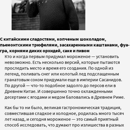
С китайскими сладостями, копченым шоколадом,
пьемонтскими трюфелями, засахаренными каштанами, фуа-
гра, корнями диких орхидей, саке и пивом
Кто и когда первым придумал мороженое — установить
невозможно. Есть несколько версий, которые пытаются
проследить место и время его создания. По одной из
легенд, поливать снег или колотый лед подслащенным
гранатовым соком придумали еще в империи Сасанидов.
По другой — что-то подобное задолго до персов ели в
Древнем Китае. И совершенно точно охлажденными
десертами с ягодами и медом баловались в Древнем Риме.
Как бы то ни было, великая гастрономическая традиция,
совместившая сладкое и холодное, родилась много тысяч
лет назад, и сегодня мороженое — это самый приятный
способ исследовать, что думают про излишества в разных