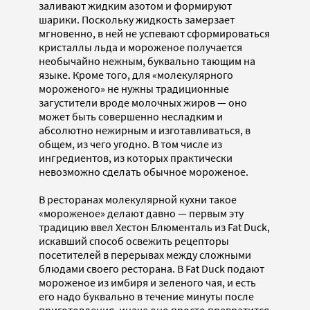
заливают жидким азотом и формируют
шарики. Поскольку жидкость замерзает
мгновенно, в ней не успевают сформироваться
кристаллы льда и мороженое получается
необычайно нежным, буквально тающим на
языке. Кроме того, для «молекулярного
мороженого» не нужны традиционные
загустители вроде молочных жиров — оно
может быть совершенно несладким и
абсолютно нежирным и изготавливаться, в
общем, из чего угодно. В том числе из
ингредиентов, из которых практически
невозможно сделать обычное мороженое.
В ресторанах молекулярной кухни такое
«мороженое» делают давно — первым эту
традицию ввел Хестон Блюменталь из Fat Duck,
искавший способ освежить рецепторы
посетителей в перерывах между сложными
блюдами своего ресторана. В Fat Duck подают
мороженое из имбиря и зеленого чая, и есть
его надо буквально в течение минуты после
приготовления, иначе оно просто превратится