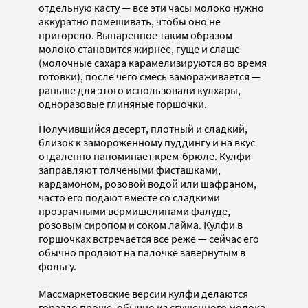
отдельную касту — все эти часы молоко нужно
аккуратно помешивать, чтобы оно не
пригорело. Выпаренное таким образом
молоко становится жирнее, гуще и слаще
(молочные сахара карамелизируются во время
готовки), после чего смесь замораживается —
раньше для этого использовали кулхары,
одноразовые глиняные горшочки.
Получившийся десерт, плотный и сладкий,
близок к замороженному пуддингу и на вкус
отдаленно напоминает крем-брюле. Кулфи
заправляют толчеными фисташками,
кардамоном, розовой водой или шафраном,
часто его подают вместе со сладкими
прозрачными вермишелинами фалуде,
розовым сиропом и соком лайма. Кулфи в
горшочках встречается все реже — сейчас его
обычно продают на палочке завернутым в
фольгу.
Массмаркетовские версии кулфи делаются
гораздо проще, обычно из сгущенного молока,