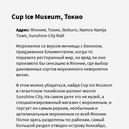
Cup Ice Museum, Токио
Адрес:
Япония, Токио, Ikeburo, Namco Namja
Town, Sunshine City Mall
Мороженое со вкусом яичницы с беконом,
придуманное Блюменталем, когда-то
поразило ресторанный мир, но вряд ли оно
произвело бы сенсацию в Японии, где выбор
диковинных сортов мороженого невероятно
велик.
В этом можно убедиться, найдя Cup Ice Museum
в гигантском токийском шопинг-молле
Sunshine City. На самом деле это не музей, а
специализированный магазин с мороженым, и
торгует он самым редким, необычным и
артизанальным мороженым со всей Японии.
Полки здесь разделены по районам, самый
большой раздел отведен острову Хоккайдо,