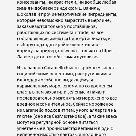
консерванты, ни красители, ни вообще любая
химия и добавки с индексом E. Ваниль,
шоколад и прочие экзотические ингредиенты,
которые невозможно вырастить в Берлине,
заказываются только у поставщиков,
работающих по системе fair trade, на все
составляющие имеются биосертификаты, к
выбору подходят крайне щепетильно —
корицу, например, покупают только на Шри-
Ланке, где она якобы самая духовитая.
Изначально Caramello было скромным кафе с
сицилийскими рецептами, раскрутившимся
благодаря особенно выдающемуся
карамельному мороженому, но со временем
власть в нем захватили зеленые и начали
последовательно изгонять из мороженого все
вредное и сомнительное. Сейчас мороженое
из Caramello подходит тем, у кого аллергия на
глютен (оно все безглютеновое), а также здесь
могут на регулярной основе питаться
угнетаемые в прочих местах веганы и люди с
непереносимостью лактозы и молочного