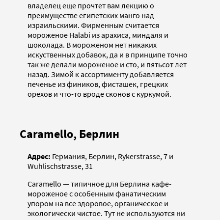
владелец еще прочтет вам лекцию о
преимуществе египетских манго над
израильскими. Фирменным считается
мороженое Halabi из арахиса, миндаля и
шоколада. В мороженом нет никаких
искуственных добавок, да и в принципе точно
так же делали мороженое и сто, и пятьсот лет
назад. Зимой к ассортименту добавляется
печенье из фиников, фисташек, грецких
орехов и что-то вроде сконов с куркумой.
Caramello, Берлин
Адрес:
Германия, Берлин, Rykerstrasse, 7 и
Wuhlischstrasse, 31
Caramello — типичное для Берлина кафе-
мороженое с особенным фанатическим
упором на все здоровое, органическое и
экологически чистое. Тут не используются ни