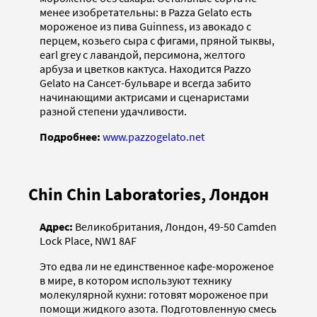
менее изобретательны: в Pazza Gelato есть
мороженое из пива Guinness, из авокадо с
перцем, козьего сыра с фигами, пряной тыквы,
earl grey с лавандой, персимона, желтого
арбуза и цветков кактуса. Находится Pazzo
Gelato на Сансет-бульваре и всегда забито
начинающими актрисами и сценаристами
разной степени удачливости.
Подробнее:
www.pazzogelato.net
Chin Chin Laboratories, Лондон
Адрес:
Великобритания, Лондон, 49-50 Camden
Lock Place, NW1 8AF
Это едва ли не единственное кафе-мороженое
в мире, в котором используют технику
молекулярной кухни: готовят мороженое при
помощи жидкого азота. Подготовленную смесь