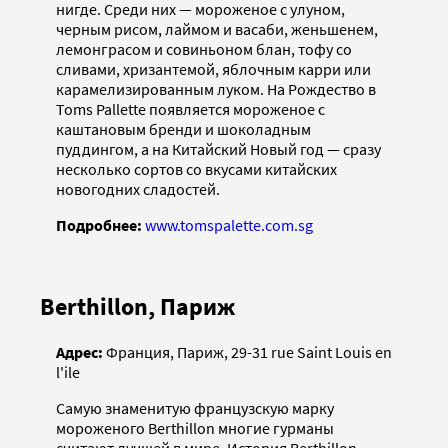
нигде. Среди них — мороженое с улуном,
черным рисом, лаймом и васаби, женьшенем,
лемонграсом и совиньоном блан, тофу со
сливами, хризантемой, яблочным карри или
карамелизированным луком. На Рождество в
Toms Pallette появляется мороженое с
каштановым бренди и шоколадным
пуддингом, а на Китайский Новый год — сразу
несколько сортов со вкусами китайских
новогодних сладостей.
Подробнее:
www.tomspalette.com.sg
Berthillon, Париж
Адрес:
Франция, Париж, 29-31 rue Saint Louis en
l'ile
Самую знаменитую французскую марку
мороженого Berthillon многие гурманы
считают лучшей в мире. История Berthillon