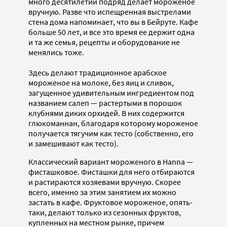
много десятилетий подряд делает мороженое
вручную. Разве что испещренная выстрелами
стена дома напоминает, что вы в Бейруте. Кафе
больше 50 лет, и все это время ее держит одна
и та же семья, рецепты и оборудование не
менялись тоже.
Здесь делают традиционное арабское
мороженое на молоке, без яиц и сливок,
загущенное удивительным ингредиентом под
названием салеп — растертыми в порошок
клубнями диких орхидей. В них содержится
глюкоманнан, благодаря которому мороженое
получается тягучим как тесто (собственно, его
и замешивают как тесто).
Классический вариант мороженого в Hanna —
фисташковое. Фисташки для него отбираются
и растираются хозяевами вручную. Скорее
всего, именно за этим занятием их можно
застать в кафе. Фруктовое мороженое, опять-
таки, делают только из сезонных фруктов,
купленных на местном рынке, причем