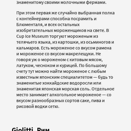
знаменитому своими молочными фермами.
При этом первая же случайно выбранная полка
с контейнерами способна посрамить и
Блюменталя, и всех остальных
изобретательных мороженщиков на свете. В
Cup Ice Museum торгуют мороженым из
телячьего языка, из картошки, из осьминогов и
кальмаров. Есть мороженое со вкусом рамена
и мороженое со вкусом макрелещуки. Не
говоря уж о мороженом с китовым мясом,
латуком, чесноком и курицей. По большому
счету тут можно найти мороженое с любым
известным японским специалитетом — будь то
знаменитые хоккайдские водоросли или
знаменитая японская морская соль. Отдельное
место занимает алкогольное мороженое — со
вкусом разнообразных сортов саке, пива и
рисовой водки сетю.
Giolitti, Рим