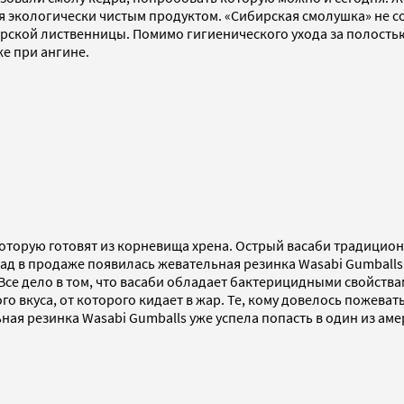
я экологически чистым продуктом. «Сибирская смолушка» не с
бирской лиственницы. Помимо гигиенического ухода за полост
же при ангине.
оторую готовят из корневища хрена. Острый васаби традицион
назад в продаже появилась жевательная резинка Wasabi Gumbal
е дело в том, что васаби обладает бактерицидными свойствам
 вкуса, от которого кидает в жар. Те, кому довелось пожеват
ая резинка Wasabi Gumballs уже успела попасть в один из аме