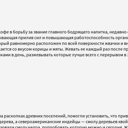
 кофе в борьбу за звание главного бодрящего напитка, недавн
зывающая прилив сил и повышающая работоспособность органи
торый равномерно расположен по всей поверхности жвачки и вн
скается со вкусом корицы и мяты. Жевать ее каждый раз после 
ами в день, разжевывать которые лучше всего с перерывом в 3
 раскопках древних поселений, помогли установить, что прив
дерева, а североамериканские индейцы — смолу деревьев хвой
ьзовали смолу кедра, попробовать которую можно и сегодня. Ж