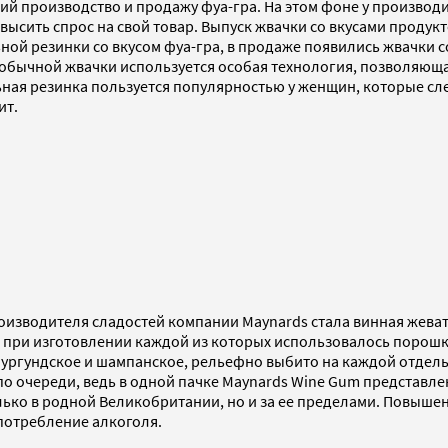
щий производство и продажу фуа-гра. На этом фоне у произво
высить спрос на свой товар. Выпуск жвачки со вкусами продук
ой резинки со вкусом фуа-гра, в продаже появились жвачки со
 необычной жвачки используется особая технология, позволяю
ная резинка пользуется популярностью у женщин, которые сле
ит.
оизводителя сладостей компании Maynards стала винная жева
, при изготовлении каждой из которых использовалось порошк
 бургундское и шампанское, рельефно выбито на каждой отдел
 по очереди, ведь в одной пачке Maynards Wine Gum представл
олько в родной Великобритании, но и за ее пределами. Повыш
употребление алкоголя.