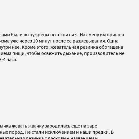
о сами были вынуждены потесниться. На смену им пришла
зма уже через 10 минут после ее разжевывания. Одна
утри нее. Кроме этого, жевательная резинка обогащена
приема пищи, чтобы освежить дыхание, производитель не
-4 часа.
ычка жевать жвачку зародилась еще на заре
ных пород. Не стали исключением и наши предки. В
евательная резинка с ласковым названием и