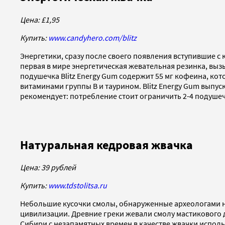
Цена: £1,95
Купить:
www.candyhero.com/blitz
Энергетики, сразу после своего появления вступившие с
первая в мире энергетическая жевательная резинка, вы
подушечка Blitz Energy Gum содержит 55 мг кофеина, ко
витаминами группы В и таурином. Blitz Energy Gum выпу
рекомендует: потребление стоит ограничить 2-4 подушечк
Натуральная кедровая жвачка
Цена: 39 рублей
Купить:
www.tdstolitsa.ru
Небольшие кусочки смолы, обнаруженные археологами на
цивилизации. Древние греки жевали смолу мастикового 
Сибири с незапамятных времен в качестве жвачки испол