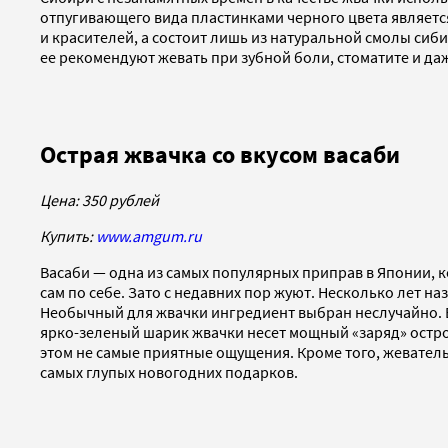
отпугивающего вида пластинками черного цвета являетс
и красителей, а состоит лишь из натуральной смолы си
ее рекомендуют жевать при зубной боли, стоматите и да
Острая жвачка со вкусом васаби
Цена: 350 рублей
Купить:
www.amgum.ru
Васаби — одна из самых популярных приправ в Японии, к
сам по себе. Зато с недавних пор жуют. Несколько лет 
Необычный для жвачки ингредиент выбран неслучайно. Вс
ярко-зеленый шарик жвачки несет мощный «заряд» острого
этом не самые приятные ощущения. Кроме того, жевательн
самых глупых новогодних подарков.