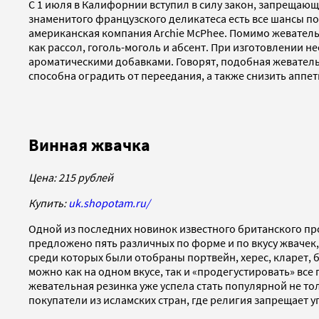
С 1 июля в Калифорнии вступил в силу закон, запрещаю
знаменитого французского деликатеса есть все шансы по
американская компания Archie McPhee. Помимо жевательн
как рассол, гоголь-моголь и абсент. При изготовлении
ароматическими добавками. Говорят, подобная жеватель
способна оградить от переедания, а также снизить аппет
Винная жвачка
Цена: 215 рублей
Купить
:
uk.shopotam.ru/
Одной из последних новинок известного британского пр
предложено пять различных по форме и по вкусу жвачек
среди которых были отобраны портвейн, херес, кларет,
можно как на одном вкусе, так и «продегустировать» все
жевательная резинка уже успела стать популярной не т
покупатели из исламских стран, где религия запрещает 