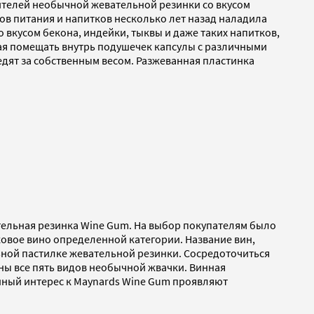
дителей необычной жевательной резинки со вкусом
тов питания и напитков несколько лет назад наладила
 вкусом бекона, индейки, тыквы и даже таких напитков,
щая помещать внутрь подушечек капсулы с различными
дят за собственным весом. Разжеванная пластинка
тельная резинка Wine Gum. На выбор покупателям было
овое вино определенной категории. Название вин,
ьной пастилке жевательной резинки. Сосредоточиться
ены все пять видов необычной жвачки. Винная
енный интерес к Maynards Wine Gum проявляют