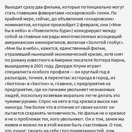
Выходят сразу два фильма, которые потенциально могут
стать главными фаворитами «оскаровской» гонки. По
крайней мере, сейчас, до объявления «оскаровских»
номинантов, которое произойдет 2 февраля, они («Мне
бы в небо» и «Повелитель бури») конкурируют между
собой за главные награды многочисленных ассоциаций
американских кинокритиков, включая «Золотой глобус».
«Мне бы в небо», кажется, единственный фильм,
отразивший нынешний экономический кризис, хотя снят
по роману известного в Америке писателя Уолтера Кирна,
вышедшему в 2001 году. Джордж Клуни играет
специалиста особого профиля — он круглый год в
разъездах, точнее, в перелетах: из города в город, из
«Хилтона» в «Хилтон» и, главное, с предприятия на
предприятие, где он пачками увольняет незнакомых
людей, поскольку хозяевам морально легче делать это
чужими руками. Спрос на него в год кризиса высок как
никогда. Тем более что в отличие от своих коллег он
пытается сохранять человечность. Но фильм не о кризисе
и не о проблемах тех, кого увольняют. Он о том, зачем мы
живем и можно ли в этой жизни быть счастливым. О том,
что лучше: тащить на себе груз привязанностей, дом,