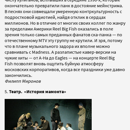
окончательно превратили панк в достояние мейнстрима.
В песнях они совмещали умеренную контркультурность с
подростковой идиотией, найдя отклик в сердцах
миллионов. Но в отличие от многих своих коллег по жанру
за пределами Америки Reel Big Fish оказались в поле
зрения только самых преданных фанатов ска-панка — по
отечественному MTV эту группу не крутили. И зря, потому
что в плане музыкального задора их вполне можно
сравнивать с Madness. А разлапистые кавер-версии на
чужие хиты — от A-Ha до Eagles — на концерте Reel Big
Fish позволят вновь ощутить буйную атмосферу
московских корпоративов, когда все праздники уже давно
закончились.
Филипп Миронов
5.
Театр. «История мамонта»