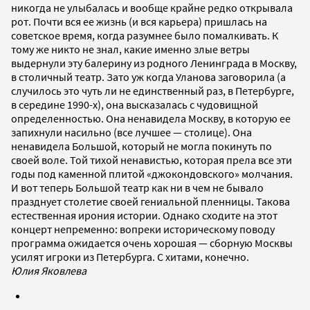
никогда не улыбалась и вообще крайне редко открывала
рот. Почти вся ее жизнь (и вся карьера) пришлась на
советское время, когда разумнее было помалкивать. К
тому же никто не знал, какие именно злые ветры
выдернули эту балерину из родного Ленинграда в Москву,
в столичный театр. Зато уж когда Уланова заговорила (а
случилось это чуть ли не единственный раз, в Петербурге,
в середине 1990-х), она высказалась с чудовищной
определенностью. Она ненавидела Москву, в которую ее
запихнули насильно (все лучшее — столице). Она
ненавидела Большой, который не могла покинуть по
своей воле. Той тихой ненавистью, которая прела все эти
годы под каменной плитой «джокондовского» молчания.
И вот теперь Большой театр как ни в чем не бывало
празднует столетие своей гениальной пленницы. Такова
естественная ирония истории. Однако сходите на этот
концерт непременно: вопреки историческому поводу
программа ожидается очень хорошая — сборную Москвы
усилят игроки из Петербурга. С хитами, конечно.
Юлия Яковлева