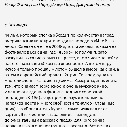
Рейф Файнс, Гай Пирс, Дэвид Морз, Джереми Реннер
с 14 января
Фильм, который слегка обходит по количеству наград
американских кинокритиков даже комедию «Мне бы в
небо». Сделан он еще в 2008-м, тогда же был показан на
фестивале в Венеции, где «львов» не получил, зато
заслужил высокие отзывы в прессе, в том числе нашей: у
нас его называли «Скрытая опасность». А потом вдруг
исчез и только прошлым летом вышел в американский, а
затем и европейский прокат. Кэтрин Бигелоу, одна из
многочисленных экс-жен Джеймса Кэмерона, знаменита
тем, что снимает не женское, а очень мужское кино.
Именно она сделала фильм о подвиге советской
подлодки «К-19» (а еще прежде изумительный по
напряженности и многослойности триллер «Странные
дни»). Но «Повелитель бури» — самая мужская из ее
картин. Это жесткий, старающийся выглядеть
документальным рассказ о людях, для кого война —
наркотик, хотя они постоянно — реально, без всяких