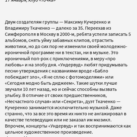
Двум создателям группы — Максиму Кучеренко и
Владимиру Ткаченко — далеко за 35. Переехав из
Симферополя в Москву в 2000-м, ребята успели записать 5
альбомов, снять уйму забавных клипов, отрастить
животики, но до сих пор не изменили своей молодежно-
ироничной программе ни в текстах, ни в музыке. Это
ироничный поп-рок с приключениями, в меру «про
любовь» и на злобу дня. «Ундервуд» любят придумывать
песни-утверждения с названиями вроде «Бабло
побеждает зло», «Я не сплю с фотомоделями» или
«Сегодня модно быть диджеем». Такие шутки лучше
звучали 10 лет назад, но и сейчас способны вызвать
улыбку. В отличие от своих предшественников,
«Несчастного случая» или «Секрета», дуэт Ткаченко —
Кучеренко занимается исключительно музыкой. Даже
странно, что за все это время их никто не ангажировал в
качестве телеведущих или не заказал им мюзикл.
Впрочем, концерты «Ундервуд» и так воспринимаются как
цельное художественное произведение.