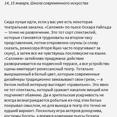
14, 15 января, Школа современного искусства
Сюда лучше идти, если у вас уже есть некоторая
театральная закалка. «Саломея» по пьесе Оскара Уайльда
— точно не развлечение. Это тот сорт спектаклей,
которые становятся трудноваты на втором часу
представления, потом откровенно скучны (к слову
сказать, режиссера Игоря Яцко часто поругивают за
скуку), а затем все же чувствуешь послевкусие на языке.
«Саломея» затейливо придумана: действие
разворачивается на подвесной террасе, а все устройство
сцены имитирует ренессансный театр. Тотально
выкрашенный в белый цвет, которым современные
дизайнеры традиционно замазывают свои грехи, — в
белом любой интерьер выглядит «правильно». Это явно
не тот спектакль, который сражает накалом эмоций или
подчиняет обаянию. Да и зрительская усидчивость не
всегда вознаграждается добытым из-под этих белых
покрывал смыслом, но для выхода в театр это точно не
худший вариант. Поскольку игра актеров доходчива,
костюмы богаты, а время в компании пьесы Оскара