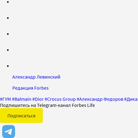
Александр Левинский
Редакция Forbes
#
ГУМ
#
Balmain
#
Dior
#
Crocus Group
#
Александр Федоров
#
Дика
Подпишитесь на Telegram-канал Forbes Life
Подписаться