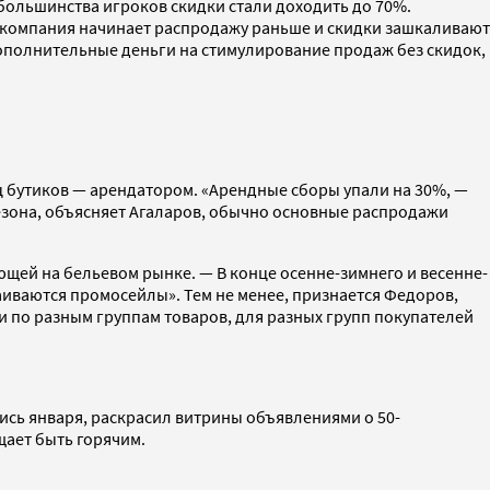
у большинства игроков скидки стали доходить до 70%.
ли компания начинает распродажу раньше и скидки зашкаливают
 дополнительные деньги на стимулирование продаж без скидок,
ец бутиков — арендатором. «Арендные сборы упали на 30%, —
сезона, объясняет Агаларов, обычно основные распродажи
ющей на бельевом рынке. — В конце осенне-зимнего и весенне-
раиваются промосейлы». Тем не менее, признается Федоров,
и по разным группам товаров, для разных групп покупателей
шись января, раскрасил витрины объявлениями о 50-
ещает быть горячим.