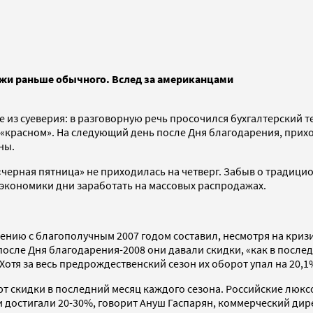
жи раньше обычного. Вслед за американцами
з суеверия: в разговорную речь просочился бухгалтерский те
 в «красном». На следующий день после Дня благодарения, при
ны.
ерная пятница» не приходилась на четверг. Забыв о традици
 экономики дни заработать на массовых распродажах.
нению с благополучным 2007 годом составил, несмотря на кри
осле Дня благодарения-2008 они давали скидки, «как в послед
отя за весь предрождественский сезон их оборот упал на 20,1
скидки в последний месяц каждого сезона. Российские люксов
 достигали 20-30%, говорит Ануш Гаспарян, коммерческий дире