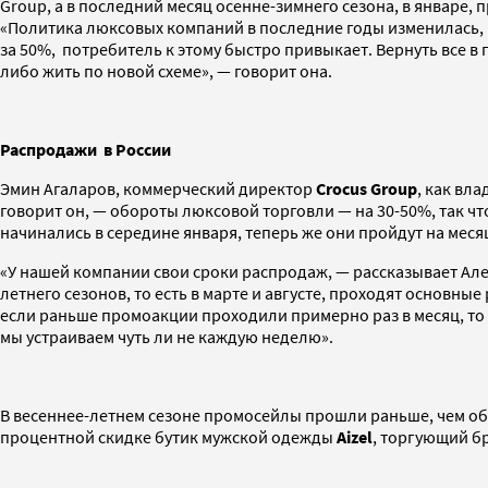
Group, а в последний месяц осенне-зимнего сезона, в январе,
«Политика люксовых компаний в последние годы изменилась, и
за 50%, потребитель к этому быстро привыкает. Вернуть все 
либо жить по новой схеме», — говорит она.
Распродажи в России
Эмин Агаларов, коммерческий директор
Crocus Group
, как вл
говорит он, — обороты люксовой торговли — на 30-50%, так чт
начинались в середине января, теперь же они пройдут на меся
«У нашей компании свои сроки распродаж, — рассказывает А
летнего сезонов, то есть в марте и августе, проходят основн
если раньше промоакции проходили примерно раз в месяц, то 
мы устраиваем чуть ли не каждую неделю».
В весеннее-летнем сезоне промосейлы прошли раньше, чем об
процентной скидке бутик мужской одежды
Aizel
, торгующий бр