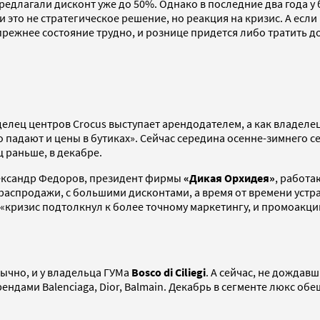
 предлагали дисконт уже до 50%. Однако в последние два года 
 это не стратегическое решение, но реакция на кризис. А ес
в прежнее состояние трудно, и рознице придется либо тратить
аделец центров Сrocus выступает арендодателем, а как владел
о падают и цены в бутиках». Сейчас середина осенне-зимнего 
ц раньше, в декабре.
лександр Федоров, президент фирмы
«Дикая Орхидея»
, работа
ые распродажи, с большими дисконтами, а время от времени уст
«кризис подтолкнул к более точному маркетингу, и промоакци
ычно, и у владельца ГУМа
Bosco di Ciliegi
. А сейчас, не дождав
ендами Balenciaga, Dior, Balmain. Декабрь в сегменте люкс об