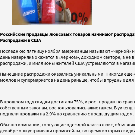
Российские продавцы люксовых товаров начинают распрода
Распродажи в США
Последнюю пятницу ноября американцы называют «черной» не и
день наверняка окажется в «черном», доходном секторе, а не
распродажи, и миллионы жителей США устремляются в магази
Нынешние распродажи оказались уникальными. Никогда еще «ч
моллов и супермаркетов на день раньше, чтобы в трудные для
В прошлом году скидки достигали 75%, и рост продаж по срав
собственным законам, воспользовались ажиотажем. В уикенд п
подняли продажи на 2,9% по сравнению с предыдущим годом. Х
Обычно компании, торгующие одеждой класса люкс, объявляют 
декабре они устраивали промосейлы, во время которых скидки