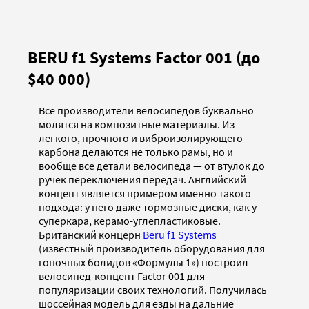
BERU f1 Systems Factor 001 (до
$40 000)
Все производители велосипедов буквально
молятся на композитные материалы. Из
легкого, прочного и виброизолирующего
карбона делаются не только рамы, но и
вообще все детали велосипеда — от втулок до
ручек переключения передач. Английский
концепт является примером именно такого
подхода: у него даже тормозные диски, как у
суперкара, керамо-углепластиковые.
Британский концерн
Beru f1 Systems
(известный производитель оборудования для
гоночных болидов «Формулы 1») построил
велосипед-концепт Factor 001 для
популяризации своих технологий. Получилась
шоссейная модель для езды на дальние