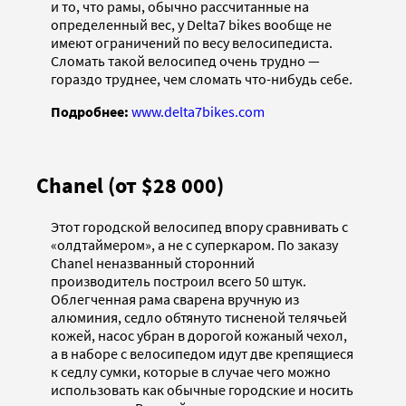
и то, что рамы, обычно рассчитанные на
определенный вес, у Delta7 bikes вообще не
имеют ограничений по весу велосипедиста.
Сломать такой велосипед очень трудно —
гораздо труднее, чем сломать что-нибудь себе.
Подробнее:
www.delta7bikes.com
Chanel (от $28 000)
Этот городской велосипед впору сравнивать с
«олдтаймером», а не с суперкаром. По заказу
Chanel неназванный сторонний
производитель построил всего 50 штук.
Облегченная рама сварена вручную из
алюминия, седло обтянуто тисненой телячьей
кожей, насос убран в дорогой кожаный чехол,
а в наборе с велосипедом идут две крепящиеся
к седлу сумки, которые в случае чего можно
использовать как обычные городские и носить