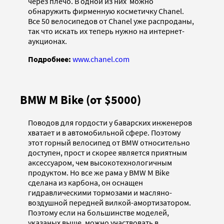
через плечо. В одной из них можно
обнаружить фирменную косметичку Chanel.
Все 50 велосипедов от Chanel уже распроданы,
так что искать их теперь нужно на интернет-
аукционах.
Подробнее:
www.chanel.com
BMW M Bike (от $5000)
Поводов для гордости у баварских инженеров
хватает и в автомобильной сфере. Поэтому
этот горный велосипед от BMW относительно
доступен, прост и скорее является приятным
аксессуаром, чем высокотехнологичным
продуктом. Но все же рама у BMW M Bike
сделана из карбона, он оснащен
гидравлическими тормозами и масляно-
воздушной передней вилкой-амортизатором.
Поэтому если на большинстве моделей,
указаных выше, можно участвовать в