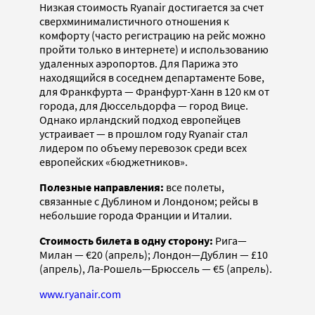
Низкая стоимость Ryanair достигается за счет
сверхминималистичного отношения к
комфорту (часто регистрацию на рейс можно
пройти только в интернете) и использованию
удаленных аэропортов. Для Парижа это
находящийся в соседнем департаменте Бове,
для Франкфурта — Франфурт-Ханн в 120 км от
города, для Дюссельдорфа — город Вице.
Однако ирландский подход европейцев
устраивает — в прошлом году Ryanair стал
лидером по объему перевозок среди всех
европейских «бюджетников».
Полезные направления:
все полеты,
связанные с Дублином и Лондоном; рейсы в
небольшие города Франции и Италии.
Стоимость билета в одну сторону:
Рига—
Милан — €20 (апрель); Лондон—Дублин — £10
(апрель), Ла-Рошель—Брюссель — €5 (апрель).
www.ryanair.com