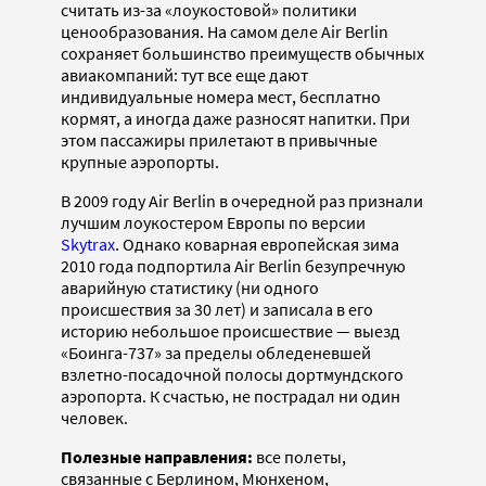
считать из-за «лоукостовой» политики
ценообразования. На самом деле Air Berlin
сохраняет большинство преимуществ обычных
авиакомпаний: тут все еще дают
индивидуальные номера мест, бесплатно
кормят, а иногда даже разносят напитки. При
этом пассажиры прилетают в привычные
крупные аэропорты.
В 2009 году Air Berlin в очередной раз признали
лучшим лоукостером Европы по версии
Skytrax
. Однако коварная европейская зима
2010 года подпортила Air Berlin безупречную
аварийную статистику (ни одного
происшествия за 30 лет) и записала в его
историю небольшое происшествие — выезд
«Боинга-737» за пределы обледеневшей
взлетно-посадочной полосы дортмундского
аэропорта. К счастью, не пострадал ни один
человек.
Полезные направления:
все полеты,
связанные с Берлином, Мюнхеном,