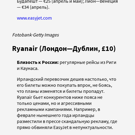
Будапешт — €25 (апрель и май); Лион—Венеция
— €34 (апрель).
www.easyjet.com
Fotobank
·
Getty Images
Ryanair (Лондон—Дублин, £10)
Близость к России:
регулярные рейсы из Риги
и Каунаса.
Ирландский перевозчик дешев настолько, что
его билеты можно покупать впрок, не боясь,
что планы изменятся и билеты пропадут.
Ryanair бьет конкурентов ниже пояса не
только ценами, но и агрессивными
рекламными кампаниями. Например, в
феврале нынешнего года ирландцы
разместили в прессе скандальную рекламу, где
прямо обвиняли EasyJet в непунктуальности.