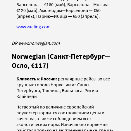
Барселона — €160 (май), Барселона—Москва —
€120 (май); Амстердам—Барселона — €50
(апрель), Париж—Ибица — €50 (апрель).
www.vueling.com
DR
·
www.norwegian.com
Norwegian (Санкт-Петербург—
Осло, €117)
Близость к России:
регулярные рейсы во все
крупные города Норвегии из Санкт-
Петербурга, Таллина, Вильнюса, Риги и
Клайпеды.
Четвертый по величине европейский
лоукостер гордится соотношением цены и
качества, а также соблюдением всех
экологических норм. Изначально норвежцы
работали только на внутреннем рынке, где из-