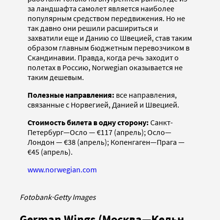
за ландшафта самолет является наиболее
популярным средством передвижения. Но не
так давно они решили расшириться и
захватили еще и Данию со Швецией, став таким
образом главным бюджетным перевозчиком в
Скандинавии. Правда, когда речь заходит о
полетах в Россию, Norwegian оказывается не
таким дешевым.
Полезные направления:
все направления,
связанные с Норвегией, Данией и Швецией.
Стоимость билета в одну сторону:
Санкт-
Петербург—Осло — €117 (апрель); Осло—
Лондон — €38 (апрель); Копенгаген—Прага —
€45 (апрель).
www.norwegian.com
Fotobank
·
Getty Images
German Wings (Москва—Кельн,