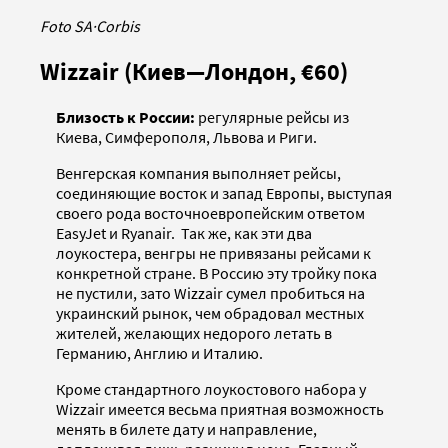
Foto SA
·
Corbis
Wizzair (Киев—Лондон, €60)
Близость к России:
регулярные рейсы из
Киева, Симферополя, Львова и Риги.
Венгерская компания выполняет рейсы,
соединяющие восток и запад Европы, выступая
своего рода восточноевропейским ответом
EasyJet и Ryanair. Так же, как эти два
лоукостера, венгры не привязаны рейсами к
конкретной стране. В Россию эту тройку пока
не пустили, зато Wizzair сумел пробиться на
украинский рынок, чем обрадовал местных
жителей, желающих недорого летать в
Германию, Англию и Италию.
Кроме стандартного лоукостового набора у
Wizzair имеется весьма приятная возможность
менять в билете дату и направление,