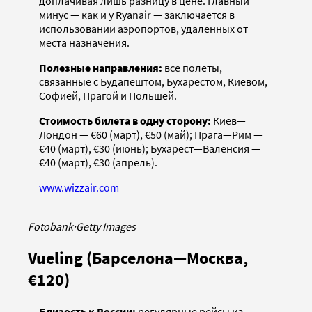
доплачивая лишь разницу в цене. Главный
минус — как и у Ryanair — заключается в
использовании аэропортов, удаленных от
места назначения.
Полезные направления:
все полеты,
связанные с Будапештом, Бухарестом, Киевом,
Софией, Прагой и Польшей.
Стоимость билета в одну сторону:
Киев—
Лондон — €60 (март), €50 (май); Прага—Рим —
€40 (март), €30 (июнь); Бухарест—Валенсия —
€40 (март), €30 (апрель).
www.wizzair.com
Fotobank
·
Getty Images
Vueling (Барселона—Москва,
€120)
Близость к России:
регулярные рейсы из