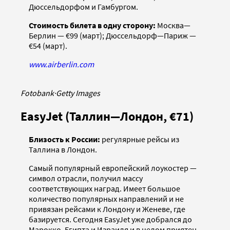
Дюссельдорфом и Гамбургом.
Стоимость билета в одну сторону:
Москва—
Берлин — €99 (март); Дюссельдорф—Париж —
€54 (март).
www.airberlin.com
Fotobank
·
Getty Images
EasyJet (Таллин—Лондон, €71)
Близость к России:
регулярные рейсы из
Таллина в Лондон.
Самый популярный европейский лоукостер —
символ отрасли, получил массу
соответствующих наград. Имеет большое
количество популярных направлений и не
привязан рейсами к Лондону и Женеве, где
базируется. Сегодня EasyJet уже добрался до
Марокко, Египта и Израиля и в целом приятен