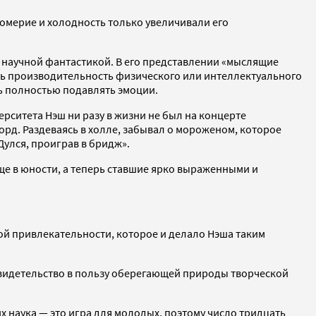
омерие и холодность только увеличивали его
 научной фантастикой. В его представлении «мыслящие
ть производительность физического или интеллектуального
ь полностью подавлять эмоции.
ерситета Нэш ни разу в жизни не был на концерте
орд. Раздеваясь в холле, забывал о мороженом, которое
Дулся, проиграв в бридж».
ще в юности, а теперь ставшие ярко выраженными и
ной привлекательности, которое и делало Нэша таким
свидетельство в пользу оберегающей природы творческой
их наука — это игра для молодых, поэтому число тридцать