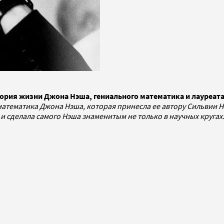
стория жизни Джона Нэша, гениального математика и лауреат
математика Джона Нэша, которая принесла ее автору Сильвии 
и сделала самого Нэша знаменитым не только в научных кругах