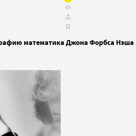
графию математика Джона Форбса Нэша