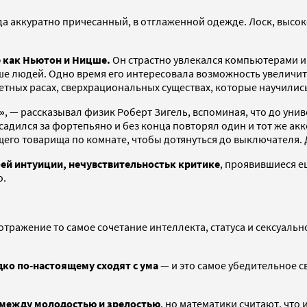
да аккуратно причесанный, в отглаженной одежде. Лоск, высок
 как Ньютон и Ницше.
Он страстно увлекался компьютерами и
ше людей. Одно время его интересовала возможность увеличи
етных расах, сверхрациональных существах, которые научилис
»
, — рассказывал физик Роберт Зигель, вспоминая, что до унив
садился за фортепьяно и без конца повторял один и тот же акк
его товарища по комнате, чтобы дотянуться до выключателя. 
оей интуиции, нечувствительностьк критике
, проявившиеся е
о.
 отражение то самое сочетание интеллекта, статуса и сексуаль
ко по-настоящему сходят с ума
— и это самое убедительное 
 между молодостью и зрелостью
, но математики считают, что 