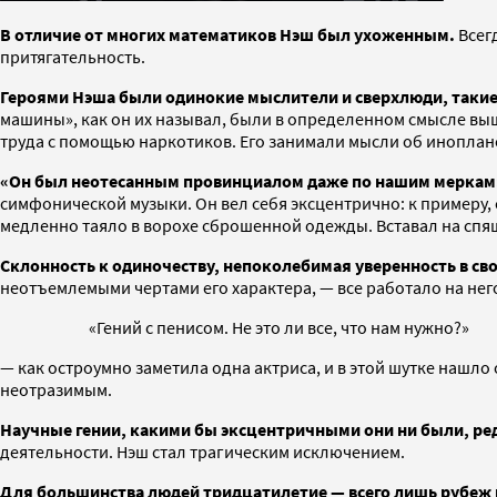
В отличие от многих математиков Нэш был ухоженным.
Всег
притягательность.
Героями Нэша были одинокие мыслители и сверхлюди, такие
машины», как он их называл, были в определенном смысле вы
труда с помощью наркотиков. Его занимали мысли об иноплан
«Он был неотесанным провинциалом даже по нашим меркам
симфонической музыки. Он вел себя эксцентрично: к примеру, 
медленно таяло в ворохе сброшенной одежды. Вставал на спящ
Склонность к одиночеству, непоколебимая уверенность в св
неотъемлемыми чертами его характера, — все работало на нег
«Гений с пенисом. Не это ли все, что нам нужно?»
— как остроумно заметила одна актриса, и в этой шутке нашло
неотразимым.
Научные гении, какими бы эксцентричными они ни были, ред
деятельности. Нэш стал трагическим исключением.
Для большинства людей тридцатилетие — всего лишь рубеж