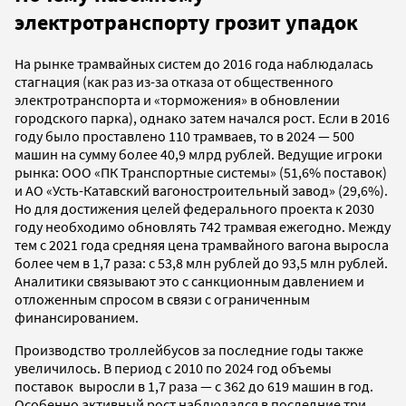
электротранспорту грозит упадок
На рынке трамвайных систем до 2016 года наблюдалась
стагнация (как раз из-за отказа от общественного
электротранспорта и «торможения» в обновлении
городского парка), однако затем начался рост. Если в 2016
году было проставлено 110 трамваев, то в 2024 — 500
машин на сумму более 40,9 млрд рублей. Ведущие игроки
рынка: ООО «ПК Транспортные системы» (51,6% поставок)
и АО «Усть-Катавский вагоностроительный завод» (29,6%).
Но для достижения целей федерального проекта к 2030
году необходимо обновлять 742 трамвая ежегодно. Между
тем с 2021 года средняя цена трамвайного вагона выросла
более чем в 1,7 раза: с 53,8 млн рублей до 93,5 млн рублей.
Аналитики связывают это с санкционным давлением и
отложенным спросом в связи с ограниченным
финансированием.
Производство троллейбусов за последние годы также
увеличилось. В период с 2010 по 2024 год объемы
поставок выросли в 1,7 раза — с 362 до 619 машин в год.
Особенно активный рост наблюдался в последние три