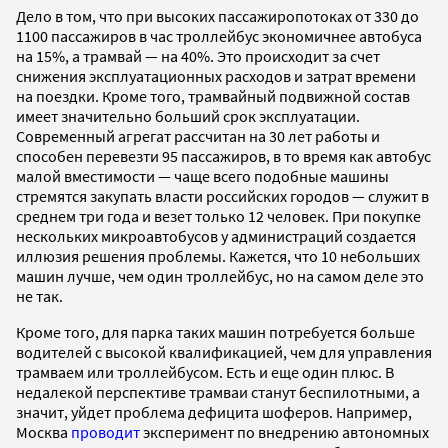
Дело в том, что при высоких пассажиропотоках от 330 до
1100 пассажиров в час троллейбус экономичнее автобуса
на 15%, а трамвай — на 40%. Это происходит за счет
снижения эксплуатационных расходов и затрат времени
на поездки. Кроме того, трамвайный подвижной состав
имеет значительно больший срок эксплуатации.
Современный агрегат рассчитан на 30 лет работы и
способен перевезти 95 пассажиров, в то время как автобус
малой вместимости — чаще всего подобные машины
стремятся закупать власти российских городов — служит в
среднем три года и везет только 12 человек. При покупке
нескольких микроавтобусов у администраций создается
иллюзия решения проблемы. Кажется, что 10 небольших
машин лучше, чем один троллейбус, но на самом деле это
не так.
Кроме того, для парка таких машин потребуется больше
водителей с высокой квалификацией, чем для управления
трамваем или троллейбусом. Есть и еще один плюс. В
недалекой перспективе трамваи станут беспилотными, а
значит, уйдет проблема дефицита шоферов. Например,
Москва
проводит
эксперимент по внедрению автономных