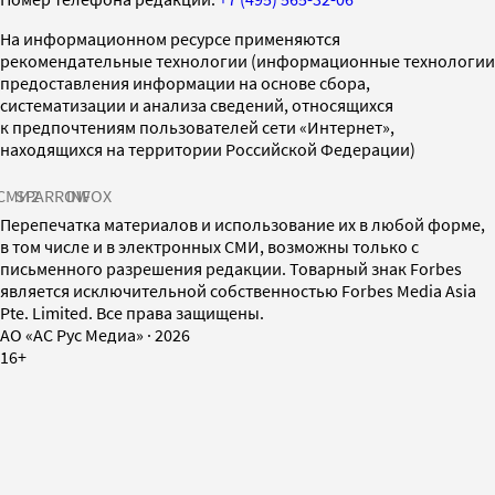
На информационном ресурсе применяются
рекомендательные технологии (информационные технологии
предоставления информации на основе сбора,
систематизации и анализа сведений, относящихся
к предпочтениям пользователей сети «Интернет»,
находящихся на территории Российской Федерации)
СМИ2
SPARROW
INFOX
Перепечатка материалов и использование их в любой форме,
в том числе и в электронных СМИ, возможны только с
письменного разрешения редакции. Товарный знак Forbes
является исключительной собственностью Forbes Media Asia
Pte. Limited. Все права защищены.
AO «АС Рус Медиа»
·
2026
16+