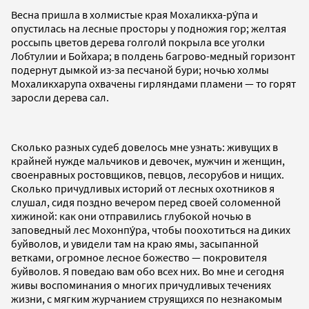
Весна пришла в холмистые края Мохаликха-ру́па и
опустилась на лесные просторы у подножия гор; желтая
россыпь цветов дерева голголи́ покрыла все уголки
Лобтулии и Бойхара; в полдень багрово-медный горизонт
подернут дымкой из-за песчаной бури; ночью холмы
Мохаликхарупа охвачены гирляндами пламени — то горят
заросли дерева сал.
Сколько разных судеб довелось мне узнать: живущих в
крайней нужде мальчиков и девочек, мужчин и женщин,
своенравных ростовщиков, певцов, лесорубов и нищих.
Сколько причудливых историй от лесных охотников я
слушал, сидя поздно вечером перед своей соломенной
хижиной: как они отправились глубокой ночью в
заповедный лес Мохонпу́ра, чтобы поохотиться на диких
буйволов, и увидели там на краю ямы, засыпанной
ветками, огромное лесное божество — покровителя
буйволов. Я поведаю вам обо всех них. Во мне и сегодня
живы воспоминания о многих причудливых течениях
жизни, с мягким журчанием струящихся по незнакомым