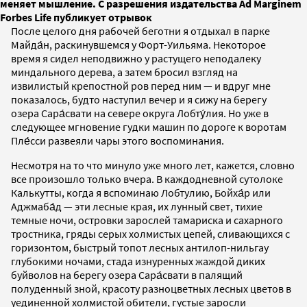
меняет мышление. С разрешения издательства Ad Marginem
Forbes Life публикует отрывок
После целого дня рабочей беготни я отдыхал в парке
Майда́н, раскинувшемся у Форт-Уильяма. Некоторое
время я сидел неподвижно у растущего неподалеку
миндального дерева, а затем бросил взгляд на
извилистый крепостной ров перед ним — и вдруг мне
показалось, будто наступил вечер и я сижу на берегу
озера Сара́свати на севере округа Лобту́лия. Но уже в
следующее мгновение гудки машин по дороге к воротам
Пле́сси развеяли чары этого воспоминания.
Несмотря на то что минуло уже много лет, кажется, словно
все произошло только вчера. В каждодневной сутолоке
Калькутты, когда я вспоминаю Лобтулию, Бойха́р или
Аджмаба́д — эти лесные края, их лунный свет, тихие
темные ночи, островки зарослей тамариска и сахарного
тростника, гряды серых холмистых цепей, сливающихся с
горизонтом, быстрый топот лесных антилоп-нильгау
глубокими ночами, стада изнуренных жаждой диких
буйволов на берегу озера Сара́свати в палящий
полуденный зной, красоту разноцветных лесных цветов в
уединенной холмистой обители, густые заросли