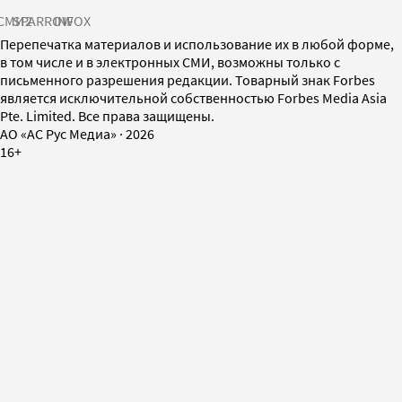
СМИ2
SPARROW
INFOX
Перепечатка материалов и использование их в любой форме,
в том числе и в электронных СМИ, возможны только с
письменного разрешения редакции. Товарный знак Forbes
является исключительной собственностью Forbes Media Asia
Pte. Limited. Все права защищены.
AO «АС Рус Медиа»
·
2026
16+