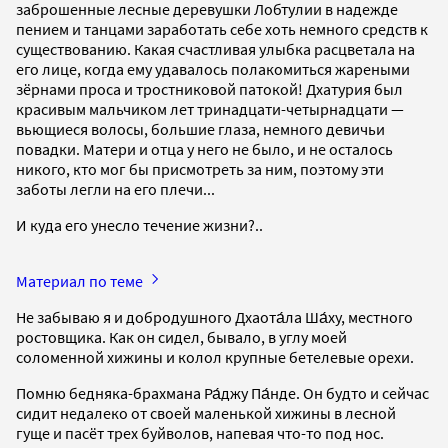
заброшенные лесные деревушки Лобтулии в надежде
пением и танцами заработать себе хоть немного средств к
существованию. Какая счастливая улыбка расцветала на
его лице, когда ему удавалось полакомиться жареными
зёрнами проса и тростниковой патокой! Дхатурия был
красивым мальчиком лет тринадцати-четырнадцати —
вьющиеся волосы, большие глаза, немного девичьи
повадки. Матери и отца у него не было, и не осталось
никого, кто мог бы присмотреть за ним, поэтому эти
заботы легли на его плечи...
И куда его унесло течение жизни?..
Материал по теме
Не забываю я и добродушного Дхаота́ла Ша́ху, местного
ростовщика. Как он сидел, бывало, в углу моей
соломенной хижины и колол крупные бетелевые орехи.
Помню бедняка-брахмана Ра́джу Па́нде. Он будто и сейчас
сидит недалеко от своей маленькой хижины в лесной
гуще и пасёт трех буйволов, напевая что-то под нос.