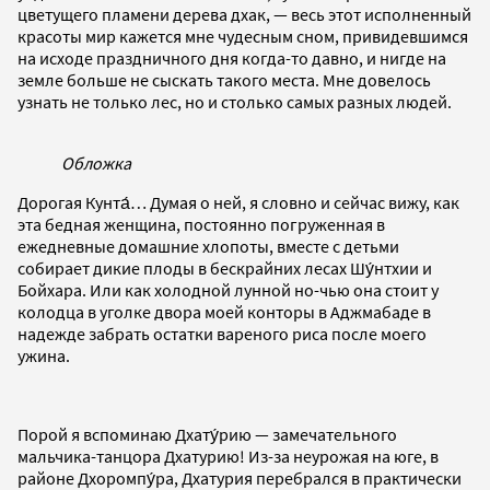
цветущего пламени дерева дхак, — весь этот исполненный
красоты мир кажется мне чудесным сном, привидевшимся
на исходе праздничного дня когда-то давно, и нигде на
земле больше не сыскать такого места. Мне довелось
узнать не только лес, но и столько самых разных людей.
Обложка
Дорогая Кунта́… Думая о ней, я словно и сейчас вижу, как
эта бедная женщина, постоянно погруженная в
ежедневные домашние хлопоты, вместе с детьми
собирает дикие плоды в бескрайних лесах Шу́нтхии и
Бойхара. Или как холодной лунной но-чью она стоит у
колодца в уголке двора моей конторы в Аджмабаде в
надежде забрать остатки вареного риса после моего
ужина.
Порой я вспоминаю Дхату́рию — замечательного
мальчика-танцора Дхатурию! Из-за неурожая на юге, в
районе Дхоромпу́ра, Дхатурия перебрался в практически