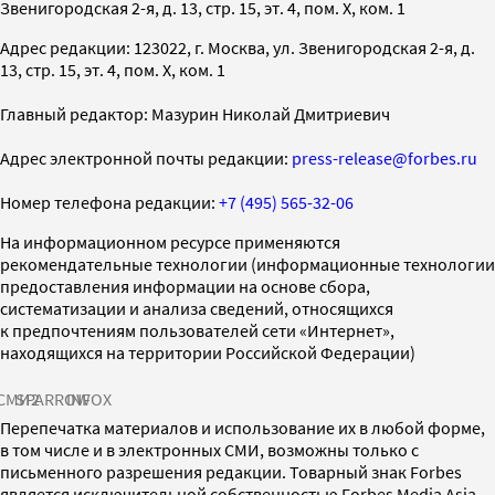
Звенигородская 2-я, д. 13, стр. 15, эт. 4, пом. X, ком. 1
Адрес редакции: 123022, г. Москва, ул. Звенигородская 2-я, д.
13, стр. 15, эт. 4, пом. X, ком. 1
Главный редактор: Мазурин Николай Дмитриевич
Адрес электронной почты редакции:
press-release@forbes.ru
Номер телефона редакции:
+7 (495) 565-32-06
На информационном ресурсе применяются
рекомендательные технологии (информационные технологии
предоставления информации на основе сбора,
систематизации и анализа сведений, относящихся
к предпочтениям пользователей сети «Интернет»,
находящихся на территории Российской Федерации)
СМИ2
SPARROW
INFOX
Перепечатка материалов и использование их в любой форме,
в том числе и в электронных СМИ, возможны только с
письменного разрешения редакции. Товарный знак Forbes
является исключительной собственностью Forbes Media Asia