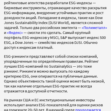
рейтинговые агентства разработали ESG-индексы —
биржевые инструменты, отражающие качество раскрытия
ESG-информации, внедрение устойчивых практик и рост
доходности акций. Попадание в индексы, такие как Dow
Jones Sustainability Index (DJSI World), является сложной
задачей. Только два российских эмитента —
«Полиметалл»
и
«Яндекс»
— смогли это сделать. Самый крупный
портфель ESG-индексов у MSCI, S&P выпускает индекс 500
ESG, а Dow Jones — семейство индексов DJSI. Обычно
доступ к индексам платный.
ESG-рэнкинги представляют собой списки компаний,
упорядоченные по определённым правилам. Рейтинг
лучших ESG-компаний по Sustainalytics — это тоже
рэнкинг. Рэнкинги можно выпускать по каждому
критерию ESG, они опираются на публичные данные.
Однако объективность такой оценки может быть низкой,
так как наличие отдельных ESG-практик не всегда
отражается в доступной отчетности.
На рынках США и ЕС институциональные инвесторы
используют анализ ESG-показателей для оценки рисков
на горизонте 20–50 лет. В научной среде
продолжается