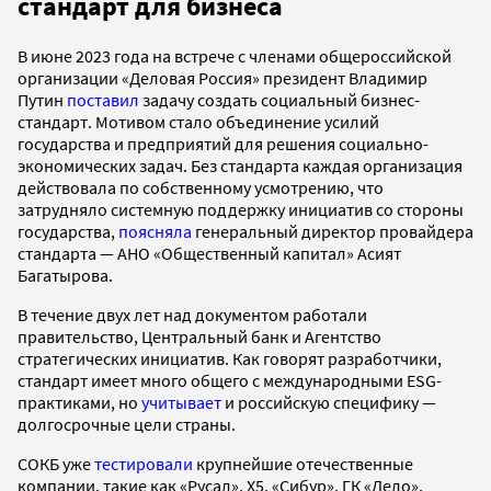
стандарт для бизнеса
В июне 2023 года на встрече с членами общероссийской
организации «Деловая Россия» президент Владимир
Путин
поставил
задачу создать социальный бизнес-
стандарт. Мотивом стало объединение усилий
государства и предприятий для решения социально-
экономических задач. Без стандарта каждая организация
действовала по собственному усмотрению, что
затрудняло системную поддержку инициатив со стороны
государства,
поясняла
генеральный директор провайдера
стандарта — АНО «Общественный капитал» Асият
Багатырова.
В течение двух лет над документом работали
правительство, Центральный банк и Агентство
стратегических инициатив. Как говорят разработчики,
стандарт имеет много общего с международными ESG-
практиками, но
учитывает
и российскую специфику —
долгосрочные цели страны.
СОКБ уже
тестировали
крупнейшие отечественные
компании, такие как «Русал», X5, «Сибур», ГК «Дело»,