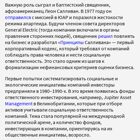
Важную роль сыграл и баптистский священник,
афроамериканец Леон Салливан. В 1977 году он
отправился
с миссией в ЮАР и поразился жестокости
режима апартеида. Будучи членом совета директоров
General Electric (тогда компании включали в органы
правления сторонних людей), священник
решил
повлиять
на бизнес и разработал «
Принципы
Салливана» — первый
корпоративный кодекс, который требовал от компаний
соблюдать права человека и нести социальную
ответственность. Это стало одним из шагов к
формализации нефинансовых критериев оценки бизнеса.
Первые попытки систематизировать социальные и
экологические инициативы компаний инвесторы
предприняли в 1980–1990-х. В это время появились фонды
ответственного инвестирования, например, Jupiter Asset
Management
в Великобритании, которые при отборе
активов учитывали социальную ответственность
компаний. Тема стала популярной на международной
политической арене, а количество фондов,
инвестирующих в компании, ориентируясь на их
общественные инициативы, возросло.