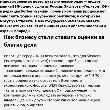
мировую зеленую повестку стало невозможно — лидеры
рынка ESG-оценок ушли из России. Эксперты «Горизонт КФ»
и редакция Forbes изучили, почему компании продолжают
заполнять формы зарубежных рейтингов, в которых не
могут участвовать, и как государство намерено обязать
бизнес отчитываться об инициативах в области экологии и
охраны природы
Как бизнесу стали ставить оценки за
благие дела
Вплоть до середины XX века считалось, что для бизнеса
(за редким исключением) главное — прибыль. Однако
движение за права человека и появление
транснациональных компаний привели к пониманию, что
не только деньги определяют успех предприятий. В 70-е
годы прошлого века основатель Всемирного
экономического форума (WEF) Клаус Шваб
ввел
термин
«капитализм стейкхолдеров». Он подразумевает, что
компании должны соблюдать интересы не только
владельцев, но и других сторон: клиентов, акционеров,
работников, общества.