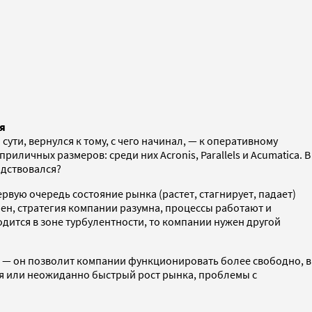
ия
ути, вернулся к тому, с чего начинал, — к оперативному
иличных размеров: среди них Acronis, Parallels и Acumatica. В
одствовался?
рвую очередь состояние рынка (растет, стагнирует, падает)
лен, стратегия компании разумна, процессы работают и
ится в зоне турбулентности, то компании нужен другой
 — он позволит компании функционировать более свободно, в
ия или неожиданно быстрый рост рынка, проблемы с