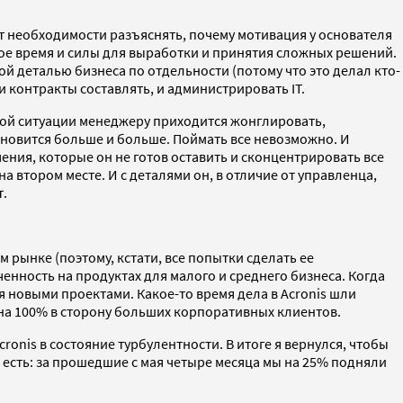
т необходимости разъяснять, почему мотивация у основателя
вое время и силы для выработки и принятия сложных решений.
дой деталью бизнеса по отдельности (потому что это делал кто-
и контракты составлять, и администрировать IT.
ной ситуации менеджеру приходится жонглировать,
тановится больше и больше. Поймать все невозможно. И
ения, которые он не готов оставить и сконцентрировать все
а втором месте. И с деталями он, в отличие от управленца,
т.
м рынке (поэтому, кстати, все попытки сделать ее
енность на продуктах для малого и среднего бизнеса. Когда
 новыми проектами. Какое-то время дела в Acronis шли
на 100% в сторону больших корпоративных клиентов.
onis в состояние турбулентности. В итоге я вернулся, чтобы
 есть: за прошедшие с мая четыре месяца мы на 25% подняли