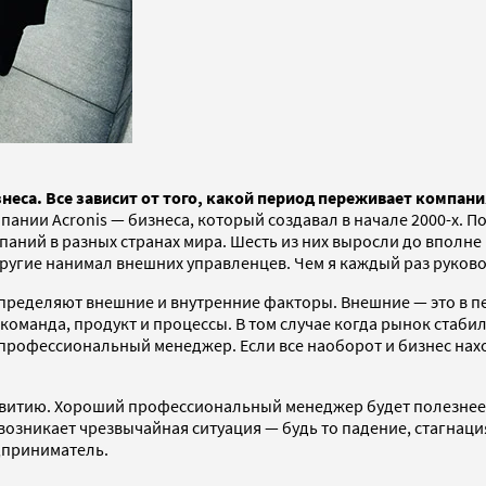
неса. Все зависит от того, какой период переживает компан
нии Acronis — бизнеса, который создавал в начале 2000-х. По с
аний в разных странах мира. Шесть из них выросли до вполне пр
 другие нанимал внешних управленцев. Чем я каждый раз руков
определяют внешние и внутренние факторы. Внешние — это в пе
 команда, продукт и процессы. В том случае когда рынок стаби
рофессиональный менеджер. Если все наоборот и бизнес наход
звитию. Хороший профессиональный менеджер будет полезнее
возникает чрезвычайная ситуация — будь то падение, стагнац
дприниматель.