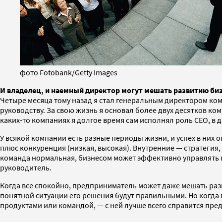
фото Fotobank/Getty Images
И владелец, и наемный директор могут мешать развитию биз
Четыре месяца тому назад я стал генеральным директором компа
руководству. За свою жизнь я основал более двух десятков комп
каких-то компаниях я долгое время сам исполнял роль СЕО, в
У всякой компании есть разные периоды жизни, и успех в них 
плюс конкуренция (низкая, высокая). Внутренние — стратегия,
команда нормальная, бизнесом может эффективно управлять п
руководитель.
Когда все спокойно, предприниматель может даже мешать ра
понятной ситуации его решения будут правильными. Но когда 
продуктами или командой, — с ней лучше всего справится пре