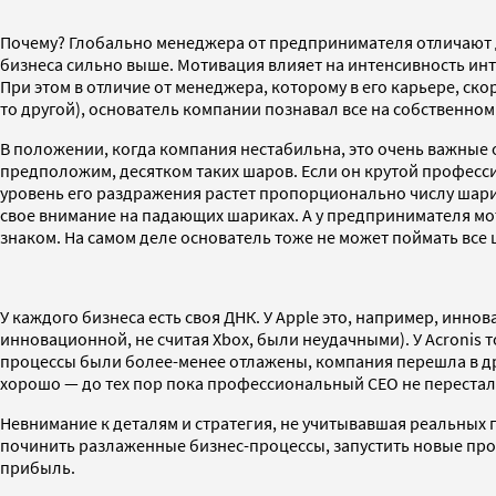
Почему? Глобально менеджера от предпринимателя отличают д
бизнеса сильно выше. Мотивация влияет на интенсивность инт
При этом в отличие от менеджера, которому в его карьере, ско
то другой), основатель компании познавал все на собственном 
В положении, когда компания нестабильна, это очень важные 
предположим, десятком таких шаров. Если он крутой профессио
уровень его раздражения растет пропорционально числу шарик
свое внимание на падающих шариках. А у предпринимателя моти
знаком. На самом деле основатель тоже не может поймать все
У каждого бизнеса есть своя ДНК. У Apple это, например, инно
инновационной, не считая Xbox, были неудачными). У Acronis 
процессы были более-менее отлажены, компания перешла в др
хорошо — до тех пор пока профессиональный СЕО не перестал
Невнимание к деталям и стратегия, не учитывавшая реальных п
починить разлаженные бизнес-процессы, запустить новые прод
прибыль.