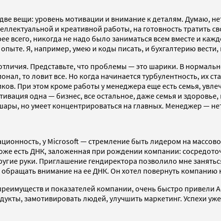
ве вещи: уровень мотивации и внимание к деталям. Думаю, не
еллектуальной и креативной работы, на готовность тратить с
рее всего, никогда не надо было заниматься всем вместе и каж
опыте. Я, например, умею и коды писать, и бухгалтерию вести, 
отличия. Представьте, что проблемы — это шарики. В нормаль
нал, то ловит все. Но когда начинается турбулентность, их с
ов. При этом кроме работы у менеджера еще есть семья, увлеч
вация одна — бизнес, все остальное, даже семья и здоровье, н
 шары, но умеет концентрироваться на главных. Менеджер — не
вационность, у Microsoft — стремление быть лидером на массово
тоже есть ДНК, заложенная при рождении компании: сосредоточ
угие руки. Приглашение гендиректора позволило мне заняться
 обращать внимание на ее ДНК. Он хотел повернуть компанию 
реимуществ и показателей компании, очень быстро привели Acr
укты, замотивировать людей, улучшить маркетинг. Успехи уже