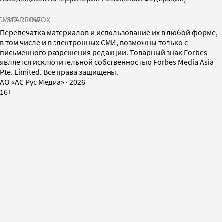
СМИ2
SPARROW
INFOX
Перепечатка материалов и использование их в любой форме,
в том числе и в электронных СМИ, возможны только с
письменного разрешения редакции. Товарный знак Forbes
является исключительной собственностью Forbes Media Asia
Pte. Limited. Все права защищены.
AO «АС Рус Медиа»
·
2026
16+