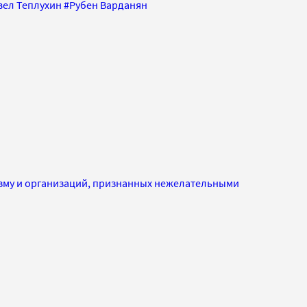
вел Теплухин
#
Рубен Варданян
изму и организаций, признанных нежелательными