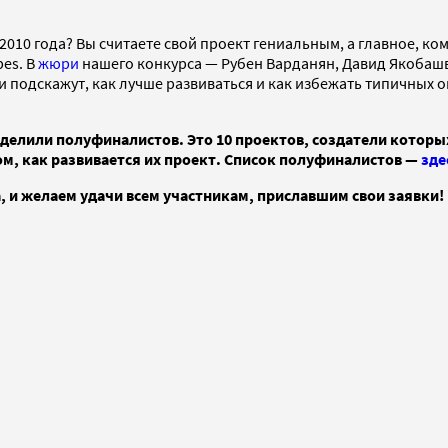
010 года? Вы считаете свой проект гениальным, а главное, ко
bes. В
жюри
нашего конкурса — Рубен Варданян, Давид Якобашв
о и подскажут, как лучше развиваться и как избежать типичны
делили полуфиналистов. Это 10 проектов, создатели которых 
ом, как развивается их проект. Список полуфиналистов —
зде
, и желаем удачи всем участникам, приславшим свои заявки!