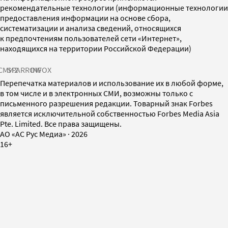
рекомендательные технологии (информационные технологии
предоставления информации на основе сбора,
систематизации и анализа сведений, относящихся
к предпочтениям пользователей сети «Интернет»,
находящихся на территории Российской Федерации)
СМИ2
SPARROW
INFOX
Перепечатка материалов и использование их в любой форме,
в том числе и в электронных СМИ, возможны только с
письменного разрешения редакции. Товарный знак Forbes
является исключительной собственностью Forbes Media Asia
Pte. Limited. Все права защищены.
AO «АС Рус Медиа»
·
2026
16+