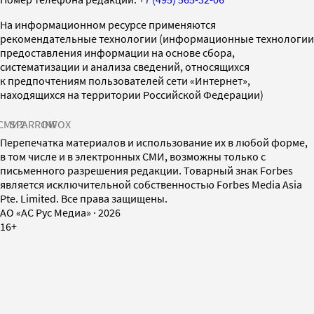
На информационном ресурсе применяются
рекомендательные технологии (информационные технологии
предоставления информации на основе сбора,
систематизации и анализа сведений, относящихся
к предпочтениям пользователей сети «Интернет»,
находящихся на территории Российской Федерации)
СМИ2
SPARROW
INFOX
Перепечатка материалов и использование их в любой форме,
в том числе и в электронных СМИ, возможны только с
письменного разрешения редакции. Товарный знак Forbes
является исключительной собственностью Forbes Media Asia
Pte. Limited. Все права защищены.
AO «АС Рус Медиа»
·
2026
16+