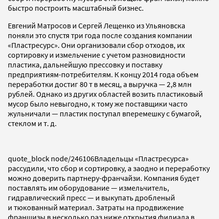
быстро построить масштабный бизнес.
Евгений Матросов и Сергей Лещенко из Ульяновска
поняли это спустя три года после создания компании
«Пластресурс». Они организовали сбор отходов, их
сортировку и измельчение с учетом разновидности
пластика, дальнейшую прессовку и поставку
предприятиям-потребителям. К концу 2014 года объем
переработки достиг 80 т в месяц, а выручка — 2,8 млн
рублей. Однако из других областей возить пластиковый
мусор было невыгодно, к тому же поставщики часто
жульничали — пластик поступал вперемешку с бумагой,
стеклом и т. д.
quote_block node/246106
Владельцы «Пластресурса»
рассудили, что сбор и сортировку, а заодно и переработку
можно доверить партнеру-франчайзи. Компания будет
поставлять им оборудование — измельчитель,
гидравлический пресс — и выкупать дробленый
и тюкованный материал. Затраты на продвижение
франшизы в несколько раз ниже открытия филиала в