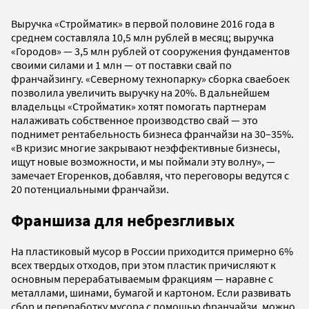
Выручка «Стройматик» в первой половине 2016 года в
среднем составляла 10,5 млн рублей в месяц; выручка
«Городов» — 3,5 млн рублей от сооружения фундаментов
своими силами и 1 млн — от поставки свай по
франчайзингу. «Северному технопарку» сборка сваебоек
позволила увеличить выручку на 20%. В дальнейшем
владельцы «Стройматик» хотят помогать партнерам
налаживать собственное производство свай — это
поднимет рентабельность бизнеса франчайзи на 30–35%.
«В кризис многие закрывают неэффективные бизнесы,
ищут новые возможности, и мы поймали эту волну», —
замечает Егоренков, добавляя, что переговоры ведутся с
20 потенциальными франчайзи.
Франшиза для небрезгливых
На пластиковый мусор в России приходится примерно 6%
всех твердых отходов, при этом пластик причисляют к
основным перерабатываемым фракциям — наравне с
металлами, шинами, бумагой и картоном. Если развивать
сбор и переработку мусора с помощью франчайзи, можно