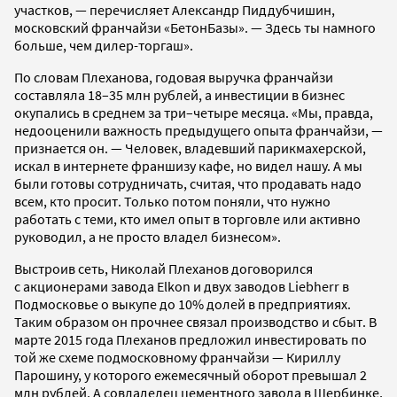
участков, — перечисляет Александр Пиддубчишин,
московский франчайзи «БетонБазы». — Здесь ты намного
больше, чем дилер-торгаш».
По словам Плеханова, годовая выручка франчайзи
составляла 18–35 млн рублей, а инвестиции в бизнес
окупались в среднем за три–четыре месяца. «Мы, правда,
недооценили важность предыдущего опыта франчайзи, —
признается он. — Человек, владевший парикмахерской,
искал в интернете франшизу кафе, но видел нашу. А мы
были готовы сотрудничать, считая, что продавать надо
всем, кто просит. Только потом поняли, что нужно
работать с теми, кто имел опыт в торговле или активно
руководил, а не просто владел бизнесом».
Выстроив сеть, Николай Плеханов договорился
с акционерами завода Elkon и двух заводов Liebherr в
Подмосковье о выкупе до 10% долей в предприятиях.
Таким образом он прочнее связал производство и сбыт. В
марте 2015 года Плеханов предложил инвестировать по
той же схеме подмосковному франчайзи — Кириллу
Парошину, у которого ежемесячный оборот превышал 2
млн рублей. А совладелец цементного завода в Щербинке,