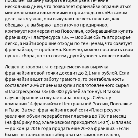
посылает машину забрать вторсырье в течение
нескольких дней, что позволяет франчайзи ограничиться
минимальными вложениями в производство. «На самом
деле, как я узнал, они выкупают не весь пластик, как
обещают, а выбирают достаточно придирчиво, —
критикует коммерсант из Поволжья, собиравшийся купить
франшизу «Пластресурса 73». — Вообще сбыть вторсырье
легко, а найти хорошие отходы по тем ценам, что советует
франчайзор, — проблема. Конечно, можно поставить свои
пункты сбора, но это совсем другой уровень инвестиций».
Лещенко говорит, что среднемесячная выручка
франчайзинговой точки доходит до 2,1 млн рублей. Если
франчайзи ведет работу грамотно, то рентабельность
составляет 20% от цены закупки подготовленного сырья
«Пластресурсом 73» (35 000 рублей за тонну). В таком
случае франшиза окупается за полгода. Сейчас у
компании 14 франчайзи в Центральной России, Поволжье
и Тыве. За счет франчайзинговой сети «Пластресурс»
увеличил объем переработки пластика до 700 т в месяц
(на фабрику под Ульяновском приходится 140 т). В планах
— до конца 2016 года продать еще 20–25 франшиз. «Если
бы мы пытались масштабироваться самостоятельно,