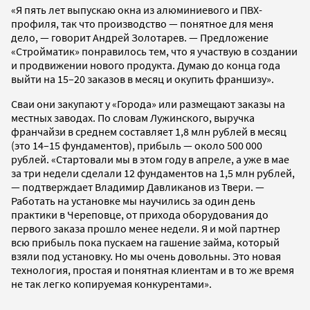
«Я пять лет выпускаю окна из алюминиевого и ПВХ-
профиля, так что производство — понятное для меня
дело, — говорит Андрей Золотарев. — Предложение
«Стройматик» понравилось тем, что я участвую в создании
и продвижении нового продукта. Думаю до конца года
выйти на 15–20 заказов в месяц и окупить франшизу».
Сваи они закупают у «Города» или размещают заказы на
местных заводах. По словам Лужинского, выручка
франчайзи в среднем составляет 1,8 млн рублей в месяц
(это 14–15 фундаментов), прибыль — около 500 000
рублей. «Стартовали мы в этом году в апреле, а уже в мае
за три недели сделали 12 фундаментов на 1,5 млн рублей,
— подтверждает Владимир Давликанов из Твери. —
Работать на установке мы научились за один день
практики в Череповце, от прихода оборудования до
первого заказа прошло менее недели. Я и мой партнер
всю прибыль пока пускаем на гашение займа, который
взяли под установку. Но мы очень довольны. Это новая
технология, простая и понятная клиентам и в то же время
не так легко копируемая конкурентами».