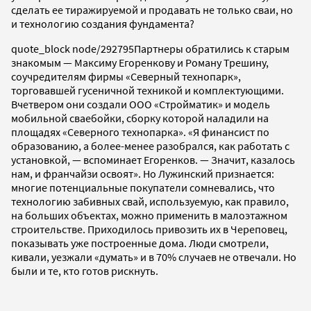
сделать ее тиражируемой и продавать не только сваи, но
и технологию создания фундамента?
quote_block node/292795
Партнеры обратились к старым
знакомым — Максиму Егоренкову и Роману Трешину,
соучредителям фирмы «Северный технопарк»,
торговавшей гусеничной техникой и комплектующими.
Вчетвером они создали ООО «Стройматик» и модель
мобильной сваебойки, сборку которой наладили на
площадях «Северного технопарка». «Я финансист по
образованию, а более-менее разобрался, как работать с
установкой, — вспоминает Егоренков. — Значит, казалось
нам, и франчайзи освоят». Но Лужинский признается:
многие потенциальные покупатели сомневались, что
технологию забивных свай, используемую, как правило,
на больших объектах, можно применить в малоэтажном
строительстве. Приходилось привозить их в Череповец,
показывать уже построенные дома. Люди смотрели,
кивали, уезжали «думать» и в 70% случаев не отвечали. Но
были и те, кто готов рискнуть.