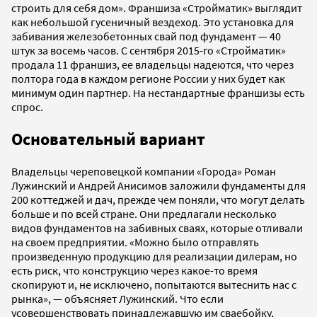
строить для себя дом». Франшиза «Стройматик» выглядит
как небольшой гусеничный вездеход. Это установка для
забивания железобетонных свай под фундамент — 40
штук за восемь часов. С сентября 2015-го «Стройматик»
продала 11 франшиз, ее владельцы надеются, что через
полтора года в каждом регионе России у них будет как
минимум один партнер. На нестандартные франшизы есть
спрос.
Основательный вариант
Владельцы череповецкой компании «Города» Роман
Лужинский и Андрей Анисимов заложили фундаменты для
200 коттеджей и дач, прежде чем поняли, что могут делать
больше и по всей стране. Они предлагали несколько
видов фундаментов на забивных сваях, которые отливали
на своем предприятии. «Можно было отправлять
произведенную продукцию для реализации дилерам, но
есть риск, что конструкцию через какое-то время
скопируют и, не исключено, попытаются вытеснить нас с
рынка», — объясняет Лужинский. Что если
усовершенствовать принадлежавшую им сваебойку,