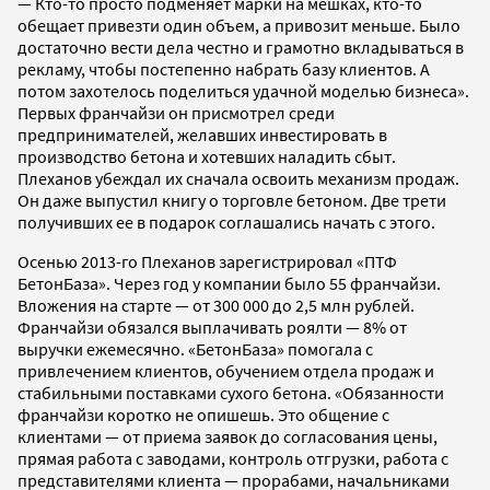
— Кто-то просто подменяет марки на мешках, кто-то
обещает привезти один объем, а привозит меньше. Было
достаточно вести дела честно и грамотно вкладываться в
рекламу, чтобы постепенно набрать базу клиентов. А
потом захотелось поделиться удачной моделью бизнеса».
Первых франчайзи он присмотрел среди
предпринимателей, желавших инвестировать в
производство бетона и хотевших наладить сбыт.
Плеханов убеждал их сначала освоить механизм продаж.
Он даже выпустил книгу о торговле бетоном. Две трети
получивших ее в подарок соглашались начать с этого.
Осенью 2013-го Плеханов зарегистрировал «ПТФ
БетонБаза». Через год у компании было 55 франчайзи.
Вложения на старте — от 300 000 до 2,5 млн рублей.
Франчайзи обязался выплачивать роялти — 8% от
выручки ежемесячно. «БетонБаза» помогала с
привлечением клиентов, обучением отдела продаж и
стабильными поставками сухого бетона. «Обязанности
франчайзи коротко не опишешь. Это общение с
клиентами — от приема заявок до согласования цены,
прямая работа с заводами, контроль отгрузки, работа с
представителями клиента — прорабами, начальниками