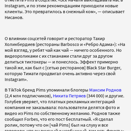
Instagram, и по этим рекомендациям приходили новые
клиенты. Это превратилось в снежный ком», — описывает
Нисанов.
О влиянии соцсетей говорит и ресторатор Тахир
Холикбердиев (рестораны Barbosco и «Ребро Адама»): «На
мой взгляд, у ребят чай как чай — ничего особенного. Но
видеороликами с их стаканами стали друг за другом
делиться тиктокеры — и понеслось. Эффект примерно
такой же, как был с [сетью ресторанов] Black Star Burger,
которую Тимати продвигал очень активно через свой
Instagram».
В TikTok бренд Pims упоминали блогеры
Максим Роднов
(2,4 млн подписчиков),
Никита Петряев
(344 000) и другие.
Голубев уверяет, что платных рекламных интеграций
компания не заказывала: пользователи делятся фото и
видео из Pims по собственному желанию. Роднов также
сообщил Forbes, что его пост бесплатный. «Я сделал
ролик, потому что он [чай Pims] был на слуху и все
говорили, что он вкусный и необычный, там есть фрукты»,