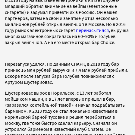
младший обратил внимание на вейпы (электронные
сигареты) и задумал привезти их в Россию. Он нашел
партнеров, затем на свои и занятые у отца несколько
миллионов рублей открыл вейп-шоп в Москве. Но в 2016
году рынок электронных сигарет
перенасытился
, выручка
многих магазинов сократилась на 60–90% и Голубев
закрыл вейп-шоп. А на его месте открыл бар Choice.
Перезапуск удался. По данным СПАРК, в 2018 году бар
принес 16 млн рублей выручки и 7,4 млн рублей прибыли.
Вскоре после запуска бара Голубев познакомился с
Артуром Шустериовас.
Шустериовас вырос в Норильске, с 13 лет работал
мойщиком машин, а в 17 лет впервые пришел в бар,
«заразился коктейльной темой» и начал подрабатывать
барменом. К 2013 году он стал локально известным в
норильской барной тусовке и решил перебраться в
Москву, где тоже быстро сделал карьеру. Сначала он
устроился барменом в известный клуб Chateau De
Fantomas ресторатора Ованеса Погосяна, затем работал