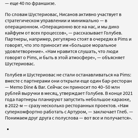
— еще 40 по франшизе.
По словам Шустериовас, Нисанов активно участвует в
стратегическом управлении и минимально — в
операционном. «Операционно все на нас, и мы дико
кайфуем от всех процессов», — рассказывает Голубев.
Партнеры, например, регулярно стоят в очередях в Pims и
говорят, что это приносит им «большое моральное
удовлетворение». «Нам нравится слушать, что люди
говорят о Pims, и быть в этой атмосфере», — объясняет
Шустериовас.
Голубев и Шустериовас не стали останавливаться на Pims:
вместе с партнерами они открыли еще один бар-ресторан
— Memo Dine & Bar. Сейчас он приносит по 40–50 млн
рублей выручки в месяц, утверждает Голубев. В конце 2021
года партнеры планируют запустить небольшое караоке,
в 2022-м — сразу несколько ресторанных проектов. «Нам
суперкомфортно работать с Артуром, — заключает Глеб. —
Понимаем друг друга с полуслова — вот все и получается».