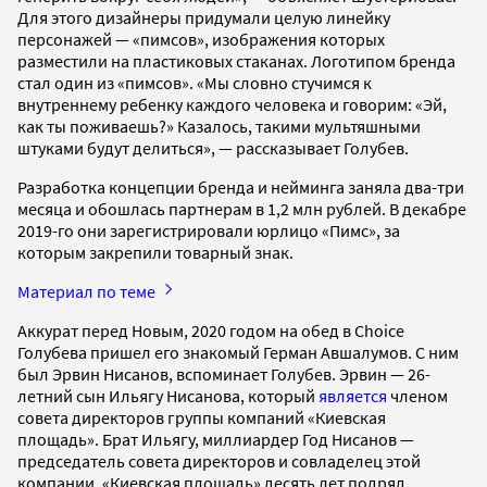
Для этого дизайнеры придумали целую линейку
персонажей — «пимсов», изображения которых
разместили на пластиковых стаканах. Логотипом бренда
стал один из «пимсов». «Мы словно стучимся к
внутреннему ребенку каждого человека и говорим: «Эй,
как ты поживаешь?» Казалось, такими мультяшными
штуками будут делиться», — рассказывает Голубев.
Разработка концепции бренда и нейминга заняла два-три
месяца и обошлась партнерам в 1,2 млн рублей. В декабре
2019-го они зарегистрировали юрлицо «Пимс», за
которым закрепили товарный знак.
Материал по теме
Аккурат перед Новым, 2020 годом на обед в Choice
Голубева пришел его знакомый Герман Авшалумов. С ним
был Эрвин Нисанов, вспоминает Голубев. Эрвин — 26-
летний сын Ильягу Нисанова, который
является
членом
совета директоров группы компаний «Киевская
площадь». Брат Ильягу, миллиардер Год Нисанов —
председатель совета директоров и совладелец этой
компании. «Киевская площадь» десять лет подряд