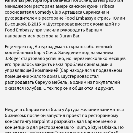
менеджером ресторана американской кухни Tribeca
сооснователя Comedy Club Арташеса Саркисяна и
руководителем в ресторане Food Embassy актрисы Юлии
Высоцкой. В 2015-м Шустериовас вместе с командой из
Food Embassy пригласили руководить барным
направлением ресторана Duran Bar.
Еще через год Артур задумал открыть собственный
коктейльный бар в Сочи. Заведение под названием
J.Roger стартовало успешно, но через несколько месяцев
его пришлось закрыть из-за проблем с жильцами и
управляющей компанией (бар находился в подвальном
помещении жилого дома). Шустериовас стал
распродавать барную мебель, а одним из покупателей
оказался Голубев. С тех пор они общаются и дружат.
Неудача с баром не отбила у Артура желание заниматься
бизнесом: после он запустил проект по ресторанному
консалтингу Barpoint и разрабатывал барное меню и
концепцию для ресторанов Buro Tsum, Sixty и Oblaka. По
его словам, сейчас этот бизнес приносит 2 млн рублей