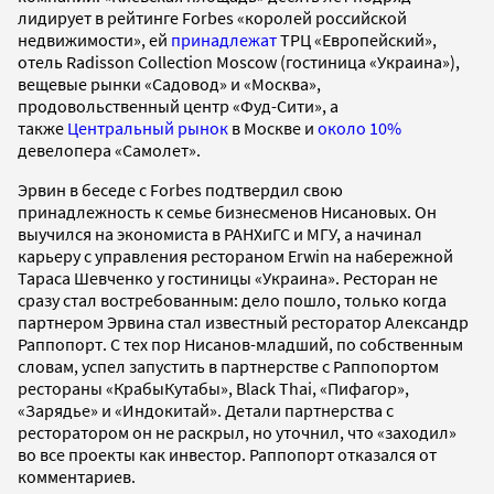
лидирует в рейтинге Forbes «королей российской
недвижимости», ей
принадлежат
ТРЦ «Европейский»,
отель Radisson Collection Moscow (гостиница «Украина»),
вещевые рынки «Садовод» и «Москва»,
продовольственный центр «Фуд-Сити», а
также
Центральный рынок
в Москве и
около 10%
девелопера «Самолет».
Эрвин в беседе с Forbes подтвердил свою
принадлежность к семье бизнесменов Нисановых. Он
выучился на экономиста в РАНХиГС и МГУ, а начинал
карьеру с управления рестораном Erwin на набережной
Тараса Шевченко у гостиницы «Украина». Ресторан не
сразу стал востребованным: дело пошло, только когда
партнером Эрвина стал известный ресторатор Александр
Раппопорт. С тех пор Нисанов-младший, по собственным
словам, успел запустить в партнерстве с Раппопортом
рестораны «КрабыКутабы», Black Thai, «Пифагор»,
«Зарядье» и «Индокитай». Детали партнерства с
ресторатором он не раскрыл, но уточнил, что «заходил»
во все проекты как инвестор. Раппопорт отказался от
комментариев.