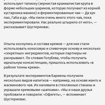
используют тапиоку (зернистая крахмалистая крупа в
форме небольших шариков, которую получают из корней
кустарника маниок) и ферментированные чаи — Да хун
пао, Габа и др. «Мы пили очень много этого чая, пока
экспериментировали. Нас реально штырило от него», —
рассказывает Шустериовас.
Опыты коснулись и состава кремов — для них стали
использовать кокосовую и сливочную основу и несколько
«секретных» ингредиентов, которые партнеры не
раскрывают. По словам Голубева, чтобы получить
идеальную консистенцию, пришлось использовать «в
районе тонны крема».
В результате экспериментов бармены получили
несколько видов напитков — например, на основе манго и
жасминового чая. Их наливали в стеклянные стаканы и
украшали кремовыми «шапками». «Мы и наши друзья
пробовали и говорили: «Офигеть», — вспоминает
Шустериовас.