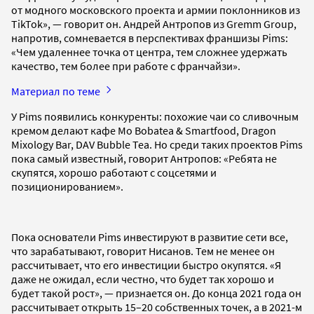
от модного московского проекта и армии поклонников из
TikTok», — говорит он. Андрей Антропов из Gremm Group,
напротив, сомневается в перспективах франшизы Pims:
«Чем удаленнее точка от центра, тем сложнее удержать
качество, тем более при работе с франчайзи».
Материал по теме
У Pims появились конкуренты: похожие чаи со сливочным
кремом делают кафе Mo Bobatea & Smartfood, Dragon
Mixology Bar, DAV Bubble Tea. Но среди таких проектов Pims
пока самый известный, говорит Антропов: «Ребята не
скупятся, хорошо работают с соцсетями и
позиционированием».
Пока основатели Pims инвестируют в развитие сети все,
что зарабатывают, говорит Нисанов. Тем не менее он
рассчитывает, что его инвестиции быстро окупятся. «Я
даже не ожидал, если честно, что будет так хорошо и
будет такой рост», — признается он. До конца 2021 года он
рассчитывает открыть 15–20 собственных точек, а в 2021-м