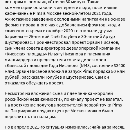
вот прям огромная», «Стояли 30 минут». Такие
комментарии оставили в интернете люди, посетившие
кафе-чайные Pims в Москве весной-летом 2021 года.
Ажиотажное заведение с холодными напитками на основе
ферментированного чая с добавлением фруктов, ягод и
сливочного крема в октябре 2020-го открыли друзья-
бармены — 25-летний Глеб Голубев и 30-летний Артур
Шустериовас. Проинвестировал проект Эрвин Нисанов,
сын члена совета директоров девелоперской компании
«Киевская площадь» Ильягу Нисанова и племянник
миллиардера и председателя совета директоров
«Киевской площади» Года Нисанова (№43, состояние $3400
млн). Эрвин Нисанов вложил в запуск Pims порядка 50 млн
рублей, рассказали Голубев и Шустериовас. Сам он
отказался обсуждать проект.
Несмотря на вложения сына и племянника «королей
российской недвижимости», поначалу проект не взлетал.
На протяжение полугода посетителей первой точки Pims
на Патриарших прудах в центре Москвы можно было
пересчитать по пальцам.
Но в апреле 2021-го ситуация изменилась: чайная за месяц