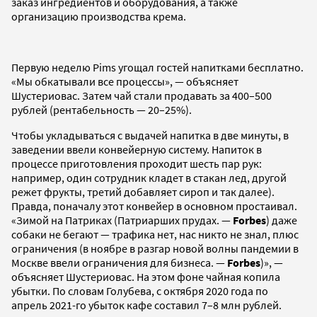
заказ ингредиентов и оборудования, а также
организацию производства крема.
Первую неделю Pims угощал гостей напитками бесплатно.
«Мы обкатывали все процессы», — объясняет
Шустериовас. Затем чай стали продавать за 400–500
рублей (рентабельность — 20–25%).
Чтобы укладываться с выдачей напитка в две минуты, в
заведении ввели конвейерную систему. Напиток в
процессе приготовления проходит шесть пар рук:
например, один сотрудник кладет в стакан лед, другой
режет фрукты, третий добавляет сироп и так далее).
Правда, поначалу этот конвейер в основном простаивал.
«Зимой на Патриках (Патриарших прудах. —
Forbes
) даже
собаки не бегают — трафика нет, нас никто не знал, плюс
ограничения (в ноябре в разгар новой волны пандемии в
Москве ввели ограничения для бизнеса. —
Forbes
)», —
объясняет Шустериовас. На этом фоне чайная копила
убытки. По словам Голубева, с октября 2020 года по
апрель 2021-го убыток кафе составил 7–8 млн рублей.