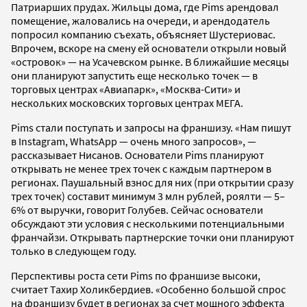
Патриарших прудах. Жильцы дома, где Pims арендовал
помещение, жаловались на очереди, и арендодатель
попросил компанию съехать, объясняет Шустериовас.
Впрочем, вскоре на смену ей основатели открыли новый
«островок» — на Усачевском рынке. В ближайшие месяцы
они планируют запустить еще несколько точек — в
торговых центрах «Авиапарк», «Москва-Сити» и
нескольких московских торговых центрах МЕГА.
Pims стали поступать и запросы на франшизу. «Нам пишут
в Instagram, WhatsApp — очень много запросов», —
рассказывает Нисанов. Основатели Pims планируют
открывать не менее трех точек с каждым партнером в
регионах. Паушальный взнос для них (при открытии сразу
трех точек) составит минимум 3 млн рублей, роялти — 5–
6% от выручки, говорит Голубев. Сейчас основатели
обсуждают эти условия с несколькими потенциальными
франчайзи. Открывать партнерские точки они планируют
только в следующем году.
Перспективы роста сети Pims по франшизе высоки,
считает Тахир Холикбердиев. «Особенно большой спрос
на франшизу будет в регионах за счет мощного эффекта