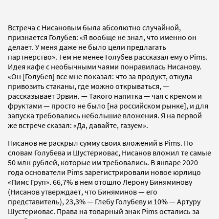
Встреча с Нисановым была абсолютно случайной,
признается Голубев: «Я вообще не знал, что именно он
делает. У меня даже не было цели предлагать
партнерство». Тем не менее Голубев рассказал ему о Pims.
Идея кафе с необычными чаями понравилась Нисанову.
«Он [Голубев] все мне показал: что за продукт, откуда
привозить стаканы, где можно открываться, —
рассказывает Эрвин. — Такого напитка — чая с кремом и
фруктами — просто не было [на российском рынке], и для
запуска требовались небольшие вложения. Я на первой
же встрече сказал: «Да, давайте, газуем».
Нисанов не раскрыл сумму своих вложений в Pims. По
словам Голубева и Шустериовас, Нисанов вложил те самые
50 млн рублей, которые им требовались. В январе 2020
года основатели Pims зарегистрировали новое юрлицо
«Пимс Груп». 66,7% в нем отошло Лерону Биняминову
(Нисанов утверждает, что Биняминов — его
представитель), 23,3% — Глебу Голубеву и 10% — Артуру
Шустериовас. Права на товарный знак Pims остались за