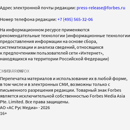
Адрес электронной почты редакции:
press-release@forbes.ru
Номер телефона редакции:
+7 (495) 565-32-06
На информационном ресурсе применяются
рекомендательные технологии (информационные технологии
предоставления информации на основе сбора,
систематизации и анализа сведений, относящихся
к предпочтениям пользователей сети «Интернет»,
находящихся на территории Российской Федерации)
СМИ2
SPARROW
INFOX
Перепечатка материалов и использование их в любой форме,
в том числе и в электронных СМИ, возможны только с
письменного разрешения редакции. Товарный знак Forbes
является исключительной собственностью Forbes Media Asia
Pte. Limited. Все права защищены.
AO «АС Рус Медиа»
·
2026
16+