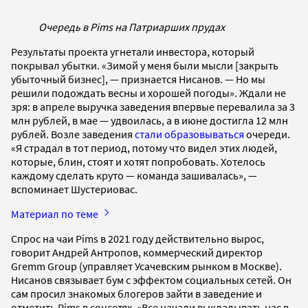
Очередь в Pims на Патриарших прудах
Результаты проекта угнетали инвестора, который
покрывал убытки. «Зимой у меня были мысли [закрыть
убыточный бизнес], — признается Нисанов. — Но мы
решили подождать весны и хорошей погоды». Ждали не
зря: в апреле выручка заведения впервые перевалила за 3
млн рублей, в мае — удвоилась, а в июне достигла 12 млн
рублей. Возле заведения
стали образовываться
очереди.
«Я страдал в тот период, потому что видел этих людей,
которые, блин, стоят и хотят попробовать. Хотелось
каждому сделать круто — команда зашивалась», —
вспоминает Шустериовас.
Материал по теме
Спрос на чаи Pims в 2021 году действительно вырос,
говорит Андрей Антропов, коммерческий директор
Gremm Group (управляет Усачевским рынком в Москве).
Нисанов связывает бум с эффектом социальных сетей. Он
сам просил знакомых блогеров зайти в заведение и
отметить Pims в соцсетях. «Все начали выкладывать нас в