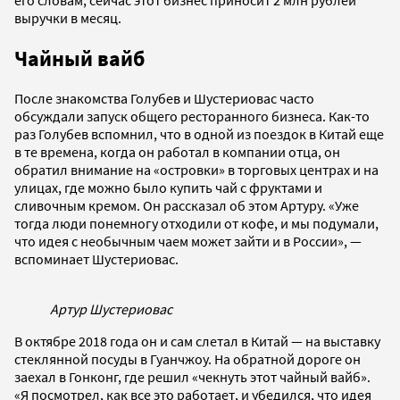
выручки в месяц.
Чайный вайб
После знакомства Голубев и Шустериовас часто
обсуждали запуск общего ресторанного бизнеса. Как-то
раз Голубев вспомнил, что в одной из поездок в Китай еще
в те времена, когда он работал в компании отца, он
обратил внимание на «островки» в торговых центрах и на
улицах, где можно было купить чай с фруктами и
сливочным кремом. Он рассказал об этом Артуру. «Уже
тогда люди понемногу отходили от кофе, и мы подумали,
что идея с необычным чаем может зайти и в России», —
вспоминает Шустериовас.
Артур Шустериовас
В октябре 2018 года он и сам слетал в Китай — на выставку
стеклянной посуды в Гуанчжоу. На обратной дороге он
заехал в Гонконг, где решил «чекнуть этот чайный вайб».
«Я посмотрел, как все это работает, и убедился, что идея