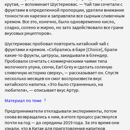
крутая, — вспоминает Шустериовас. — Чай там сочетали с
фруктами в определенной пропорции, уделяли внимание
тонкости их нарезки и заправляли все сырным сливочным
кремом. Все это, конечно, было одновременно кисло,
сладко, солено и жирно, но зато задействовало все грани
вкусовых рецепторов».
Шустериовас пробовал повторить китайский чай с
фруктами и кремом. «Собрались в баре [Choice], брали
какие-то фрукты, цитрусы, закидывали в блендер.
Пробовали сочетать с коммерческими чаями типа
молочного улуна, сенчи, Earl Grey и сделать соленую
сливочную историю сверху», — рассказывает он. Спустя
несколько месяцев он смог воспроизвести вкус
китайского напитка. «Это было странненько, на
любителя», — описывает вкус Артур.
Материал по теме
Предприниматели откладывали эксперименты, потом
снова возвращались к ним, в итоге процесс растянулся
почти на год — до середины 2019 года. За это время они
узнали, что в Китае для приготовления напитков