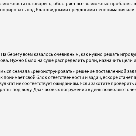
евозможности поговорить, обостряет все возможные проблемы 
 игнорировать под благовидными предлогами непонимания или 
На берегу всем казалось очевидным, как нужно решать игровую 
ова. Нужно было на суше распределить роли, назначить цели и
 смысл сначала «реконструировать» решение поставленной задач
к понимает свой блок ответственности и задач, вскоре станет 
зультат не соответствует ожиданиям. Если захотите проверить
грать» под воду. Два часовых погружения в день позволяют оч