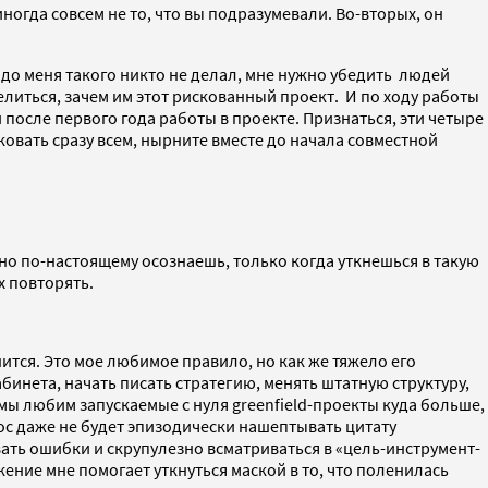
иногда совсем не то, что вы подразумевали. Во-вторых, он
до меня такого никто не делал, мне нужно убедить людей
литься, зачем им этот рискованный проект. И по ходу работы
после первого года работы в проекте. Признаться, эти четыре
овать сразу всем, нырните вместе до начала совместной
 но по-настоящему осознаешь, только когда уткнешься в такую
х повторять.
ится. Это мое любимое правило, но как же тяжело его
инета, начать писать стратегию, менять штатную структуру,
ы любим запускаемые с нуля greenfield-проекты куда больше,
ос даже не будет эпизодически нашептывать цитату
вать ошибки и скрупулезно всматриваться в «цель-инструмент-
ение мне помогает уткнуться маской в то, что поленилась