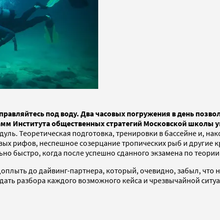
правляйтесь под воду. Два часовых погружения в день позво
рамм Института общественных стратегий Московской школы 
ль. Теоретическая подготовка, тренировки в бассейне и, нак
вых рифов, неспешное созерцание тропических рыб и другие 
ьно быстро, когда после успешно сданного экзамена по теории
 доплыть до дайвинг-партнера, который, очевидно, забыл, что н
ать разбора каждого возможного кейса и чрезвычайной ситуац