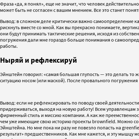
Фраза «да, я понял», еще не значит, что человек действительно
может быть не согласен с вашим мнением. Все это станет понят
Вывод: в сложном деле критически важно самоопределение ка
рискнуть вместе со мной. Как вы прекрасно понимаете, верти
они будут принимать тактические решения, исходя из собствен
погружения дали мне гораздо больше понимания о самоопредел
работы.
Ныряй и рефлексируй
Эйнштейн говорил: «самая большая глупость — это делать то ж
ситуацию носом (или маской). После провального погружения 
Вывод: если не рефлексировать по поводу своей деятельности
придерживаться, выходя на новую работу! Всем управленцам з
фирменный стиль и миссию компании. А как же преемственност
чем уже имеющие свою историю проекты brownfield. Можно со
Эйнштейна. Но мне пока ни разу не повезло попасть на greenf
результат» предшественников. Как мне кажется, и эту мышцу м