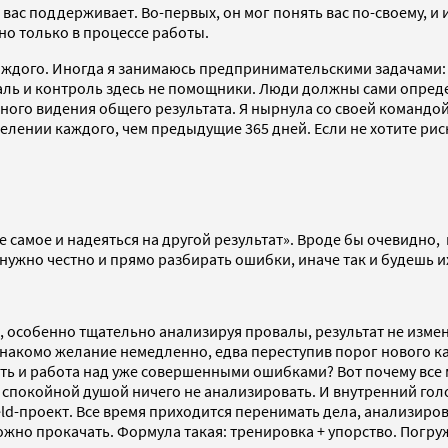
 вас поддерживает. Во-первых, он мог понять вас по-своему, и 
но только в процессе работы.
ждого. Иногда я занимаюсь предпринимательскими задачами: 
каль и контроль здесь не помощники. Люди должны сами опреде
ного видения общего результата. Я нырнула со своей командой 
ении каждого, чем предыдущие 365 дней. Если не хотите риск
е самое и надеяться на другой результат». Вроде бы очевидно,
нужно честно и прямо разбирать ошибки, иначе так и будешь и
, особенно тщательно анализируя провалы, результат не измен
накомо желание немедленно, едва переступив порог нового каб
ь и работа над уже совершенными ошибками? Вот почему все м
 спокойной душой ничего не анализировать. И внутренний гол
ield-проект. Все время приходится перенимать дела, анализиро
ожно прокачать. Формула такая: тренировка + упорство. Погруж