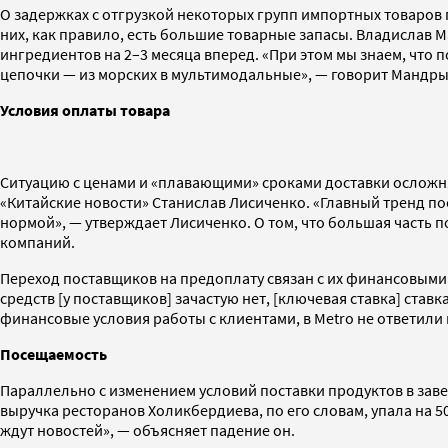
О задержках с отгрузкой некоторых групп импортных товаров г
них, как правило, есть большие товарные запасы. Владислав 
ингредиентов на 2–3 месяца вперед. «При этом мы знаем, что
цепочки — из морских в мультимодальные», — говорит Мандрык
Условия оплаты товара
Ситуацию с ценами и «плавающими» сроками доставки осложня
«Китайские новости» Станислав Лисиченко. «Главный тренд по
нормой», — утверждает Лисиченко. О том, что большая часть п
компаний.
Переход поставщиков на предоплату связан с их финансовыми 
средств [у поставщиков] зачастую нет, [ключевая ставка] ставк
финансовые условия работы с клиентами, в Metro не ответили
Посещаемость
Параллельно с изменением условий поставки продуктов в заве
выручка ресторанов Холикбердиева, по его словам, упала на 
ждут новостей», — объясняет падение он.