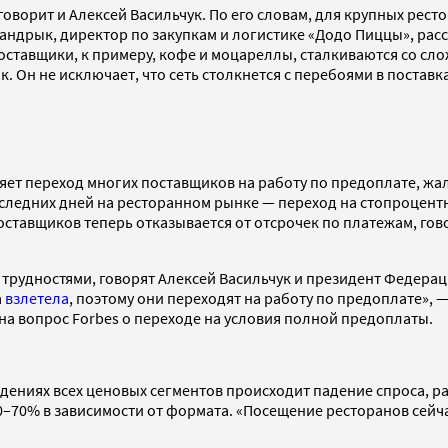
оворит и Алексей Васильчук. По его словам, для крупных ресто
Мандрык, директор по закупкам и логистике «Додо Пиццы», рас
 поставщики, к примеру, кофе и моцареллы, сталкиваются со с
. Он не исключает, что сеть столкнется с перебоями в постав
ет переход многих поставщиков на работу по предоплате, жал
следних дней на ресторанном рынке — переход на стопроцентн
оставщиков теперь отказывается от отсрочек по платежам, гов
трудностями, говорят Алексей Васильчук и президент Федерац
а
взлетела
, поэтому они переходят на работу по предоплате», 
 на вопрос Forbes о переходе на условия полной предоплаты.
дениях всех ценовых сегментов происходит падение спроса, ра
50–70% в зависимости от формата. «Посещение ресторанов сейч