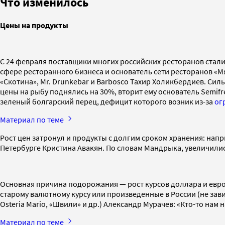
Что изменилось
Цены на продукты
С 24 февраля поставщики многих российских ресторанов стали
сфере ресторанного бизнеса и основатель сети ресторанов «
«Скотина», Mr. Drunkebar и Barbosco Тахир Холикбердиев. Си
цены на рыбу поднялись на 30%, вторит ему основатель Semi
зеленый болгарский перец, дефицит которого возник из-за
ог
Материал по теме
Рост цен затронул и продукты с долгим сроком хранения: напр
Петербурге Кристина Авакян. По словам Мандрыка, увеличилис
Основная причина подорожания — рост курсов доллара и евро
старому валютному курсу или произведенные в России (не зав
Osteria Mario, «Швили» и др.) Александр Мурачев: «Кто-то нам 
Материал по теме