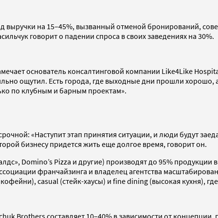
спад выручки на 15–45%, вызванный отменой бронирований, сов
асильчук говорит о падении спроса в своих заведениях на 30%.
чает основатель консалтинговой компании Like4Like Hospitalit
о сильно ощутил. Есть города, где выходные дни прошли хорошо
ько по клубным и барным проектам».
рочной: «Наступит этап принятия ситуации, и люди будут заед
торой бизнесу придется жить еще долгое время, говорит он.
с», Domino’s Pizza и другие) производят до 95% продукции в
ассоциации франчайзинга и владелец агентства масштабировани
кофейни), casual (стейк-хаусы) и fine dining (высокая кухня), г
lchuk Brothers составляет 10–40% в зависимости от концепции,