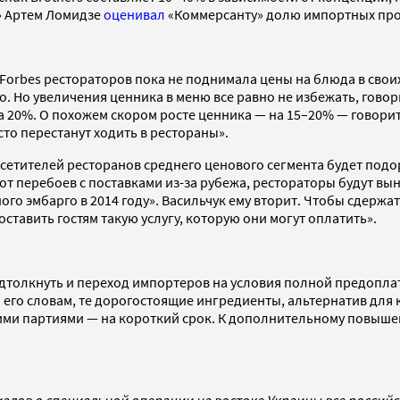
» Артем Ломидзе
оценивал
«Коммерсанту» долю импортных прод
Forbes рестораторов пока не поднимала цены на блюда в свои
о. Но увеличения ценника в меню все равно не избежать, говор
20%. О похожем скором росте ценника — на 15–20% — говорит и
то перестанут ходить в рестораны».
етителей ресторанов среднего ценового сегмента будет подор
ь от перебоев с поставками из-за рубежа, рестораторы будут в
го эмбарго в 2014 году». Васильчук ему вторит. Чтобы сдержат
ставить гостям такую услугу, которую они могут оплатить».
дтолкнуть и переход импортеров на условия полной предоплат
 его словам, те дорогостоящие ингредиенты, альтернатив для 
ими партиями — на короткий срок. К дополнительному повышен