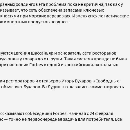
ранных холдингов эта проблема пока не критична, так как у
сказывает, что сеть обеспечена запасами ключевых
ложностями при морских перевозках. Изменяются логистические
ках импортных продуктов позднее.
уются Евгения Шассаньяр и основатель сети ресторанов
ую оплату товара до отгрузки. Такая система прежде не была
орит источник Forbes в одной из российских алкогольных
ии рестораторов и отельеров Игорь Бухаров. «Свободных
— объясняет Бухаров. В «Лудинг» отказались комментировать
ссказывают собеседники Forbes. Начиная с 24 февраля
ас — точно не первоочередная задача для потребителя. Все