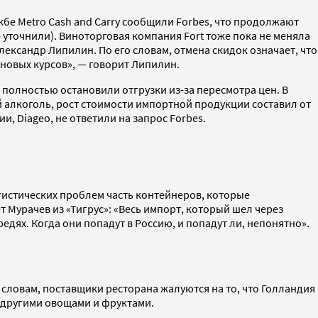
ужбе Metro Cash and Carry сообщили Forbes, что продолжают
 уточнили). Виноторговая компания Fort тоже пока не меняла
ександр Липилин. По его словам, отмена скидок означает, что
 новых курсов», — говорит Липилин.
полностью остановили отгрузки из-за пересмотра цен. В
й алкоголь, рост стоимости импортной продукции составил от
и, Diageo, не ответили на запрос Forbes.
гистических проблем часть контейнеров, которые
т Мурачев из «Тигрус»: «Весь импорт, который шел через
дях. Когда они попадут в Россию, и попадут ли, непонятно».
е словам, поставщики ресторана жалуются на то, что Голландия
с другими овощами и фруктами.