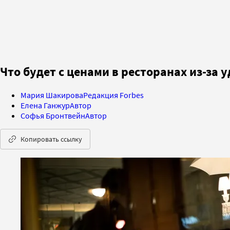
Что будет с ценами в ресторанах из-за
Мария Шакирова
Редакция Forbes
Елена Ганжур
Автор
Софья Бронтвейн
Автор
Копировать ссылку