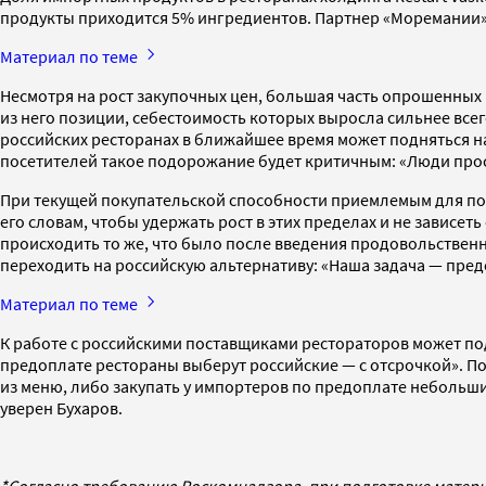
продукты приходится 5% ингредиентов. Партнер «Моремании
Материал по теме
Несмотря на рост закупочных цен, большая часть опрошенных 
из него позиции, себестоимость которых выросла сильнее всег
российских ресторанах в ближайшее время может подняться на 
посетителей такое подорожание будет критичным: «Люди прос
При текущей покупательской способности приемлемым для пос
его словам, чтобы удержать рост в этих пределах и не зависет
происходить то же, что было после введения продовольственно
переходить на российскую альтернативу: «Наша задача — предо
Материал по теме
К работе с российскими поставщиками рестораторов может по
предоплате рестораны выберут российские — с отсрочкой». По
из меню, либо закупать у импортеров по предоплате небольш
уверен Бухаров.