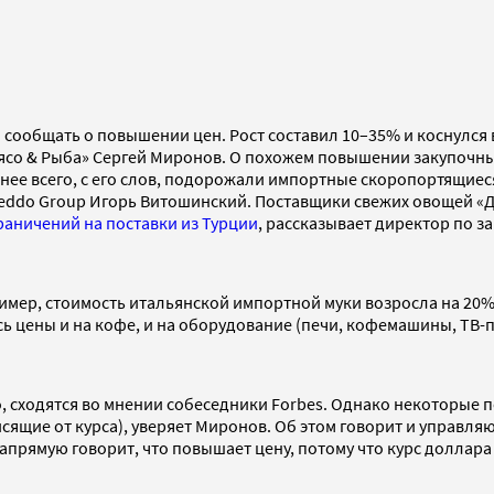
 сообщать о повышении цен. Рост составил 10–35% и коснулся
Мясо & Рыба» Сергей Миронов. О похожем повышении закупочны
льнее всего, с его слов, подорожали импортные скоропортящие
freddo Group Игорь Витошинский. Поставщики свежих овощей «
раничений на поставки из Турции
, рассказывает директор по з
имер, стоимость итальянской импортной муки возросла на 20%,
ь цены и на кофе, и на оборудование (печи, кофемашины, ТВ-п
, сходятся во мнении собеседники Forbes. Однако некоторые 
исящие от курса), уверяет Миронов. Об этом говорит и управл
напрямую говорит, что повышает цену, потому что курс доллара 