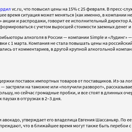
ердил
vc.ru, что повысил цены на 15% с 25 февраля. В пресс-сл
ее время ситуация может меняться (как именно, в компании не
» акции и распродажи, говорит ее исполнительный директор Ал
 формироваться с учетом выросшей стоимости заемных денег и
рибьюторы алкоголя в России — компании Simple и «Лудинг» — 
вки с 1 марта. Компания не стала повышать цены на российски
зались от комментариев, в другой крупной алкогольной компани
держки поставок импортных товаров от поставщиков. Из-за ло
т — застряли на таможне или «получили разворот», рассказывае
ьшу, но сейчас громадные пробки, и все стоят в длинных очере
аузах в отгрузках в 2–3 дня.
ти авокадо, утверждает его владелица Евгения Шассаньяр. По е
упреждают, что в ближайшее время могут также быть перебои 