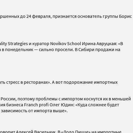
ершенных до 24 февраля, признается основатель группы Борис
y Strategies и куратор Novikov School Ирина Авруцкая: «В
, а в понедельник — сильно просели. В Сибири продажи на
ать стресс в ресторанах». А вот подорожание импортных
 России, поэтому проблемы с импортом коснутся их в меньшей
я бизнеса Franch profi Олег Юдин: «Куда сложнее будет
де зависимость от импорта выше».
 говорит Алексей Васильчук. В «Додо Пицце» на импортные