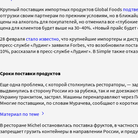
Крупный поставщик импортных продуктов Global Foods
подтв
отгрузки своим партнерам по прежним условиям, но в ближайш
цены на алкоголь для покупателей, но отменила все «глубокие
цена для клиентов будет выше на 30–40%. «Новый прайс будет
28 февраля
стало известно
, что крупнейшие импортеры и дист
пресс-службе «Лудинг» заявили Forbes, что возобновили поста
10%, рассказали в пресс-службе «Лудинг». В Simple также отка
Сроки поставки продуктов
Еще одна проблема, с которой столкнулись рестораторы, — за
выдвинулись в сторону России из-за рубежа, так и не доезжаю
Украину транзитом, застрял. Машины перенаправляют через Пол
Многие поставщики, по словам Мурачева, сообщают о коротких п
Материал по теме
В ресторане Michel остановилась поставка фруктов, в частнос
запрещает грузить контейнеры в направлении России, и пред