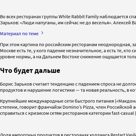
Во всех ресторанах группы White Rabbit Family наблюдается 
Зарьков: «Люди напуганы, им сейчас не до веселья». Алексей В
Материал по теме
При этом картина по российским ресторанам неоднородная, заме
Москве есть те, у кого падение незначительное, а есть те, кт
уровне нормы, а на Дальнем Востоке снижение ощущается тол
Что будет дальше
Борис Зарьков считает тенденцию с падением спроса не долгос
продуктов и нарушение логистики — та новая реальность, в ко
Крупнейшие международные сети быстрого питания («Макдоналд
степени, говорит франчайзи Domino’s Pizza, член Российской 
справиться с кризисом сетям ресторанов категории fast-casual (
Доля импортных продуктов в ресторанах холдинга Restart Vasi