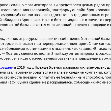
ровок сильно фрагментирован и представлен целым рядом пр
азывает компанию «Аэроклуб», платформу онлайн-бронирований
«Аэроклуб» Попов называет «достаточно традиционным игроком
 обладает «Броневик». Но его бизнес-модель, в отличие от пе
телями этой базы являются многие онлайн-тревел-площадки и 
s.
дь, экономит ресурсы на развитие собственной отельной базы
 которые возникают при перепродаже инвентаря». С ним согла
с небольшими гостиницами в отдаленных локациях. «В таких 
. — Поэтому сделка позволит Smartway оптимизировать расходы
корее, речь идет о качественном развитии и повышении маржи
создали
в 2016 году. Прежде Яремко развивал онлайн-сервис дл
ли стали ориентироваться на малые и средние компании, кото
ую стоимость поездки, оплатить ее безналичным способом, по
ания «1С». Сумма сделки не раскрывалась. Собеседник «Комме