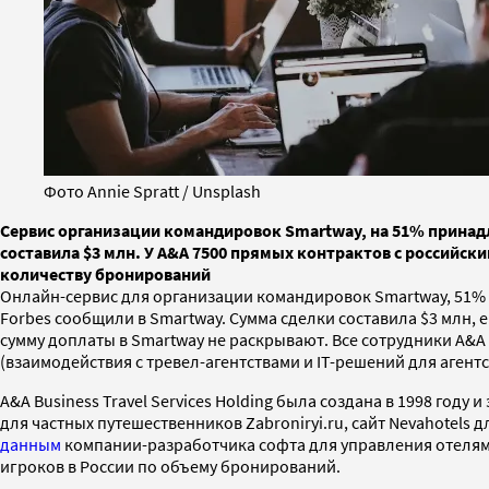
Фото Annie Spratt / Unsplash
Сервис организации командировок Smartway, на 51% принадл
составила $3 млн. У A&A 7500 прямых контрактов с российски
количеству бронирований
Онлайн-сервис для организации командировок Smartway, 51% в
Forbes сообщили в Smartway. Сумма сделки составила $3 млн, 
сумму доплаты в Smartway не раскрывают. Все сотрудники A&A
(взаимодействия с тревел-агентствами и IT-решений для агент
A&A Business Travel Services Holding была создана в 1998 год
для частных путешественников Zabroniryi.ru, сайт Nevahotels 
данным
компании-разработчика софта для управления отелями T
игроков в России по объему бронирований.