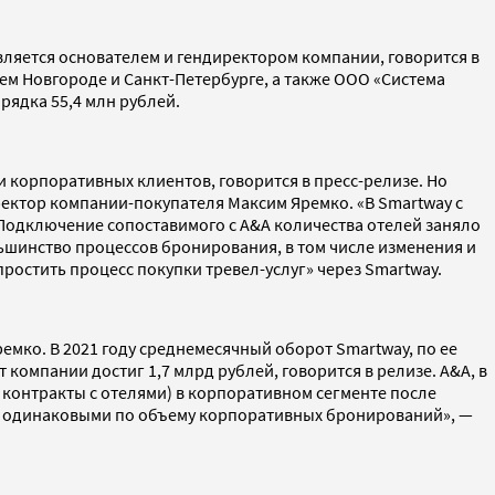
вляется основателем и гендиректором компании, говорится в
ем Новгороде и Санкт-Петербурге, а также ООО «Система
рядка 55,4 млн рублей.
корпоративных клиентов, говорится в пресс-релизе. Но
ректор компании-покупателя Максим Яремко. «В Smartway с
. Подключение сопоставимого с A&A количества отелей заняло
ольшинство процессов бронирования, в том числе изменения и
ростить процесс покупки тревел-услуг» через Smartway.
емко. В 2021 году среднемесячный оборот Smartway, по ее
 компании достиг 1,7 млрд рублей, говорится в релизе. A&A, в
контракты с отелями) в корпоративном сегменте после
но одинаковыми по объему корпоративных бронирований», —