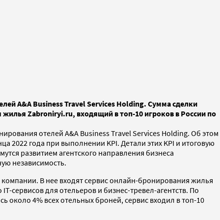
й A&A Business Travel Services Holding. Сумма сделки
жилья Zabroniryi.ru, входящий в топ-10 игроков в России по
ования отелей A&A Business Travel Services Holding. Об этом
а 2022 года при выполнении KPI. Детали этих KPI и итоговую
ймутся развитием агентского направления бизнеса
ную независимость.
йте компании. В нее входят сервис онлайн-бронирования жилья
 IT-сервисов для отельеров и бизнес-тревел-агентств. По
сь около 4% всех отельных броней, сервис входил в топ-10