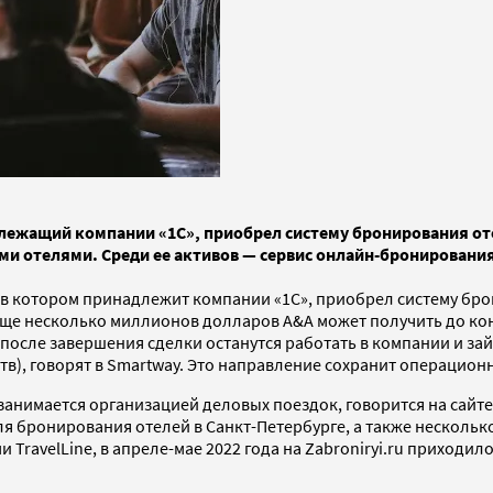
ежащий компании «1С», приобрел систему бронирования отеле
ми отелями. Среди ее активов — сервис онлайн-бронирования 
 котором принадлежит компании «1С», приобрел систему бронир
еще несколько миллионов долларов A&A может получить до конц
 после завершения сделки останутся работать в компании и за
ств), говорят в Smartway. Это направление сохранит операцион
у и занимается организацией деловых поездок, говорится на са
для бронирования отелей в Санкт-Петербурге, а также несколько
ravelLine, в апреле-мае 2022 года на Zabroniryi.ru приходило