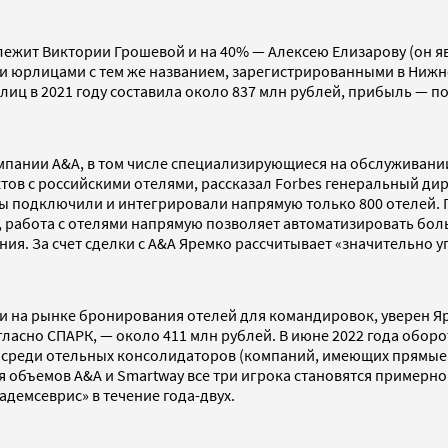
лежит Виктории Грошевой и на 40% — Алексею Елизарову (он я
ми юрлицами с тем же названием, зарегистрированными в Нижн
иц в 2021 году составила около 837 млн рублей, прибыль — по
пании A&A, в том числе специализирующиеся на обслуживании 
тов с российскими отелями, рассказал Forbes генеральный ди
од мы подключили и интегрировали напрямую только 800 отелей
вам, работа с отелями напрямую позволяет автоматизировать б
я. За счет сделки с A&A Яремко рассчитывает «значительно уп
и на рынке бронирования отелей для командировок, уверен Яр
ласно СПАРК, — около 411 млн рублей. В июне 2022 года оборот
о среди отельных консолидаторов (компаний, имеющих прямые 
ия объемов A&A и Smartway все три игрока становятся пример
демсеврис» в течение года-двух.