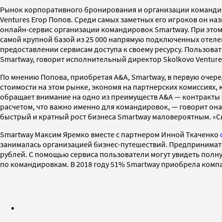
Рынок корпоративного бронирования и организации команди
Ventures Егор Попов. Среди самых заметных его игроков он н
онлайн-сервис организации командировок Smartway. При этом 
самой крупной базой из 25 000 напрямую подключенных отелей
предоставлении сервисам доступа к своему ресурсу. Пользова
Smartway, говорит исполнительный директор Skolkovo Venture
По мнению Попова, приобретая А&A, Smartway, в первую очере
стоимости на этом рынке, экономя на партнерских комиссиях,
обращает внимание на одно из преимуществ А&A — контракты 
расчетом, что важно именно для командировок, — говорит она
быстрый и кратный рост бизнеса Smartway маловероятным. «С
Smartway Максим Яремко вместе с партнером Инной Ткаченко
занималась организацией бизнес-путешествий. Предпринимате
рублей. С помощью сервиса пользователи могут увидеть полн
по командировкам. В 2018 году 51% Smartway приобрела комп