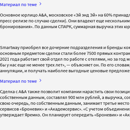
Материал по теме
Основное юрлицо A&A, московское «Эй энд Эй» на 60% принад
пресс-релизе по случаю сделки). Они владеют еще нескольки
бронирования». По данным СПАРК, суммарная выручка этих юрл
Smartway приобрел все дочерние подразделения и бренды ком
основным предметом сделки стали более 7500 прямых контрак
2021 года работает свой отдел по работе с отелями, но за г
бы у нас еще не менее трех лет», — объясняет он. По его сло
аннуляции, и получать наиболее выгодные ценовые предложени
Материал по теме
Сделка с A&A также позволит компании нарастить свои позици
собственным данным, составлял 900 млн рублей, а выручка, сог
свою очередь, по собственным данным, занимает третье мест
сервисов «Броневик» и «Академсервис». «С учетом объединен
утверждает Яремко. Он планирует опередить «Броневик» и «Ака