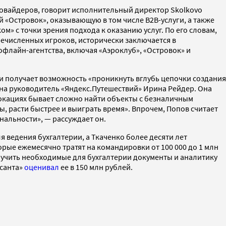
овайдеров, говорит исполнительный директор Skolkovo
 «Островок», оказывающую в том числе B2B-услуги, а также
» с точки зрения подхода к оказанию услуг. По его словам,
речисленных игроков, исторически заключается в
офлайн-агентства, включая «Аэроклуб», «Островок» и
 и получает возможность «проникнуть вглубь цепочки создания
сна руководитель «Яндекс.Путешествий» Ирина Рейдер. Она
локациях бывает сложно найти объекты с безналичным
, расти быстрее и выиграть время». Впрочем, Попов считает
нальности», — рассуждает он.
я ведения бухгалтерии, а Ткаченко более десяти лет
рые ежемесячно тратят на командировки от 100 000 до 1 млн
лучить необходимые для бухгалтерии документы и аналитику
рсанта»
оценивал
ее в 150 млн рублей.