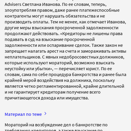
Advisers Светлана Иванова. По ее словам, теперь,
злоупотребляя правом, даже ранее платежеспособные
контрагенты могут нарушать обязательства и не
производить оплаты. Тем не менее, как отмечает Иванова,
другие меры взыскания просроченной задолженности
продолжают действовать. «Кредиторы не лишены права
подавать в суд на взыскание просроченной
задолженности или оспаривание сделок. Также закон не
запрещает налагать арест на счета и замораживать активы
неплательщиков. С явных недобросовестных должников,
которые используют мораторий, возможно взыскать
неустойку или убытки», — перечисляет юрист. По ее
словам, сама по себе процедура банкротства и ранее была
крайней мерой воздействия на должника, поскольку
является четко регламентированной, крайне длительной
и не гарантирует кредиторам получение всего
причитающегося дохода или имущества.
Материал по теме
Мораторий на возбуждение дел о банкротстве по
требованию кредиторов, а также взыскание по