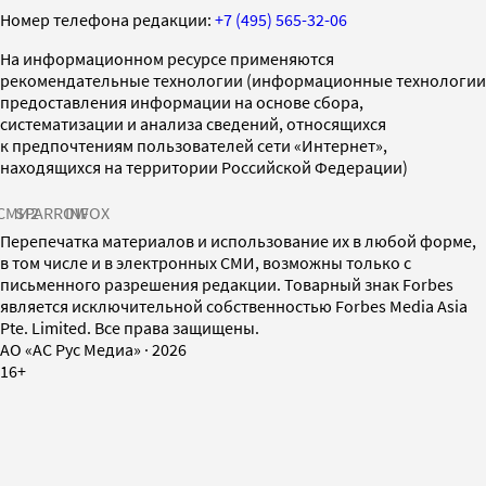
Номер телефона редакции:
+7 (495) 565-32-06
На информационном ресурсе применяются
рекомендательные технологии (информационные технологии
предоставления информации на основе сбора,
систематизации и анализа сведений, относящихся
к предпочтениям пользователей сети «Интернет»,
находящихся на территории Российской Федерации)
СМИ2
SPARROW
INFOX
Перепечатка материалов и использование их в любой форме,
в том числе и в электронных СМИ, возможны только с
письменного разрешения редакции. Товарный знак Forbes
является исключительной собственностью Forbes Media Asia
Pte. Limited. Все права защищены.
AO «АС Рус Медиа»
·
2026
16+