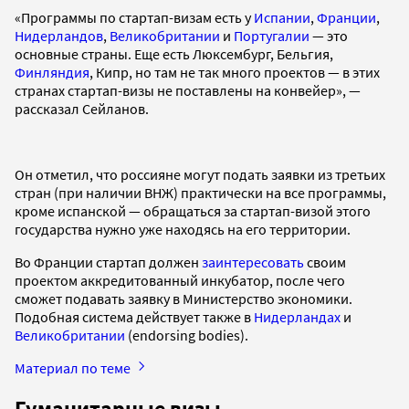
«Программы по стартап-визам есть у
Испании
,
Франции
,
Нидерландов
,
Великобритании
и
Португалии
— это
основные страны. Еще есть Люксембург, Бельгия,
Финляндия
, Кипр, но там не так много проектов — в этих
странах стартап-визы не поставлены на конвейер», —
рассказал Сейланов.
Он отметил, что россияне могут подать заявки из третьих
стран (при наличии ВНЖ) практически на все программы,
кроме испанской — обращаться за стартап-визой этого
государства нужно уже находясь на его территории.
Во Франции стартап должен
заинтересовать
своим
проектом аккредитованный инкубатор, после чего
сможет подавать заявку в Министерство экономики.
Подобная система действует также в
Нидерландах
и
Великобритании
(endorsing bodies).
Материал по теме
Гуманитарные визы