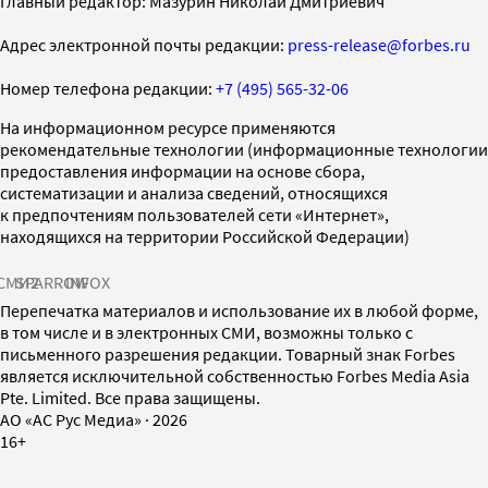
Главный редактор: Мазурин Николай Дмитриевич
Адрес электронной почты редакции:
press-release@forbes.ru
Номер телефона редакции:
+7 (495) 565-32-06
На информационном ресурсе применяются
рекомендательные технологии (информационные технологии
предоставления информации на основе сбора,
систематизации и анализа сведений, относящихся
к предпочтениям пользователей сети «Интернет»,
находящихся на территории Российской Федерации)
СМИ2
SPARROW
INFOX
Перепечатка материалов и использование их в любой форме,
в том числе и в электронных СМИ, возможны только с
письменного разрешения редакции. Товарный знак Forbes
является исключительной собственностью Forbes Media Asia
Pte. Limited. Все права защищены.
AO «АС Рус Медиа»
·
2026
16+