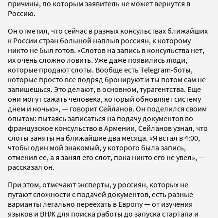
причины, по которым заявитель не может вернутся в
Россию.
Он отметил, что сейчас в разных консульствах ближайших
к России стран большой наплыв россиян, к которому
никто не был готов. «Слотов на запись в консульства нет,
их очень сложно ловить. Уже даже появились люди,
которые продают слоты. Вообще есть Telegram-боты,
которые просто все подряд бронируют и ты потом сам не
запишешься. Это делают, в основном, турагентства. Еще
они могут сажать человека, который обновляет систему
днем и ночью», — говорит Сейланов. Он поделился своим
опытом: пытаясь записаться на подачу документов во
французское консульство в Армении, Сейланов узнал, что
слоты заняты на ближайшие два месяца. «Я встал в 4:00,
чтобы один мой знакомый, у которого была запись,
отменил ее, а я занял его слот, пока никто его не увел», —
рассказал он.
При этом, отмечают эксперты, у россиян, которых не
пугают сложности с подачей документов, есть разные
варианты легально переехать в Европу — от изучения
языков и ВНЖ для поиска работы до запуска стартапа и