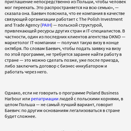
приглашение непосредственно из Польши, чтобы человек
мог переехать. Это распространяется на всю семью», —
сказала она. Баевич пояснила, что ее компания в качестве
связующей организации работает с The Polish Investment
and Trade Agency (
PAIH
) — польской структурой,
привлекающей ресурсы других стран и IT-специалистов. В
частности, один из последних клиентов агентства OKNO —
маркетолог IT-компании — получил такую визу в конце
октября. По словам Баевич, чтобы подать заявку на визу
по этой программе, не требуется заранее найти работу в
стране — это можно сделать позже, уже после приезда,
либо заключить договор с бизнес-инкубатором и
работать через него.
Однако, если не говорить о программе Poland Business
Harbour или
репатриации
людей с польскими корнями, в
целом Польша — не самый лучший вариант, говорит
Баевич: по другим основаниям легализоваться в стране
будет сложнее.