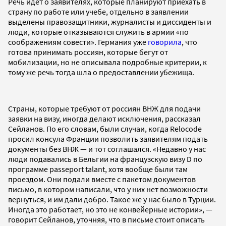
Речь идет о заявителях, которые планируют приехать в
страну по работе или учебе, отдельно в заявлении
выделены правозащитники, журналисты и диссиденты и
люди, которые отказываются служить в армии «по
соображениям совести». Германия уже
говорила
, что
готова принимать россиян, которые бегут от
мобилизации, но не описывала подробные критерии, к
тому же речь тогда шла о предоставлении убежища.
Страны, которые требуют от россиян ВНЖ для подачи
заявки на визу, иногда делают исключения, рассказал
Сейланов. По его словам, были случаи, когда Relocode
просил консула Франции позволить заявителям подать
документы без ВНЖ — и тот соглашался. «Недавно у нас
люди подавались в Бельгии на французскую визу D по
программе passeport talant, хотя вообще были там
проездом. Они подали вместе с пакетом документов
письмо, в котором написали, что у них нет возможности
вернуться, и им дали добро. Такое же у нас было в Турции.
Иногда это работает, но это не конвейерные истории», —
говорит Сейланов, уточняя, что в письме стоит описать