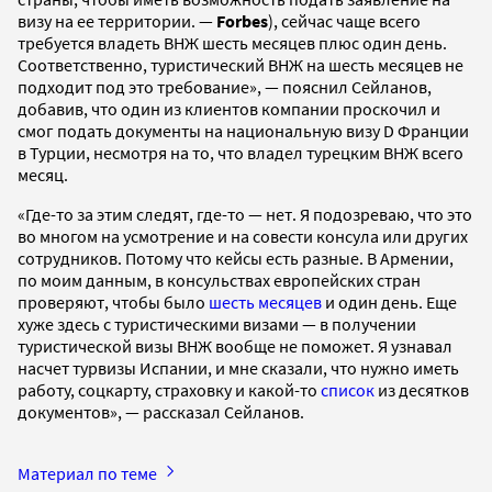
визу на ее территории. —
Forbes
), сейчас чаще всего
требуется владеть ВНЖ шесть месяцев плюс один день.
Соответственно, туристический ВНЖ на шесть месяцев не
подходит под это требование», — пояснил Сейланов,
добавив, что один из клиентов компании проскочил и
смог подать документы на национальную визу D Франции
в Турции, несмотря на то, что владел турецким ВНЖ всего
месяц.
«Где-то за этим следят, где-то — нет. Я подозреваю, что это
во многом на усмотрение и на совести консула или других
сотрудников. Потому что кейсы есть разные. В Армении,
по моим данным, в консульствах европейских стран
проверяют, чтобы было
шесть месяцев
и один день. Еще
хуже здесь с туристическими визами — в получении
туристической визы ВНЖ вообще не поможет. Я узнавал
насчет турвизы Испании, и мне сказали, что нужно иметь
работу, соцкарту, страховку и какой-то
список
из десятков
документов», — рассказал Сейланов.
Материал по теме