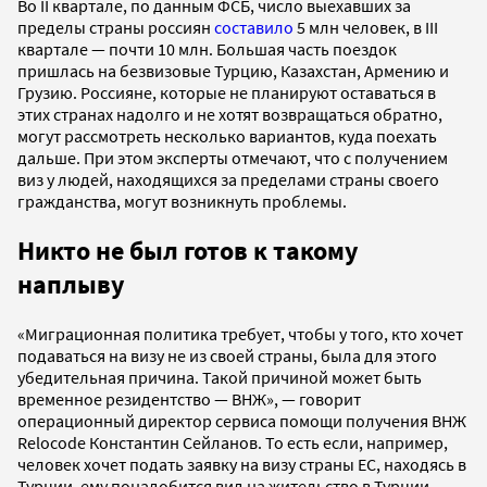
Во II квартале, по данным ФСБ, число выехавших за
пределы страны россиян
составило
5 млн человек, в III
квартале — почти 10 млн. Большая часть поездок
пришлась на безвизовые Турцию, Казахстан, Армению и
Грузию. Россияне, которые не планируют оставаться в
этих странах надолго и не хотят возвращаться обратно,
могут рассмотреть несколько вариантов, куда поехать
дальше. При этом эксперты отмечают, что с получением
виз у людей, находящихся за пределами страны своего
гражданства, могут возникнуть проблемы.
Никто не был готов к такому
наплыву
«Миграционная политика требует, чтобы у того, кто хочет
подаваться на визу не из своей страны, была для этого
убедительная причина. Такой причиной может быть
временное резидентство — ВНЖ», — говорит
операционный директор сервиса помощи получения ВНЖ
Relocode Константин Сейланов. То есть если, например,
человек хочет подать заявку на визу страны ЕС, находясь в
Турции, ему понадобится вид на жительство в Турции,