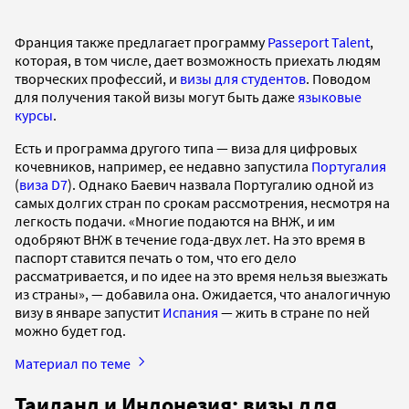
Франция также предлагает программу
Passeport Talent
,
которая, в том числе, дает возможность приехать людям
творческих профессий, и
визы для студентов
. Поводом
для получения такой визы могут быть даже
языковые
курсы
.
Есть и программа другого типа — виза для цифровых
кочевников, например, ее недавно запустила
Португалия
(
виза D7
). Однако Баевич назвала Португалию одной из
самых долгих стран по срокам рассмотрения, несмотря на
легкость подачи. «Многие подаются на ВНЖ, и им
одобряют ВНЖ в течение года-двух лет. На это время в
паспорт ставится печать о том, что его дело
рассматривается, и по идее на это время нельзя выезжать
из страны», — добавила она. Ожидается, что аналогичную
визу в январе запустит
Испания
— жить в стране по ней
можно будет год.
Материал по теме
Таиланд и Индонезия: визы для