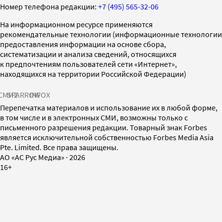
Номер телефона редакции:
+7 (495) 565-32-06
На информационном ресурсе применяются
рекомендательные технологии (информационные технологии
предоставления информации на основе сбора,
систематизации и анализа сведений, относящихся
к предпочтениям пользователей сети «Интернет»,
находящихся на территории Российской Федерации)
СМИ2
SPARROW
INFOX
Перепечатка материалов и использование их в любой форме,
в том числе и в электронных СМИ, возможны только с
письменного разрешения редакции. Товарный знак Forbes
является исключительной собственностью Forbes Media Asia
Pte. Limited. Все права защищены.
AO «АС Рус Медиа»
·
2026
16+