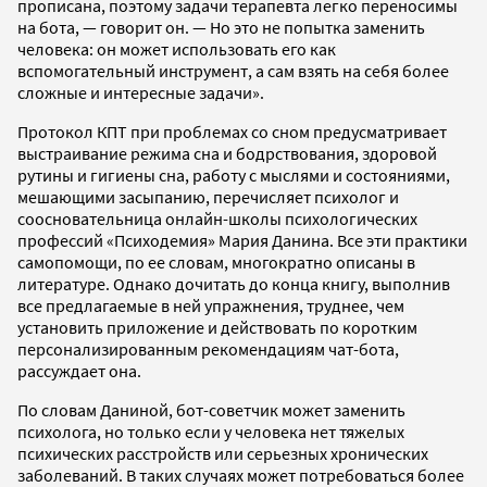
прописана, поэтому задачи терапевта легко переносимы
на бота, — говорит он. — Но это не попытка заменить
человека: он может использовать его как
вспомогательный инструмент, а сам взять на себя более
сложные и интересные задачи».
Протокол КПТ при проблемах со сном предусматривает
выстраивание режима сна и бодрствования, здоровой
рутины и гигиены сна, работу с мыслями и состояниями,
мешающими засыпанию, перечисляет психолог и
соосновательница онлайн-школы психологических
профессий «Психодемия» Мария Данина. Все эти практики
самопомощи, по ее словам, многократно описаны в
литературе. Однако дочитать до конца книгу, выполнив
все предлагаемые в ней упражнения, труднее, чем
установить приложение и действовать по коротким
персонализированным рекомендациям чат-бота,
рассуждает она.
По словам Даниной, бот-советчик может заменить
психолога, но только если у человека нет тяжелых
психических расстройств или серьезных хронических
заболеваний. В таких случаях может потребоваться более