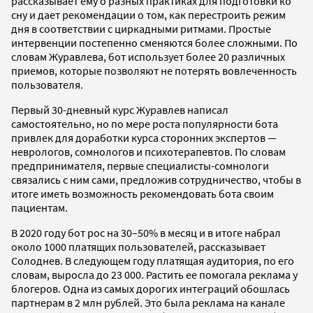
рассказывает ему о разных практиках для подготовки ко
сну и дает рекомендации о том, как перестроить режим
дня в соответствии с циркадными ритмами. Простые
интервенции постепенно сменяются более сложными. По
словам Журавлева, бот использует более 20 различных
приемов, которые позволяют не потерять вовлеченность
пользователя.
Первый 30-дневный курс Журавлев написал
самостоятельно, но по мере роста популярности бота
привлек для доработки курса сторонних экспертов —
неврологов, сомнологов и психотерапевтов. По словам
предпринимателя, первые специалисты-сомнологи
связались с ним сами, предложив сотрудничество, чтобы в
итоге иметь возможность рекомендовать бота своим
пациентам.
В 2020 году бот рос на 30–50% в месяц и в итоге набрал
около 1000 платящих пользователей, рассказывает
Солоднев. В следующем году платящая аудитория, по его
словам, выросла до 23 000. Растить ее помогала реклама у
блогеров. Одна из самых дорогих интеграций обошлась
партнерам в 2 млн рублей. Это была реклама на канале