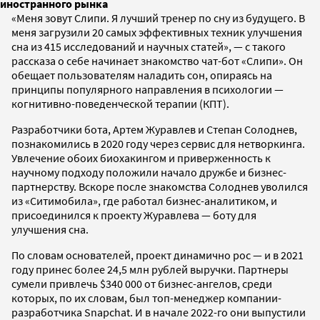
иностранного рынка
«Меня зовут Слипи. Я лучший тренер по сну из будущего. В
меня загрузили 20 самых эффективных техник улучшения
сна из 415 исследований и научных статей», — с такого
рассказа о себе начинает знакомство чат-бот «Слипи». Он
обещает пользователям наладить сон, опираясь на
принципы популярного направления в психологии —
когнитивно-поведенческой терапии (КПТ).
Разработчики бота, Артем Журавлев и Степан Солоднев,
познакомились в 2020 году через сервис для нетворкинга.
Увлечение обоих биохакингом и приверженность к
научному подходу положили начало дружбе и бизнес-
партнерству. Вскоре после знакомства Солоднев уволился
из «Ситимобила», где работал бизнес-аналитиком, и
присоединился к проекту Журавлева — боту для
улучшения сна.
По словам основателей, проект динамично рос — и в 2021
году принес более 24,5 млн рублей выручки. Партнеры
сумели привлечь $340 000 от бизнес-ангелов, среди
которых, по их словам, был топ-менеджер компании-
разработчика Snapchat. И в начале 2022-го они выпустили