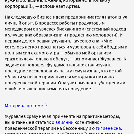
корпораций», — вспоминает Артем.
На следующую бизнес-идею предпринимателя натолкнул
личный опыт. В процессе работы продуктовым
менеджером он увлекся биохакингом (системный подход
к улучшению образа жизни и продлению молодости). И
первым делом решил улучшить качество сна. «Мне
хотелось легко просыпаться и чувствовать себя бодрым и
полным сил с самого утра — обычно мой организм
«разгонялся» только к обеду», — вспоминает Журавлев. К
задаче он подошел фундаментально: стал изучать
последние исследования на эту тему и узнал, что в этой
области успешно применяются методы когнитивно-
поведенческой терапии. Она учит выявлять убеждения и
ошибки мышления, изменять поведение.
Материал по теме
Журавлев сразу начал применять на практике методы,
вычитанные в статьях о
влиянии
когнитивно-
поведенческой терапии на бессонницу и о
гигиене сна
.
Например, определенным образом обустроил спальню,