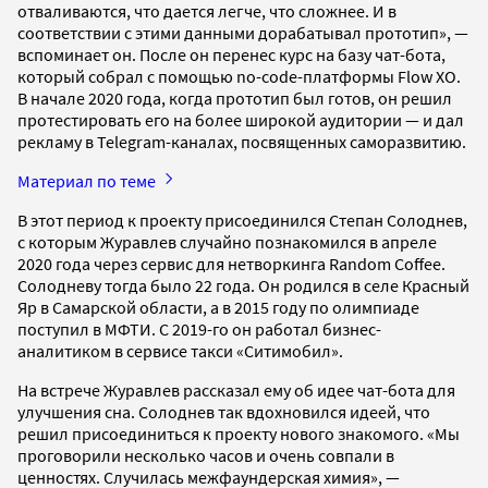
отваливаются, что дается легче, что сложнее. И в
соответствии с этими данными дорабатывал прототип», —
вспоминает он. После он перенес курс на базу чат-бота,
который собрал с помощью no-code-платформы Flow XO.
В начале 2020 года, когда прототип был готов, он решил
протестировать его на более широкой аудитории — и дал
рекламу в Telegram-каналах, посвященных саморазвитию.
Материал по теме
В этот период к проекту присоединился Степан Солоднев,
с которым Журавлев случайно познакомился в апреле
2020 года через сервис для нетворкинга Random Coffee.
Солодневу тогда было 22 года. Он родился в селе Красный
Яр в Самарской области, а в 2015 году по олимпиаде
поступил в МФТИ. С 2019-го он работал бизнес-
аналитиком в сервисе такси «Ситимобил».
На встрече Журавлев рассказал ему об идее чат-бота для
улучшения сна. Солоднев так вдохновился идеей, что
решил присоединиться к проекту нового знакомого. «Мы
проговорили несколько часов и очень совпали в
ценностях. Случилась межфаундерская химия», —