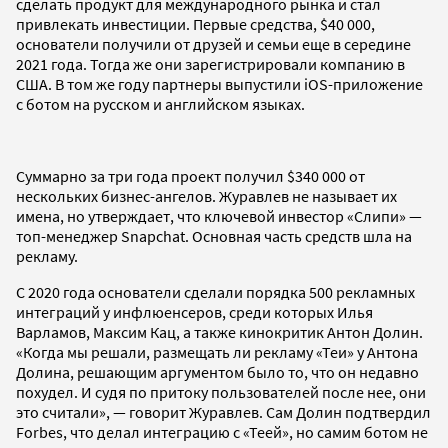
сделать продукт для международного рынка и стал
привлекать инвестиции. Первые средства, $40 000,
основатели получили от друзей и семьи еще в середине
2021 года. Тогда же они зарегистрировали компанию в
США. В том же году партнеры выпустили iOS-приложение
с ботом на русском и английском языках.
Суммарно за три года проект получил $340 000 от
нескольких бизнес-ангелов. Журавлев не называет их
имена, но утверждает, что ключевой инвестор «Слипи» —
топ-менеджер Snapchat. Основная часть средств шла на
рекламу.
С 2020 года основатели сделали порядка 500 рекламных
интеграций у инфлюенсеров, среди которых Илья
Варламов, Максим Кац, а также кинокритик Антон Долин.
«Когда мы решали, размещать ли рекламу «Теи» у Антона
Долина, решающим аргументом было то, что он недавно
похудел. И судя по притоку пользователей после нее, они
это считали», — говорит Журавлев. Сам Долин подтвердил
Forbes, что делал интеграцию с «Теей», но самим ботом не