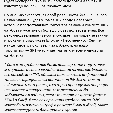
будет бесперспективно. И без того дорогой маркетинг
взлетит до небес», — заключает Блохин.
По мнению эксперта, в новой реальности больше шансов
на выживание будет у компаний вроде Headspace,
которые предоставляют контент за рамками компетенций
чат-бота и уже имеют большую базу пользователей. Все
рекомендательные чат-боты ожидает поглощение такими
игроками, продолжает Блохин: «Несомненно, «Слипи»
найдет своего покупателя за рубежом, но надо
торопиться — GPT «наступает на пятки» всей индустрии
чат-ботов».
* Согласно требованию Роскомнадзора, при подготовке
материалов о специальной операции на востоке Украины
все российские СМИ обязаны пользоваться информацией
только из официальных источников РФ. Мы не можем
публиковать материалы, в которых проводимая операция
называется «нападением», «вторжением» либо
«объявлением войны», если это не прямая цитата (статья
57 ФЗ о СМИ). В случае нарушения требования со СМИ
может быть взыскан штраф в размере 5 млн рублей, также
может последовать блокировка издания.