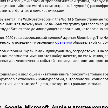
ия той специфической антропологической группы, которую исс
 с английского weird значит «странный, чудной») расшифровыва
звитые, богатые и демократические».
азывается The WEIRDest People in the World («Самые странные л
объясняет, почему вообще выбрал эту группу для своего социо
ству добиться того доминирующего положения, которое оно за
иг 2020 года американский деловой журнал Bloomberg, The Ne
еческого поведения и эволюции
объявило
обязательной к про
елом склонны к крайнему индивидуализму, сосредоточены на с
конформности. Именно этот набор качеств, по его мнению, а т
ючевых для человечества событий в последние столетия: пром
циальной эволюцией читателям книга поможет не только гра
 кругозор в отношении культурологии, антропологии, социоло
из жизни разных сообществ, о которых вы раньше не знали.
, Google, Microsoft, Apple и другие ко