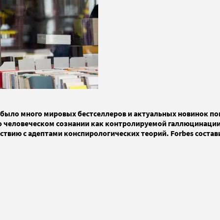
е, было много мировых бестселлеров и актуальных новинок 
а о человеческом сознании как контролируемой галлюцинаци
ствию с адептами конспирологических теорий. Forbes cостави