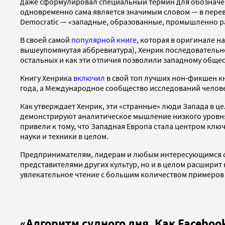
даже сформулировал специальный термин для обозначен
одновременно сама является значимым словом — в переводе
Democratic — «западные, образованные, промышленно ра
В своей самой
популярной книге
, которая в оригинале н
вышеупомянутая аббревиатура), Хенрик последовательно 
остальных и как эти отличия позволили западному обще
Книгу Хенрика
включил
в свой топ лучших нон-фикшен кн
года, а Международное сообщество исследований челов
Как утверждает Хенрик, эти «странные» люди Запада в ц
демонстрируют аналитическое мышление низкого уровня 
привели к тому, что Западная Европа стала центром кл
науки и техники в целом.
Предпринимателям, лидерам и любым интересующимся со
представителями других культур, но и в целом расширит
увлекательное чтение с большим количеством примеров 
«Алгоритм судного дня. Как Facebook