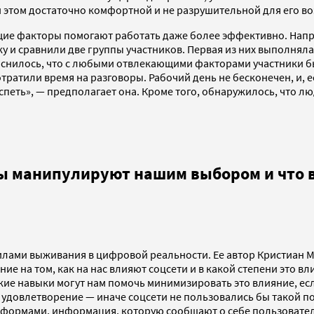
и этом достаточно комфортной и не разрушительной для его в
щие факторы помогают работать даже более эффективно. Напри
и сравнили две группы участников. Первая из них выполняла 
снилось, что с любыми отвлекающими факторами участники бы
тратили время на разговоры. Рабочий день не бесконечен, и, е
успеть», — предполагает она. Кроме того, обнаружилось, что л
ы манипулируют нашим выбором и что в
вилами выживания в цифровой реальности. Ее автор Кристиан 
ние на том, как на нас влияют соцсети и в какой степени это 
кие навыки могут нам помочь минимизировать это влияние, ес
удовлетворение — иначе соцсети не пользовались бы такой п
атформами, информация, которую сообщают о себе пользовател