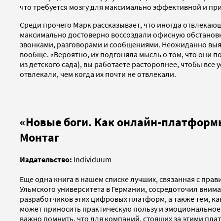
что требуется мозгу для максимально эффективной и пр
Среди прочего Марк рассказывает, что иногда отвлекаю
максимально достоверно воссоздали офисную обстановку 
звонками, разговорами и сообщениями. Неожиданно выя
вообще. «Вероятно, их подгоняла мысль о том, что они по
из детского сада), вы работаете расторопнее, чтобы все 
отвлекали, чем когда их почти не отвлекали.
«Новые боги. Как онлайн-платформ
Монтаг
Издательство:
Individuum
Еще одна книга в нашем списке лучших, связанная с пра
Ульмского университета в Германии, сосредоточил внима
разработчиков этих цифровых платформ, а также тем, ка
может приносить практическую пользу и эмоциональное 
важно помнить, что для компаний, стоящих за этими пл