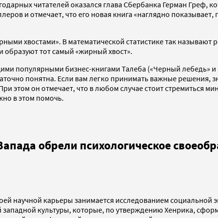
агодарных читателей оказался глава Сбербанка Герман Греф, 
ллеров и отмечает, что его новая книга «наглядно показывае
ирными хвостами». В математической статистике так называют
 образуют тот самый «жирный хвост».
щими популярными бизнес-книгами Талеба («Черный лебедь» и 
таточно понятна. Если вам легко принимать важные решения, з
 При этом он отмечает, что в любом случае стоит стремиться м
но в этом помочь.
Запада обрели психологическое своеобр
оей научной карьеры занимается исследованием социальной эв
западной культуры, которые, по утверждению Хенрика, сформ