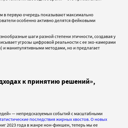
ям в первую очередь показывают максимально
ователи особенно активно делятся фейковыми
знообразные шаги разной степени этичности, создавая у
писывает угрозы цифровой реальности с ее эхо-камерами
) и манипулятивными методами, но и предлагает
дходах к принятию решений»,
бедей» — непредсказуемых событий с масштабными
татистические последствия жирных хвостов. О новых
иг 2023 года в жанре нон-фикшен, теперь мы ее