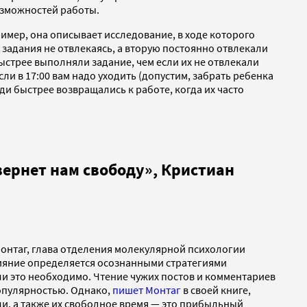
озможностей работы.
мер, она описывает исследование, в ходе которого
задания не отвлекаясь, а вторую постоянно отвлекали
стрее выполняли задание, чем если их не отвлекали
сли в 17:00 вам надо уходить (допустим, забрать ребенка
юди быстрее возвращались к работе, когда их часто
ернет нам свободу», Кристиан
Монтаг, глава отделения молекулярной психологии
влияние определяется осознанными стратегиями
ли это необходимо. Чтение чужих постов и комментариев
опулярностью. Однако,
пишет Монтаг
в своей книге,
и, а также их свободное время — это прибыльный