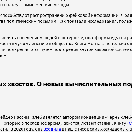
 используя самые жесткие методы.
тей способствуют распространению фейковой информации. Люд
а политическим посылом. Как показали исследования, польз
равлять поведением людей в интернете, платформы идут на ра
ости к чужому мнению в обществе. Книга Монтага не только о
ли подкрепляются путем повторения внутри закрытой системы
тям.
ых хвостов. О новых вычислительных по
рейдер Нассим Талеб является автором концепции «черных ле
 которые в последнее время, кажется, летают стаями. Книгу
«С
стил в 2020 году, она
входила
в наш список самых ожидаемых кн