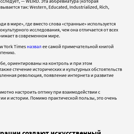
ледует, — WEIRD. Эта аббревиатура (которая
ется так: Western, Educated, Industrialized, Rich,
юди в мире», где вместо слова «странные» используется
культурного исследования, чем она отличается от всех
нимает в современном мире.
w York Times
назвал
ее самой примечательной книгой
чтению.
ебе, ориентированы на контроль и при этом
акже стечение исторических и культурных обстоятельств
ышленная революция, появление интернета и развитие
мотно настроить оптику при взаимодействии с
гии и истории. Помимо практической пользы, это очень
рпорации создают искусственный