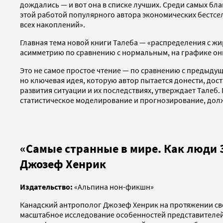
дождались — и вот она в списке лучших. Среди самых бл
этой работой популярного автора экономических бестсе
всех накоплений».
Главная тема новой книги Талеба — «распределения с ж
асимметрию по сравнению с нормальным, на графике они
Это не самое простое чтение — по сравнению с предыду
но ключевая идея, которую автор пытается донести, дос
развития ситуации и их последствиях, утверждает Талеб.
статистическое моделирование и прогнозирование, долж
«Самые странные в мире. Как люди 
Джозеф Хенрик
Издательство:
«Альпина нон-фикшн»
Канадский антрополог Джозеф Хенрик на протяжении св
масштабное исследование особенностей представителей 