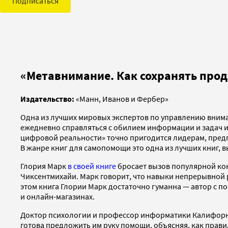
Подписаться
«Метавнимание. Как сохранять прод
Издательство:
«Манн, Иванов и Фербер»
Одна из лучших мировых экспертов по управлению внима
ежедневно справляться с обилием информации и задач и 
цифровой реальности» точно пригодится лидерам, предп
В жанре книг для самопомощи это одна из лучших книг, в
Глория Марк
в своей книге
бросает вызов популярной кон
Чиксентмихайи. Марк говорит, что навыки непрерывной
этом книга Глории Марк достаточно гуманна — автор с п
и онлайн-магазинах.
Доктор психологии и профессор информатики Калифорни
готова предложить им руку помощи, объясняя, как правил