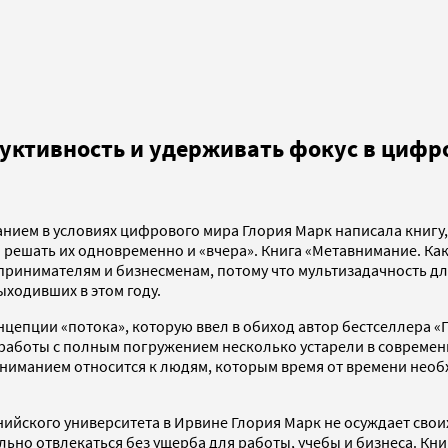
уктивность и удерживать фокус в цифр
нием в условиях цифрового мира Глория Марк написала книгу,
решать их одновременно и «вчера». Книга «Метавнимание. Как
ринимателям и бизнесменам, потому что мультизадачность для
ыходивших в этом году.
цепции «потока», которую ввел в обиход автор бестселлера 
 работы с полным погружением несколько устарели в современ
ониманием относится к людям, которым время от времени необх
йского университета в Ирвине Глория Марк не осуждает свои
ьно отвлекаться без ущерба для работы, учебы и бизнеса. Кни