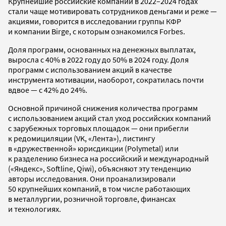
Крупнейшие российские компании в 2022–2024 годах
стали чаще мотивировать сотрудников деньгами и реже —
акциями, говорится в исследовании группы КФР
и компании Birge, с которым ознакомился Forbes.
Доля программ, основанных на денежных выплатах,
выросла с 40% в 2022 году до 50% в 2024 году. Доля
программ с использованием акций в качестве
инструмента мотивации, наоборот, сократилась почти
вдвое — с 42% до 24%.
Основной причиной снижения количества программ
с использованием акций стал уход российских компаний
с зарубежных торговых площадок — они прибегли
к редомициляции (VK, «Лента»), листингу
в «дружественной» юрисдикции (Polymetal) или
к разделению бизнеса на российский и международный
(«Яндекс», Softline, Qiwi), объясняют эту тенденцию
авторы исследования. Они проанализировали
50 крупнейших компаний, в том числе работающих
в металлургии, розничной торговле, финансах
и технологиях.