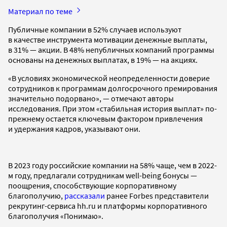
Материал по теме
Публичные компании в 52% случаев используют
в качестве инструмента мотивации денежные выплаты,
в 31% — акции. В 48% непубличных компаний программы
основаны на денежных выплатах, в 19% — на акциях.
«В условиях экономической неопределенности доверие
сотрудников к программам долгосрочного премирования
значительно подорвано», — отмечают авторы
исследования. При этом «стабильная история выплат» по-
прежнему остается ключевым фактором привлечения
и удержания кадров, указывают они.
В 2023 году российские компании на 58% чаще, чем в 2022-
м году, предлагали сотрудникам well-being бонусы —
поощрения, способствующие корпоративному
благополучию,
рассказали
ранее Forbes представители
рекрутинг-сервиса hh.ru и платформы корпоративного
благополучия «Понимаю».