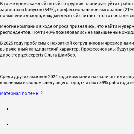
В то же время каждый пятый сотрудник планирует уйти с работ
зарплаты и бонусов (54%), профессиональное выгорание (21%)
повышения дохода, каждый десятый считает, что тот останетс
Многие компании в ходе опроса признались, что найти и удер
респондентов. Почти 40% пожаловались на завышенные ожидан
В 2025 году проблемы с нехваткой сотрудников и чрезмерными
выраженный кандидатский характер. Профессионалы будут ра
директор get experts Ольга Шамбер.
Среди других вызовов 2024 года компании назвали оптимизаци
ключевым вызовом следующего года, считают 59% работодател
Материал по теме