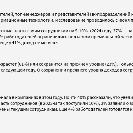
ителей, топ-менеджеров и представителей HR-подразделений 
рмационные технологии. Исследование проводилось с июня по 
е платы своим сотрудникам на 5-10% в 2024 году, 37% — на 10
13% работодателей ограничились подъемом премиальной части
 еще у 41% доход не менялся.
зрастет (61%) или сохранится на прежнем уровне (23%). Только
 следующем году. О сохранении прежнего уровня доходов сот
ала в компаниях в этом году. Почти 40% рассказали, что увели
асть сотрудников (в 2023-м так поступили 10%), 3% заявили о з
мены текущим сотрудникам. Еще 4% работодателей готовятся к