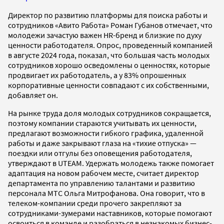
Директор по развитию платформы для поиска работы и
сотрудников «Авито Работа» Роман Губанов отмечает, что
молодежи зачастую важен HR-бренд и близкие по духу
ценности работодателя. Опрос, проведенный компанией
в августе 2024 года, показал, что большая часть молодых
сотрудников хорошо осведомлены о ценностях, которые
продвигает их работодатель, а у 83% опрошенных
корпоративные ценности совпадают с их собственными,
добавляет он.
На рынке труда доля молодых сотрудников сокращается,
поэтому компании стараются учитывать их ценности,
предлагают возможности гибкого графика, удаленной
работы и даже закрывают глаза на «тихие отпуска» —
поездки или отгулы без оповещения работодателя,
утверждают в UTEAM. Удержать молодежь также помогает
адаптация на новом рабочем месте, считает директор
департамента по управлению талантами и развитию
персонала МТС Ольга Митрофанова. Она говорит, что в
телеком-компании среди прочего закрепляют за
сотрудниками-зумерами наставников, которые помогают
освоиться в команде и разобраться в незнакомых бизнес-