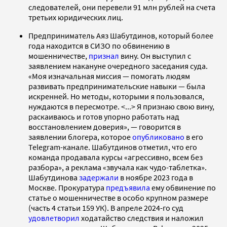
следователей, они перевели 91 млн рублей на счета
третьих юридических лиц.
Предприниматель Аяз Шабутдинов, который более
года находится в СИЗО по обвинению в
мошенничестве,
признал
вину. Он выступил с
заявлением накануне очередного заседания суда.
«Моя изначальная миссия — помогать людям
развивать предпринимательские навыки — была
искренней. Но методы, которыми я пользовался,
нуждаются в пересмотре. <...> Я признаю свою вину,
раскаиваюсь и готов упорно работать над
восстановлением доверия», — говорится в
заявлении блогера, которое
опубликовано
в его
Telegram-канале. Шабутдинов отметил, что его
команда продавала курсы «агрессивно, всем без
разбора», а реклама «звучала как чудо-таблетка».
Шабутдинова
задержали
в ноябре 2023 года в
Москве. Прокуратура
предъявила
ему обвинение по
статье о мошенничестве в особо крупном размере
(часть 4 статьи 159 УК). В апреле 2024-го суд
удовлетворил
ходатайство следствия и наложил