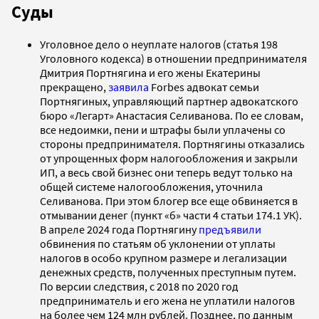
Суды
Уголовное дело о неуплате налогов (статья 198
Уголовного кодекса) в отношении предпринимателя
Дмитрия Портнягина и его жены Екатерины
прекращено,
заявила
Forbes адвокат семьи
Портнягиных, управляющий партнер адвокатского
бюро «Легарт» Анастасия Селиванова. По ее словам,
все недоимки, пени и штрафы были уплачены со
стороны предпринимателя. Портнягины отказались
от упрощенных форм налогообложения и закрыли
ИП, а весь свой бизнес они теперь ведут только на
общей системе налогообложения, уточнила
Селиванова. При этом блогер все еще обвиняется в
отмывании денег (пункт «б» части 4 статьи 174.1 УК).
В апреле 2024 года Портнягину
предъявили
обвинения по статьям об уклонении от уплаты
налогов в особо крупном размере и легализации
денежных средств, полученных преступным путем.
По версии следствия, с 2018 по 2020 год
предприниматель и его жена не уплатили налогов
на более чем 124 млн рублей. Позднее, по данным