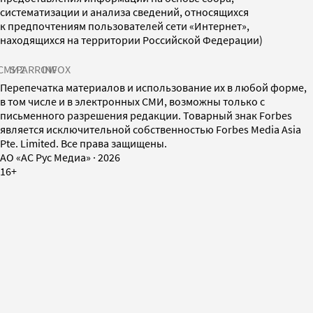
систематизации и анализа сведений, относящихся
к предпочтениям пользователей сети «Интернет»,
находящихся на территории Российской Федерации)
СМИ2
SPARROW
INFOX
Перепечатка материалов и использование их в любой форме,
в том числе и в электронных СМИ, возможны только с
письменного разрешения редакции. Товарный знак Forbes
является исключительной собственностью Forbes Media Asia
Pte. Limited. Все права защищены.
AO «АС Рус Медиа»
·
2026
16+