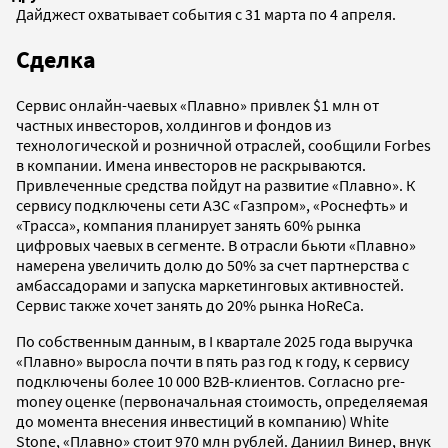
Дайджест охватывает события с 31 марта по 4 апреля.
Сделка
Сервис онлайн-чаевых «Плавно» привлек $1 млн от
частных инвесторов, холдингов и фондов из
технологической и розничной отраслей, сообщили Forbes
в компании. Имена инвесторов не раскрываются.
Привлеченные средства пойдут на развитие «Плавно». К
сервису подключены сети АЗС «Газпром», «Роснефть» и
«Трасса», компания планирует занять 60% рынка
цифровых чаевых в сегменте. В отрасли бьюти «Плавно»
намерена увеличить долю до 50% за счет партнерства с
амбассадорами и запуска маркетинговых активностей.
Сервис также хочет занять до 20% рынка HoReCa.
По собственным данным, в I квартале 2025 года выручка
«Плавно» выросла почти в пять раз год к году, к сервису
подключены более 10 000 В2В-клиентов. Согласно pre-
money оценке (первоначальная стоимость, определяемая
до момента внесения инвестиций в компанию) White
Stone, «Плавно» стоит 970 млн рублей. Даниил Винер, внук